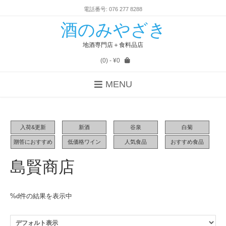
電話番号: 076 277 8288
酒のみやざき
地酒専門店＋食料品店
(0)
- ¥0
MENU
入荷&更新
新酒
谷泉
白菊
贈答におすすめ
低価格ワイン
人気食品
おすすめ食品
島賢商店
%d件の結果を表示中