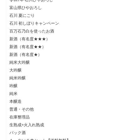
富山県ひやおろし
石川 夏にごり
石川 初しぼりキャンペーン
百万石乃白を使ったお酒
新酒（有名度★★★）
新酒（有名度★★）
新酒（有名度★）
純米大吟醸
大吟醸
純米吟醸
吟醸
純米
本醸造
普通・その他
在庫整理品
生熟成+火入れ熟成
パック酒