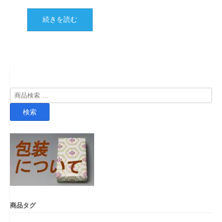
続きを読む
検
索
検索
対
象:
商品タグ