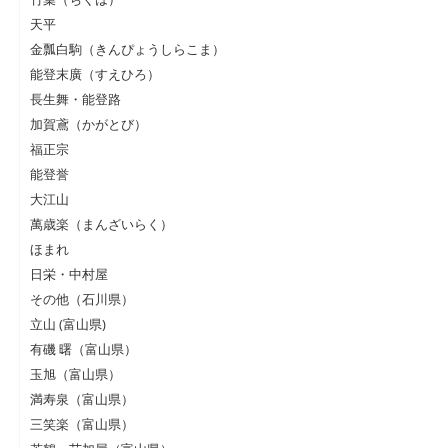
天平
金瓢白駒（きんぴょうしらこま）
能登末廣（すえひろ）
長生舞・能登路
加賀鳶（かがとび）
福正宗
能登誉
大江山
萬歳楽（まんざいらく）
ほまれ
日栄・中村屋
その他（石川県）
立山 (富山県)
有磯 曙（富山県）
玉旭（富山県）
満寿泉（富山県）
三笑楽（富山県）