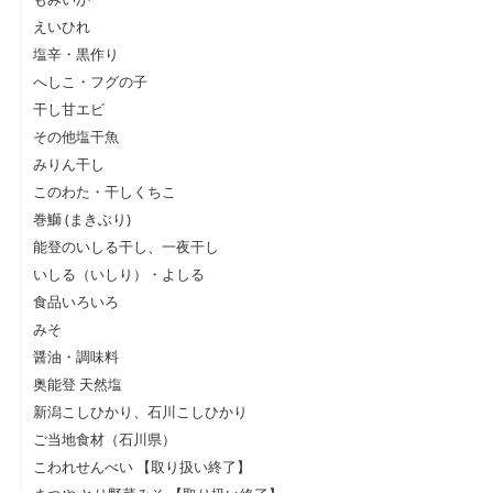
えいひれ
塩辛・黒作り
へしこ・フグの子
干し甘エビ
その他塩干魚
みりん干し
このわた・干しくちこ
巻鰤 (まきぶり)
能登のいしる干し、一夜干し
いしる（いしり）・よしる
食品いろいろ
みそ
醤油・調味料
奥能登 天然塩
新潟こしひかり、石川こしひかり
ご当地食材（石川県）
こわれせんべい 【取り扱い終了】