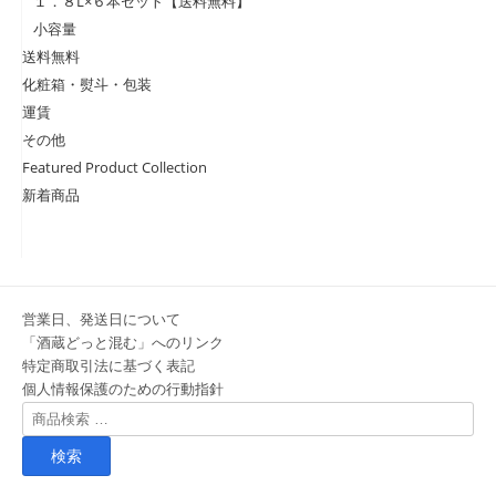
１．８L×６本セット【送料無料】
小容量
送料無料
化粧箱・熨斗・包装
運賃
その他
Featured Product Collection
新着商品
営業日、発送日について
「酒蔵どっと混む」へのリンク
特定商取引法に基づく表記
個人情報保護のための行動指針
検
索
対
象: