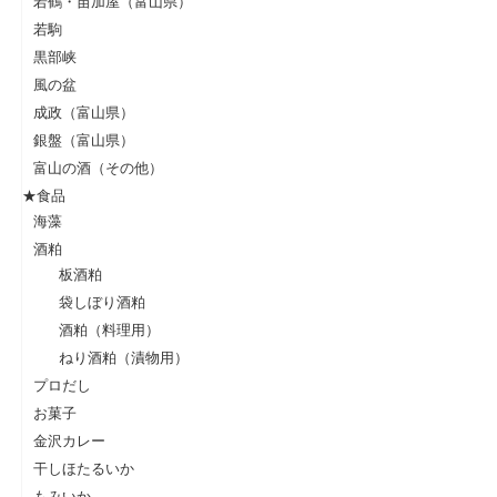
若鶴・苗加屋（富山県）
若駒
黒部峡
風の盆
成政（富山県）
銀盤（富山県）
富山の酒（その他）
★食品
海藻
酒粕
板酒粕
袋しぼり酒粕
酒粕（料理用）
ねり酒粕（漬物用）
プロだし
お菓子
金沢カレー
干しほたるいか
もみいか