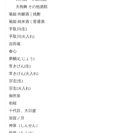
天狗舞 その他酒類
菊姫 吟醸酒 | 焼酎
菊姫 純米酒 | 普通酒
手取川(生)
手取川(火入れ)
吉田蔵
春心
夢醸(むじょう)
常きげん(生)
常きげん(火入れ)
宗玄(生)
宗玄(火入れ)
御所泉
初桜
十代目、大日盛
加賀ノ月
神泉（しんせん）
竹葉（ちくは）