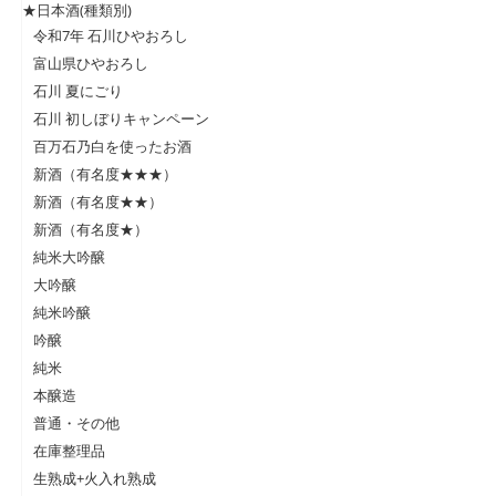
★日本酒(種類別)
令和7年 石川ひやおろし
富山県ひやおろし
石川 夏にごり
石川 初しぼりキャンペーン
百万石乃白を使ったお酒
新酒（有名度★★★）
新酒（有名度★★）
新酒（有名度★）
純米大吟醸
大吟醸
純米吟醸
吟醸
純米
本醸造
普通・その他
在庫整理品
生熟成+火入れ熟成