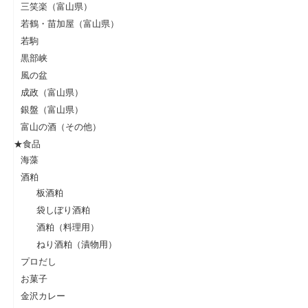
三笑楽（富山県）
若鶴・苗加屋（富山県）
若駒
黒部峡
風の盆
成政（富山県）
銀盤（富山県）
富山の酒（その他）
★食品
海藻
酒粕
板酒粕
袋しぼり酒粕
酒粕（料理用）
ねり酒粕（漬物用）
プロだし
お菓子
金沢カレー