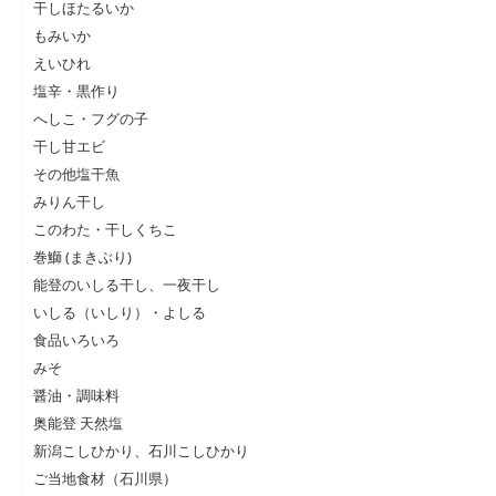
干しほたるいか
もみいか
えいひれ
塩辛・黒作り
へしこ・フグの子
干し甘エビ
その他塩干魚
みりん干し
このわた・干しくちこ
巻鰤 (まきぶり)
能登のいしる干し、一夜干し
いしる（いしり）・よしる
食品いろいろ
みそ
醤油・調味料
奥能登 天然塩
新潟こしひかり、石川こしひかり
ご当地食材（石川県）