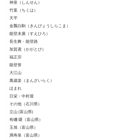
神泉（しんせん）
竹葉（ちくは）
天平
金瓢白駒（きんぴょうしらこま）
能登末廣（すえひろ）
長生舞・能登路
加賀鳶（かがとび）
福正宗
能登誉
大江山
萬歳楽（まんざいらく）
ほまれ
日栄・中村屋
その他（石川県）
立山 (富山県)
有磯 曙（富山県）
玉旭（富山県）
満寿泉（富山県）