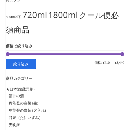
720ml
1800ml
クール便必
500ml以下
須商品
価格で絞り込み
最
最
価格:
¥410
—
¥3,440
絞り込み
低
高
商品カテゴリー
価
価
格
格
★日本酒(蔵元別)
福井の酒
奥能登の白菊 (生)
奥能登の白菊 (火入れ)
谷泉（たにいずみ）
天狗舞