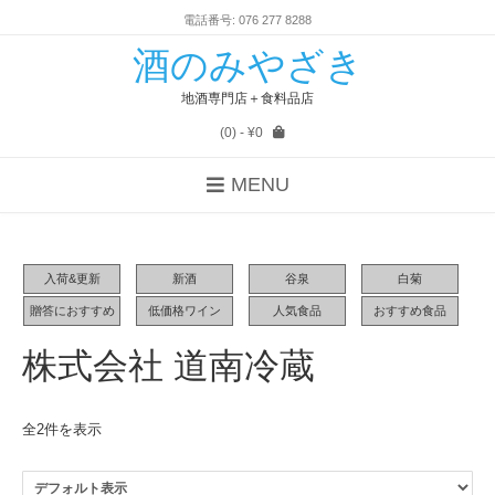
電話番号: 076 277 8288
酒のみやざき
地酒専門店＋食料品店
(0)
- ¥0
MENU
入荷&更新
新酒
谷泉
白菊
贈答におすすめ
低価格ワイン
人気食品
おすすめ食品
株式会社 道南冷蔵
全2件を表示