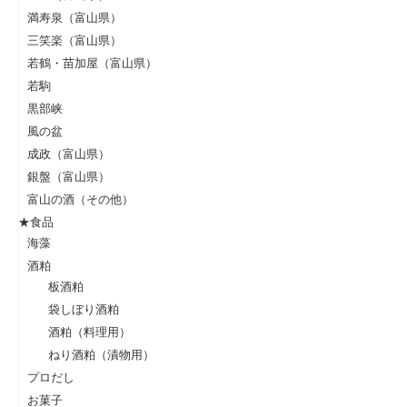
満寿泉（富山県）
三笑楽（富山県）
若鶴・苗加屋（富山県）
若駒
黒部峡
風の盆
成政（富山県）
銀盤（富山県）
富山の酒（その他）
★食品
海藻
酒粕
板酒粕
袋しぼり酒粕
酒粕（料理用）
ねり酒粕（漬物用）
プロだし
お菓子