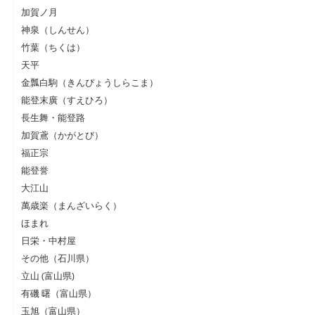
加賀ノ月
神泉（しんせん）
竹葉（ちくは）
天平
金瓢白駒（きんぴょうしらこま）
能登末廣（すえひろ）
長生舞・能登路
加賀鳶（かがとび）
福正宗
能登誉
大江山
萬歳楽（まんざいらく）
ほまれ
日栄・中村屋
その他（石川県）
立山 (富山県)
有磯 曙（富山県）
玉旭（富山県）