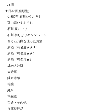
梅酒
★日本酒(種類別)
令和7年 石川ひやおろし
富山県ひやおろし
石川 夏にごり
石川 初しぼりキャンペーン
百万石乃白を使ったお酒
新酒（有名度★★★）
新酒（有名度★★）
新酒（有名度★）
純米大吟醸
大吟醸
純米吟醸
吟醸
純米
本醸造
普通・その他
在庫整理品