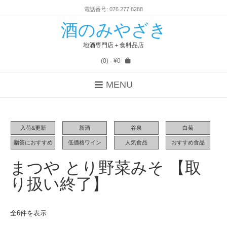
電話番号: 076 277 8288
酒のみやざき
地酒専門店＋食料品店
(0)
- ¥0
MENU
入荷&更新
新酒
谷泉
白菊
贈答におすすめ
低価格ワイン
人気食品
おすすめ食品
まつや とり野菜みそ 【取
り扱い終了】
全6件を表示