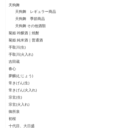
天狗舞
天狗舞 レギュラー商品
天狗舞 季節商品
天狗舞 その他酒類
菊姫 吟醸酒 | 焼酎
菊姫 純米酒 | 普通酒
手取川(生)
手取川(火入れ)
吉田蔵
春心
夢醸(むじょう)
常きげん(生)
常きげん(火入れ)
宗玄(生)
宗玄(火入れ)
御所泉
初桜
十代目、大日盛