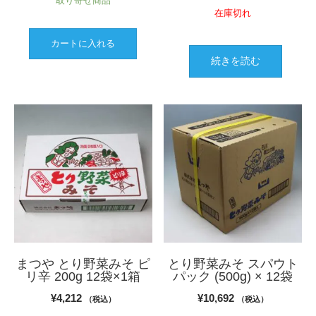
取り寄せ商品
在庫切れ
カートに入れる
続きを読む
まつや とり野菜みそ ピ
とり野菜みそ スパウト
リ辛 200g 12袋×1箱
パック (500g) × 12袋
¥
4,212
¥
10,692
（税込）
（税込）