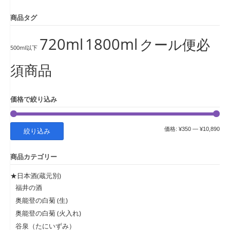
商品タグ
720ml
1800ml
クール便必
500ml以下
須商品
価格で絞り込み
最
最
価格:
¥350
—
¥10,890
絞り込み
低
高
商品カテゴリー
価
価
格
格
★日本酒(蔵元別)
福井の酒
奥能登の白菊 (生)
奥能登の白菊 (火入れ)
谷泉（たにいずみ）