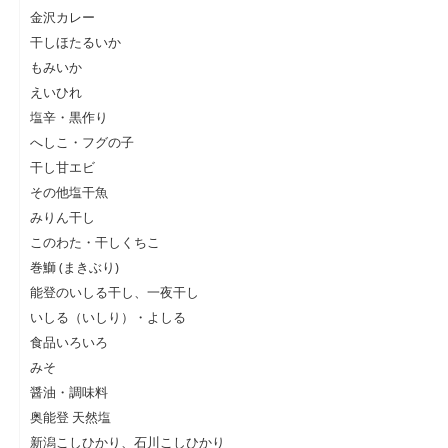
金沢カレー
干しほたるいか
もみいか
えいひれ
塩辛・黒作り
へしこ・フグの子
干し甘エビ
その他塩干魚
みりん干し
このわた・干しくちこ
巻鰤 (まきぶり)
能登のいしる干し、一夜干し
いしる（いしり）・よしる
食品いろいろ
みそ
醤油・調味料
奥能登 天然塩
新潟こしひかり、石川こしひかり