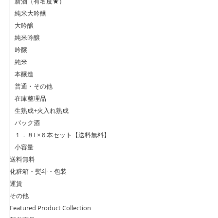
新酒（有名度★）
純米大吟醸
大吟醸
純米吟醸
吟醸
純米
本醸造
普通・その他
在庫整理品
生熟成+火入れ熟成
パック酒
１．８L×６本セット【送料無料】
小容量
送料無料
化粧箱・熨斗・包装
運賃
その他
Featured Product Collection