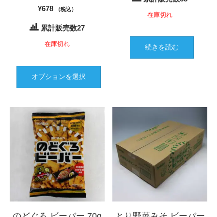
り
あ
¥
678
（税込）
ま
り
在庫切れ
す。
ま
累計販売数27
オ
す。
在庫切れ
プ
オ
続きを読む
シ
プ
こ
ョ
シ
の
オプションを選択
ン
ョ
商
は
ン
品
商
は
に
品
商
は
ペ
品
複
ー
ペ
数
ジ
ー
の
か
ジ
バ
ら
か
リ
選
ら
エ
択
選
ー
で
択
シ
き
で
のどぐろ ビーバー 70g
とり野菜みそ ビーバー