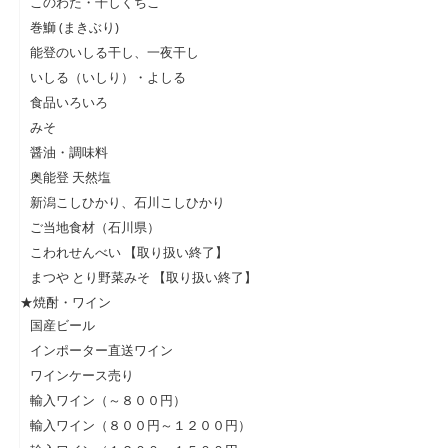
このわた・干しくちこ
巻鰤 (まきぶり)
能登のいしる干し、一夜干し
いしる（いしり）・よしる
食品いろいろ
みそ
醤油・調味料
奥能登 天然塩
新潟こしひかり、石川こしひかり
ご当地食材（石川県）
こわれせんべい 【取り扱い終了】
まつや とり野菜みそ 【取り扱い終了】
★焼酎・ワイン
国産ビール
インポーター直送ワイン
ワインケース売り
輸入ワイン（～８００円）
輸入ワイン（８００円～１２００円）