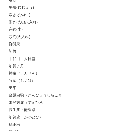
夢醸(むじょう)
常きげん(生)
常きげん(火入れ)
宗玄(生)
宗玄(火入れ)
御所泉
初桜
十代目、大日盛
加賀ノ月
神泉（しんせん）
竹葉（ちくは）
天平
金瓢白駒（きんぴょうしらこま）
能登末廣（すえひろ）
長生舞・能登路
加賀鳶（かがとび）
福正宗