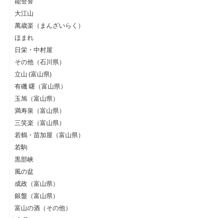
能登誉
大江山
萬歳楽（まんざいらく）
ほまれ
日栄・中村屋
その他（石川県）
立山 (富山県)
有磯 曙（富山県）
玉旭（富山県）
満寿泉（富山県）
三笑楽（富山県）
若鶴・苗加屋（富山県）
若駒
黒部峡
風の盆
成政（富山県）
銀盤（富山県）
富山の酒（その他）