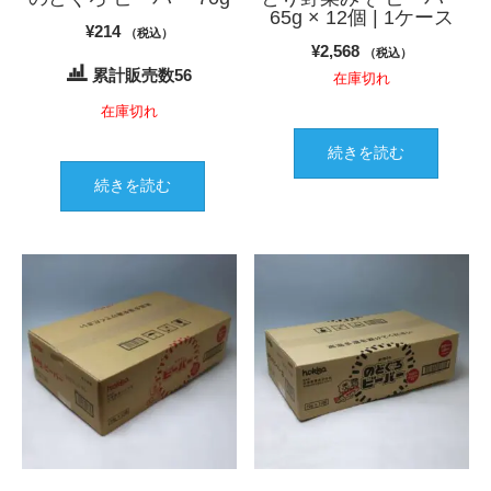
ョ
65g × 12個 | 1ケース
ま
き
¥
214
ン
（税込）
す
ま
¥
2,568
（税込）
が
す
累計販売数56
在庫切れ
あ
り
在庫切れ
ま
続きを読む
す。
オ
続きを読む
プ
シ
ョ
ン
は
商
品
ペ
ー
ジ
か
ら