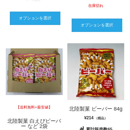
在庫切れ
こ
の
こ
オプションを選択
商
の
オプションを選択
品
商
に
品
は
に
複
は
数
複
の
数
バ
の
リ
バ
エ
リ
ー
エ
シ
ー
ョ
シ
【送料無料+最安値】
北陸製菓 ビーバー 84g
ン
ョ
が
¥
214
ン
（税込）
北陸製菓 白えびビーバ
あ
が
ー など 2袋
累計販売数65