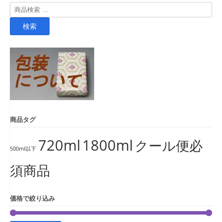
検
索
検索
対
象:
商品タグ
720ml
1800ml
クール便必
500ml以下
須商品
価格で絞り込み