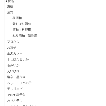
★食品
海藻
酒粕
板酒粕
袋しぼり酒粕
酒粕（料理用）
ねり酒粕（漬物用）
プロだし
お菓子
金沢カレー
干しほたるいか
もみいか
えいひれ
塩辛・黒作り
へしこ・フグの子
干し甘エビ
その他塩干魚
みりん干し