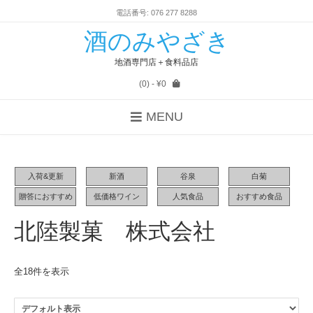
電話番号: 076 277 8288
酒のみやざき
地酒専門店＋食料品店
(0)
- ¥0
MENU
入荷&更新
新酒
谷泉
白菊
贈答におすすめ
低価格ワイン
人気食品
おすすめ食品
北陸製菓 株式会社
全18件を表示