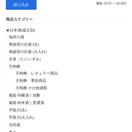
最
最
価格:
¥170
—
¥2,620
絞り込み
低
高
商品カテゴリー
価
価
格
格
★日本酒(蔵元別)
福井の酒
奥能登の白菊 (生)
奥能登の白菊 (火入れ)
谷泉（たにいずみ）
天狗舞
天狗舞 レギュラー商品
天狗舞 季節商品
天狗舞 その他酒類
菊姫 吟醸酒 | 焼酎
菊姫 純米酒 | 普通酒
手取川(生)
手取川(火入れ)
吉田蔵
春心