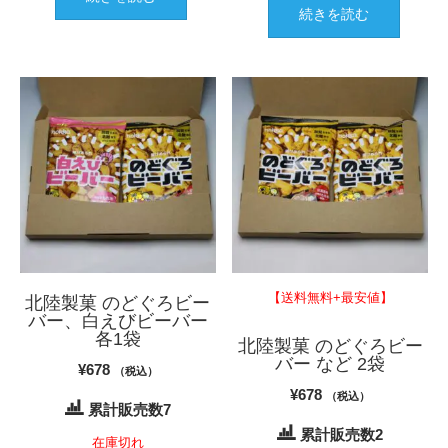
続きを読む
【送料無料+最安値】
北陸製菓 のどぐろビー
バー、白えびビーバー
各1袋
北陸製菓 のどぐろビー
バー など 2袋
¥
678
（税込）
¥
678
（税込）
累計販売数7
累計販売数2
在庫切れ