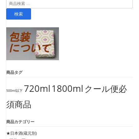
検
索
検索
対
象:
商品タグ
720ml
1800ml
クール便必
500ml以下
須商品
商品カテゴリー
★日本酒(蔵元別)