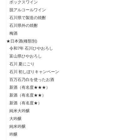
ボックスワイン
脱アルコールワイン
石川県で製造の焼酎
石川県外の焼酎
梅酒
★日本酒(種類別)
令和7年 石川ひやおろし
富山県ひやおろし
石川 夏にごり
石川 初しぼりキャンペーン
百万石乃白を使ったお酒
新酒（有名度★★★）
新酒（有名度★★）
新酒（有名度★）
純米大吟醸
大吟醸
純米吟醸
吟醸