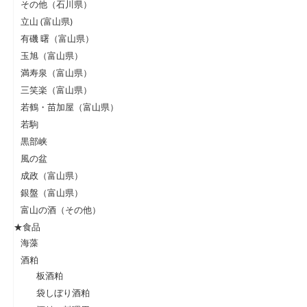
その他（石川県）
立山 (富山県)
有磯 曙（富山県）
玉旭（富山県）
満寿泉（富山県）
三笑楽（富山県）
若鶴・苗加屋（富山県）
若駒
黒部峡
風の盆
成政（富山県）
銀盤（富山県）
富山の酒（その他）
★食品
海藻
酒粕
板酒粕
袋しぼり酒粕