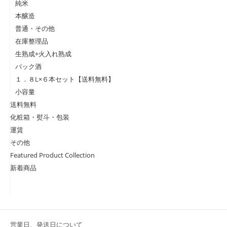
純米
本醸造
普通・その他
在庫整理品
生熟成+火入れ熟成
パック酒
１．８L×６本セット【送料無料】
小容量
送料無料
化粧箱・熨斗・包装
運賃
その他
Featured Product Collection
新着商品
営業日、発送日について