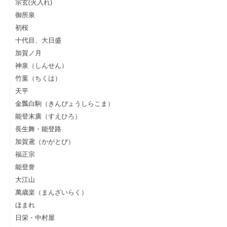
宗玄(火入れ)
御所泉
初桜
十代目、大日盛
加賀ノ月
神泉（しんせん）
竹葉（ちくは）
天平
金瓢白駒（きんぴょうしらこま）
能登末廣（すえひろ）
長生舞・能登路
加賀鳶（かがとび）
福正宗
能登誉
大江山
萬歳楽（まんざいらく）
ほまれ
日栄・中村屋