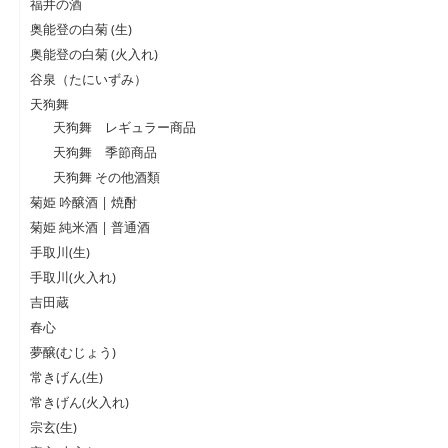
福井の酒
奥能登の白菊 (生)
奥能登の白菊 (火入れ)
谷泉（たにいずみ）
天狗舞
天狗舞 レギュラー商品
天狗舞 季節商品
天狗舞 その他酒類
菊姫 吟醸酒 | 焼酎
菊姫 純米酒 | 普通酒
手取川(生)
手取川(火入れ)
吉田蔵
春心
夢醸(むじょう)
常きげん(生)
常きげん(火入れ)
宗玄(生)