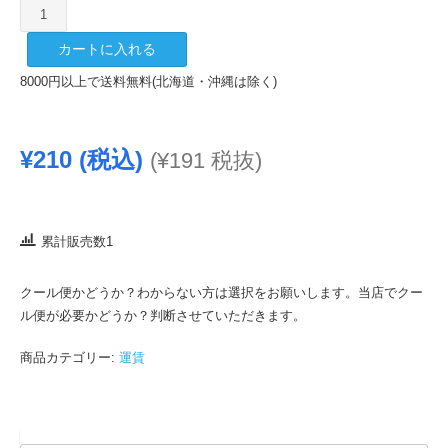
？
ク
カートに入れる
ー
ル
8000円以上で送料無料(北海道・沖縄は除く)
便？
個
¥
210
(税込)
(
¥
191
税抜)
累計販売数1
クール便かどうか？わからない方は選択をお願いします。当店でクー
ル便が必要かどうか？判断させていただきます。
商品カテゴリー:
運賃