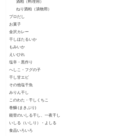
酒粕（料理用）
ねり酒粕（漬物用）
プロだし
お菓子
金沢カレー
干しほたるいか
もみいか
えいひれ
塩辛・黒作り
へしこ・フグの子
干し甘エビ
その他塩干魚
みりん干し
このわた・干しくちこ
巻鰤 (まきぶり)
能登のいしる干し、一夜干し
いしる（いしり）・よしる
食品いろいろ