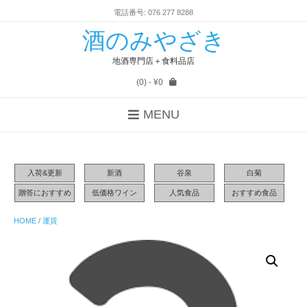
電話番号: 076 277 8288
酒のみやざき
地酒専門店＋食料品店
(0)
- ¥0
MENU
入荷&更新
新酒
谷泉
白菊
贈答におすすめ
低価格ワイン
人気食品
おすすめ食品
HOME
/
運賃