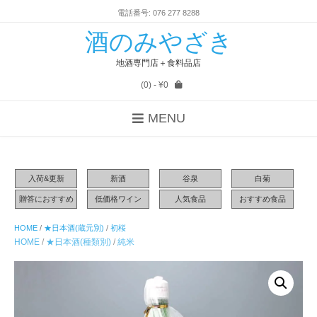
電話番号: 076 277 8288
酒のみやざき
地酒専門店＋食料品店
(0)
- ¥0
MENU
入荷&更新
新酒
谷泉
白菊
贈答におすすめ
低価格ワイン
人気食品
おすすめ食品
HOME
/
★日本酒(蔵元別)
/
初桜
HOME
/
★日本酒(種類別)
/
純米