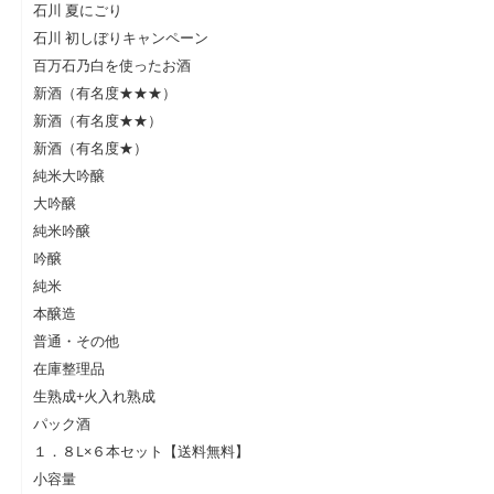
石川 夏にごり
石川 初しぼりキャンペーン
百万石乃白を使ったお酒
新酒（有名度★★★）
新酒（有名度★★）
新酒（有名度★）
純米大吟醸
大吟醸
純米吟醸
吟醸
純米
本醸造
普通・その他
在庫整理品
生熟成+火入れ熟成
パック酒
１．８L×６本セット【送料無料】
小容量