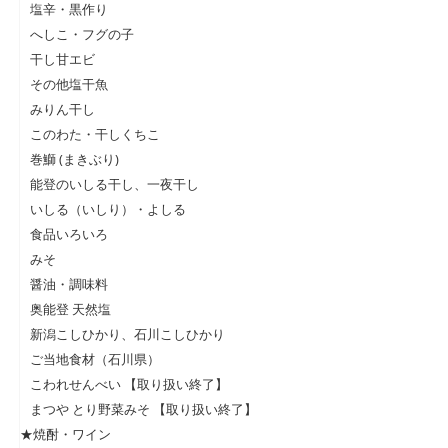
塩辛・黒作り
へしこ・フグの子
干し甘エビ
その他塩干魚
みりん干し
このわた・干しくちこ
巻鰤 (まきぶり)
能登のいしる干し、一夜干し
いしる（いしり）・よしる
食品いろいろ
みそ
醤油・調味料
奥能登 天然塩
新潟こしひかり、石川こしひかり
ご当地食材（石川県）
こわれせんべい 【取り扱い終了】
まつや とり野菜みそ 【取り扱い終了】
★焼酎・ワイン