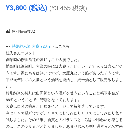
¥
3,800
(税込)
(
¥
3,455
税抜)
累計販売数32
■＜
特別純米酒 大慶 720ml
＞はこちら
杜氏さんコメント
創業時の櫻田酒造の酒銘はこの大慶でした。
蛸島町は漁師町。大漁の時には大慶（たいけい）だと人々は喜んだそ
うです。家にも今は無いですが、大慶丸という船があったそうです。
平成元年にこの大慶という酒銘を復活し、純米酒として販売致しまし
た。
特別純米の特別は山田錦という酒米を使うということと精米歩合が
55％ということで、特別となっております。
大慶は自分の呑みたい味をイメージして毎年造っています。
今は５５％精米ですが、５０％にしてみたり６０％にしてみたり色々
試しました。その結果、酒質とのバランスと、程よい味わいが感じる
のは、この５５％だと判りました。あまりお米を削り過ぎると米本来