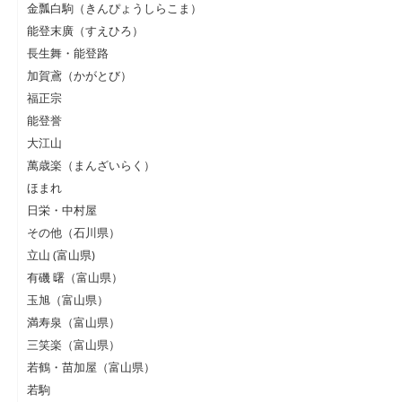
金瓢白駒（きんぴょうしらこま）
能登末廣（すえひろ）
長生舞・能登路
加賀鳶（かがとび）
福正宗
能登誉
大江山
萬歳楽（まんざいらく）
ほまれ
日栄・中村屋
その他（石川県）
立山 (富山県)
有磯 曙（富山県）
玉旭（富山県）
満寿泉（富山県）
三笑楽（富山県）
若鶴・苗加屋（富山県）
若駒