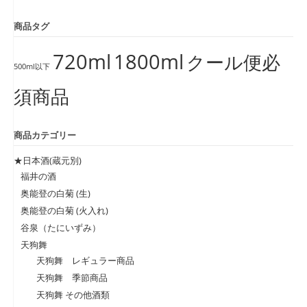
商品タグ
720ml
1800ml
クール便必
500ml以下
須商品
商品カテゴリー
★日本酒(蔵元別)
福井の酒
奥能登の白菊 (生)
奥能登の白菊 (火入れ)
谷泉（たにいずみ）
天狗舞
天狗舞 レギュラー商品
天狗舞 季節商品
天狗舞 その他酒類