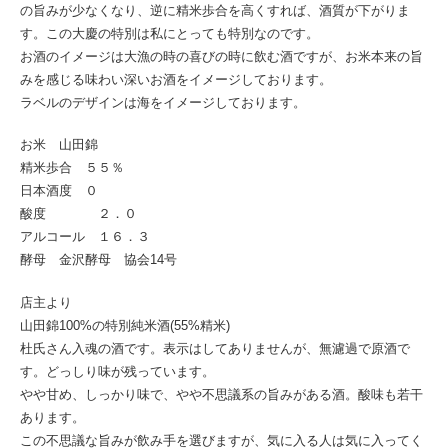
の旨みが少なくなり、逆に精米歩合を高くすれば、酒質が下がりま
す。この大慶の特別は私にとっても特別なのです。
お酒のイメージは大漁の時の喜びの時に飲む酒ですが、お米本来の旨
みを感じる味わい深いお酒をイメージしております。
ラベルのデザインは海をイメージしております。
お米 山田錦
精米歩合 ５５％
日本酒度 ０
酸度 ２．０
アルコール １６．３
酵母 金沢酵母 協会14号
店主より
山田錦100%の特別純米酒(55%精米)
杜氏さん入魂の酒です。表示はしてありませんが、無濾過で原酒で
す。どっしり味が残っています。
やや甘め、しっかり味で、やや不思議系の旨みがある酒。酸味も若干
あります。
この不思議な旨みが飲み手を選びますが、気に入る人は気に入ってく