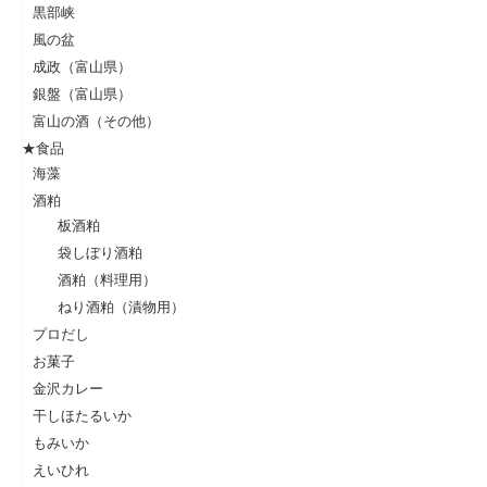
黒部峡
風の盆
成政（富山県）
銀盤（富山県）
富山の酒（その他）
★食品
海藻
酒粕
板酒粕
袋しぼり酒粕
酒粕（料理用）
ねり酒粕（漬物用）
プロだし
お菓子
金沢カレー
干しほたるいか
もみいか
えいひれ