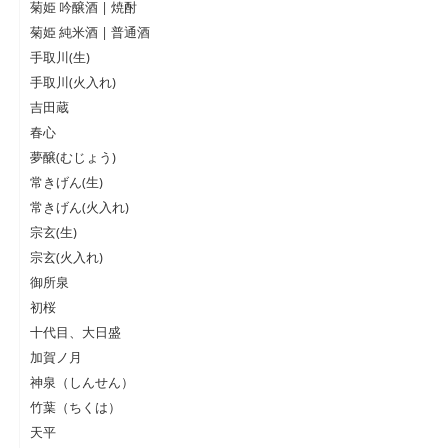
菊姫 吟醸酒 | 焼酎
菊姫 純米酒 | 普通酒
手取川(生)
手取川(火入れ)
吉田蔵
春心
夢醸(むじょう)
常きげん(生)
常きげん(火入れ)
宗玄(生)
宗玄(火入れ)
御所泉
初桜
十代目、大日盛
加賀ノ月
神泉（しんせん）
竹葉（ちくは）
天平