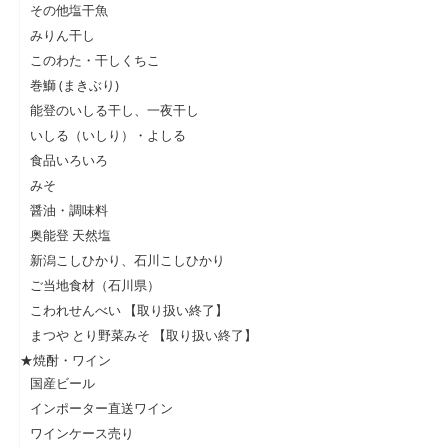
その他塩干魚
みりん干し
このわた・干しくちこ
巻鰤 (まきぶり)
能登のいしる干し、一夜干し
いしる（いしり）・よしる
食品いろいろ
みそ
醤油・調味料
奥能登 天然塩
新潟こしひかり、石川こしひかり
ご当地食材（石川県）
こわれせんべい 【取り扱い終了】
まつや とり野菜みそ 【取り扱い終了】
★焼酎・ワイン
国産ビール
インポーター直送ワイン
ワインケース売り