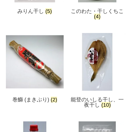
みりん干し
(5)
このわた・干しくちこ
(4)
巻鰤 (まきぶり)
(2)
能登のいしる干し、一
夜干し
(10)