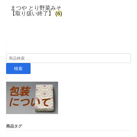
まつや とり野菜みそ
【取り扱い終了】
(6)
検
索
検索
対
象:
商品タグ