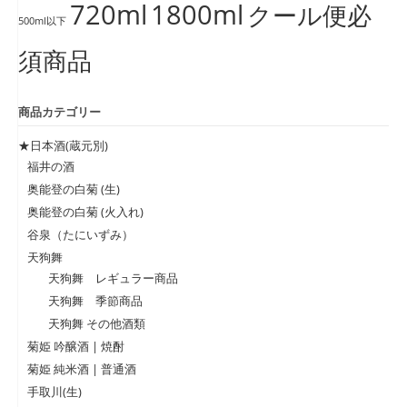
720ml
1800ml
クール便必
500ml以下
須商品
商品カテゴリー
★日本酒(蔵元別)
福井の酒
奥能登の白菊 (生)
奥能登の白菊 (火入れ)
谷泉（たにいずみ）
天狗舞
天狗舞 レギュラー商品
天狗舞 季節商品
天狗舞 その他酒類
菊姫 吟醸酒 | 焼酎
菊姫 純米酒 | 普通酒
手取川(生)