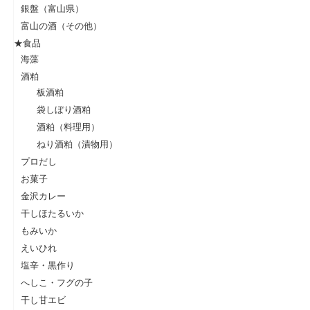
銀盤（富山県）
富山の酒（その他）
★食品
海藻
酒粕
板酒粕
袋しぼり酒粕
酒粕（料理用）
ねり酒粕（漬物用）
プロだし
お菓子
金沢カレー
干しほたるいか
もみいか
えいひれ
塩辛・黒作り
へしこ・フグの子
干し甘エビ