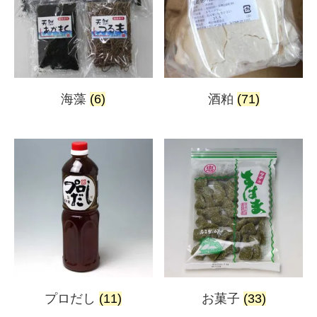
海藻
(6)
酒粕
(71)
プロだし
(11)
お菓子
(33)