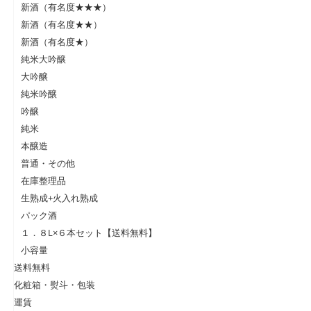
新酒（有名度★★★）
新酒（有名度★★）
新酒（有名度★）
純米大吟醸
大吟醸
純米吟醸
吟醸
純米
本醸造
普通・その他
在庫整理品
生熟成+火入れ熟成
パック酒
１．８L×６本セット【送料無料】
小容量
送料無料
化粧箱・熨斗・包装
運賃