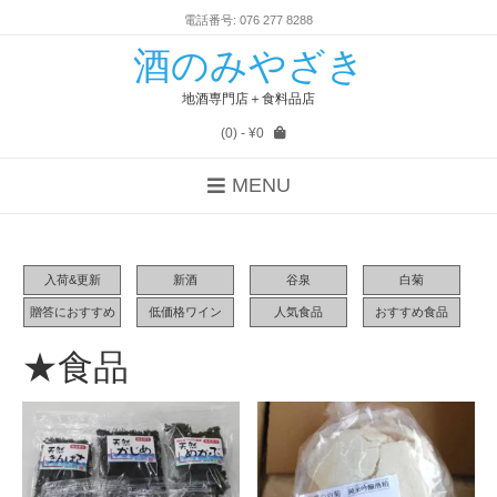
電話番号: 076 277 8288
酒のみやざき
地酒専門店＋食料品店
(0)
- ¥0
MENU
入荷&更新
新酒
谷泉
白菊
贈答におすすめ
低価格ワイン
人気食品
おすすめ食品
★食品