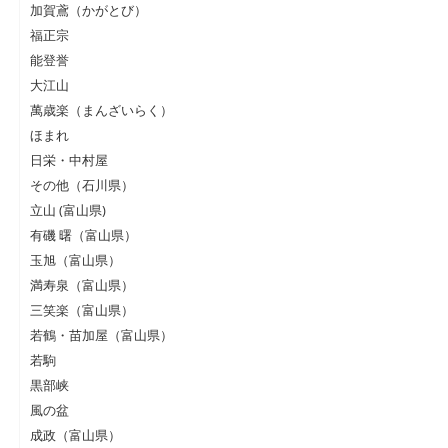
加賀鳶（かがとび）
福正宗
能登誉
大江山
萬歳楽（まんざいらく）
ほまれ
日栄・中村屋
その他（石川県）
立山 (富山県)
有磯 曙（富山県）
玉旭（富山県）
満寿泉（富山県）
三笑楽（富山県）
若鶴・苗加屋（富山県）
若駒
黒部峡
風の盆
成政（富山県）