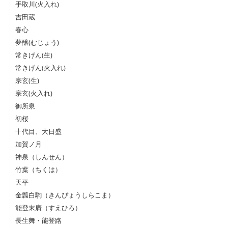
手取川(火入れ)
吉田蔵
春心
夢醸(むじょう)
常きげん(生)
常きげん(火入れ)
宗玄(生)
宗玄(火入れ)
御所泉
初桜
十代目、大日盛
加賀ノ月
神泉（しんせん）
竹葉（ちくは）
天平
金瓢白駒（きんぴょうしらこま）
能登末廣（すえひろ）
長生舞・能登路