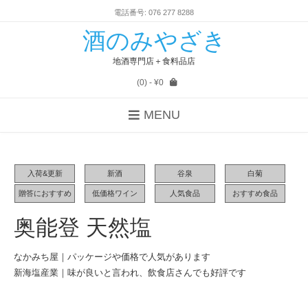
電話番号: 076 277 8288
酒のみやざき
地酒専門店＋食料品店
(0)
- ¥0
MENU
入荷&更新
新酒
谷泉
白菊
贈答におすすめ
低価格ワイン
人気食品
おすすめ食品
奥能登 天然塩
なかみち屋｜パッケージや価格で人気があります
新海塩産業｜味が良いと言われ、飲食店さんでも好評です