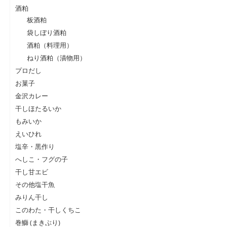
酒粕
板酒粕
袋しぼり酒粕
酒粕（料理用）
ねり酒粕（漬物用）
プロだし
お菓子
金沢カレー
干しほたるいか
もみいか
えいひれ
塩辛・黒作り
へしこ・フグの子
干し甘エビ
その他塩干魚
みりん干し
このわた・干しくちこ
巻鰤 (まきぶり)