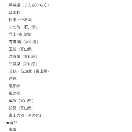
萬歳楽（まんざいらく）
ほまれ
日栄・中村屋
その他（石川県）
立山 (富山県)
有磯 曙（富山県）
玉旭（富山県）
満寿泉（富山県）
三笑楽（富山県）
若鶴・苗加屋（富山県）
若駒
黒部峡
風の盆
成政（富山県）
銀盤（富山県）
富山の酒（その他）
★食品
海藻