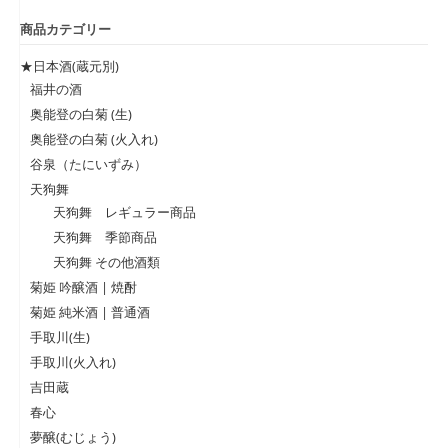
低
高
商品カテゴリー
価
価
格
格
★日本酒(蔵元別)
福井の酒
奥能登の白菊 (生)
奥能登の白菊 (火入れ)
谷泉（たにいずみ）
天狗舞
天狗舞 レギュラー商品
天狗舞 季節商品
天狗舞 その他酒類
菊姫 吟醸酒 | 焼酎
菊姫 純米酒 | 普通酒
手取川(生)
手取川(火入れ)
吉田蔵
春心
夢醸(むじょう)