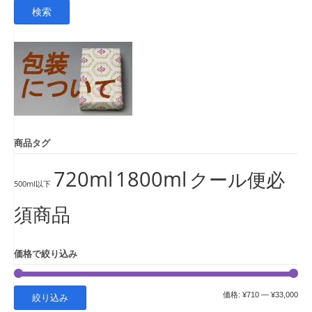
索
検索
対
象:
商品タグ
720ml
1800ml
クール便必
500ml以下
須商品
価格で絞り込み
最
最
価格:
¥710
—
¥33,000
絞り込み