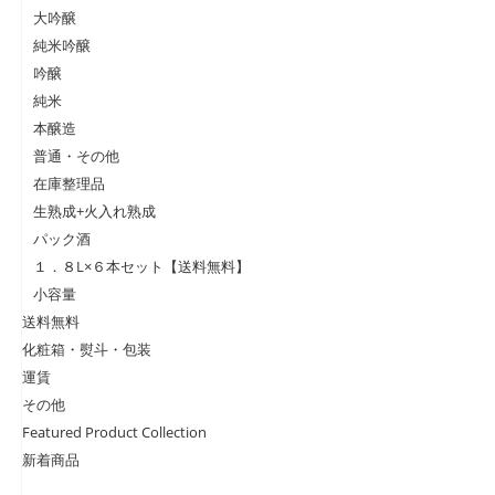
大吟醸
純米吟醸
吟醸
純米
本醸造
普通・その他
在庫整理品
生熟成+火入れ熟成
パック酒
１．８L×６本セット【送料無料】
小容量
送料無料
化粧箱・熨斗・包装
運賃
その他
Featured Product Collection
新着商品