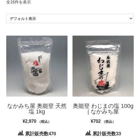
全16件を表示
なかみち屋 奥能登 天然
奥能登 わじまの塩 100g
塩 1kg
| なかみち屋
¥
2,970
¥
702
（税込）
（税込）
累計販売数470
累計販売数33