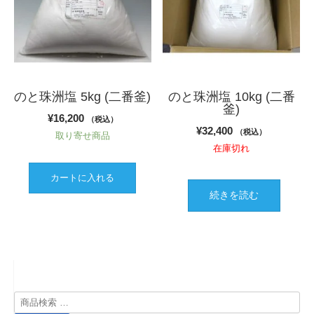
のと珠洲塩 5kg (二番釜)
のと珠洲塩 10kg (二番
釜)
¥
16,200
（税込）
¥
32,400
（税込）
取り寄せ商品
在庫切れ
カートに入れる
続きを読む
検