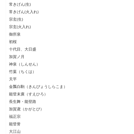
常きげん(生)
常きげん(火入れ)
宗玄(生)
宗玄(火入れ)
御所泉
初桜
十代目、大日盛
加賀ノ月
神泉（しんせん）
竹葉（ちくは）
天平
金瓢白駒（きんぴょうしらこま）
能登末廣（すえひろ）
長生舞・能登路
加賀鳶（かがとび）
福正宗
能登誉
大江山