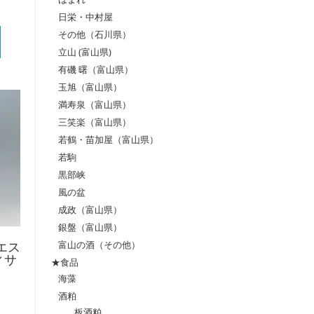
日栄・中村屋
その他（石川県）
立山 (富山県)
有磯 曙（富山県）
玉旭（富山県）
満寿泉（富山県）
三笑楽（富山県）
若鶴・苗加屋（富山県）
若駒
黒部峡
風の盆
成政（富山県）
銀盤（富山県）
富山の酒（その他）
ニエス
ィサ
★食品
海藻
酒粕
板酒粕