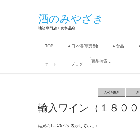
酒のみやざき
地酒専門店＋食料品店
TOP
★日本酒(蔵元別)
★食品
検
索
カート
ブログ
対
象:
入荷&更新
新
輸入ワイン（１８００
結果の1～40/72を表示しています