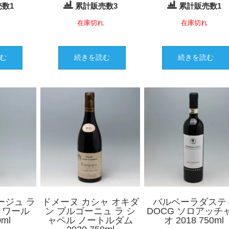
数1
累計販売数3
累計販売数1
れ
在庫切れ
在庫切れ
む
続きを読む
続きを読む
ージュ ラ
ドメーヌ カシャ オキダ
バルベーラダステ
ノワール
ン ブルゴーニュ ラ シ
DOCG ソロアッチ
0ml
ャペル ノートルダム
オ 2018 750ml