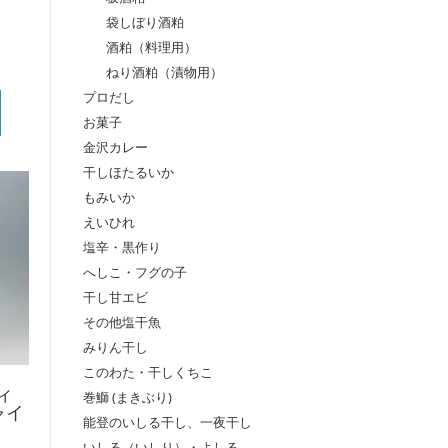
袋しぼり酒粕
酒粕（料理用）
ねり酒粕（漬物用）
プロだし
お菓子
金沢カレー
干しほたるいか
もみいか
えいひれ
塩辛・黒作り
へしこ・フグの子
干し甘エビ
その他塩干魚
みりん干し
このわた・干しくちこ
ィ
巻鰤 (まきぶり)
ャイ
能登のいしる干し、一夜干し
いしる（いしり）・よしる