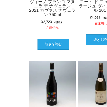
ヴィーノ ブランコ マヌ
コート ド ニ
エラ デ ナヴェラン
ラージュ ヴィ
2021 カヴァス ナヴェラ
ル 201
ン 750ml
¥
4,098
（税
¥
2,723
（税込）
在庫切
在庫切れ
続きを読
続きを読む