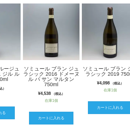
ルージュ
ソミュール ブラン ジュ
ソミュール ブラン 
エ ジル ル
ラシック 2016 ドメーヌ
ラシック 2019 750
0ml
ル パ サン マルタン
¥
4,098
750ml
（税込）
込）
在庫1個
¥
4,538
（税込）
在庫1個
カートに入れる
れる
カートに入れる