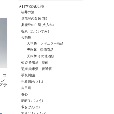
格
格
★日本酒(蔵元別)
福井の酒
奥能登の白菊 (生)
奥能登の白菊 (火入れ)
谷泉（たにいずみ）
天狗舞
天狗舞 レギュラー商品
天狗舞 季節商品
天狗舞 その他酒類
菊姫 吟醸酒 | 焼酎
菊姫 純米酒 | 普通酒
手取川(生)
 コ
ラン
手取川(火入れ)
ラグラ
吉田蔵
春心
夢醸(むじょう)
常きげん(生)
常きげん(火入れ)