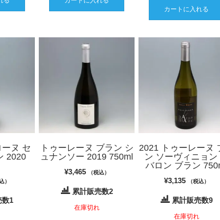
れる
カートに入れる
カートに入れる
ローヌ セ
トゥーレーヌ ブラン シ
2021 トゥーレーヌ
 2020
ュナンソー 2019 750ml
ン ソーヴィニョン
バロン ブラン 750
¥
3,465
（税込）
¥
3,135
込）
（税込）
累計販売数2
数1
累計販売数9
在庫切れ
在庫切れ