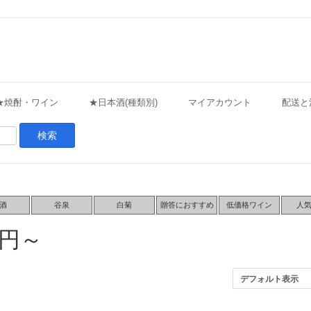
★焼酎・ワイン
★日本酒(種類別)
マイアカウント
配送と
酒
谷泉
白菊
贈答におすすめ
低価格ワイン
人
円～