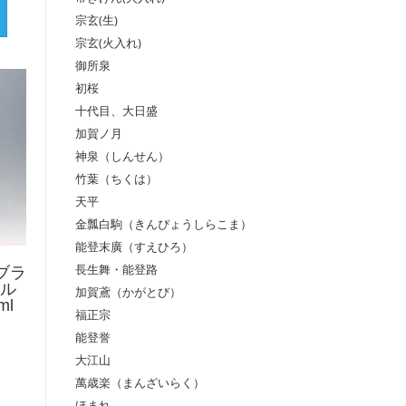
宗玄(生)
宗玄(火入れ)
御所泉
初桜
十代目、大日盛
加賀ノ月
神泉（しんせん）
竹葉（ちくは）
天平
金瓢白駒（きんぴょうしらこま）
能登末廣（すえひろ）
長生舞・能登路
 ブラ
 ル
加賀鳶（かがとび）
ml
福正宗
能登誉
大江山
萬歳楽（まんざいらく）
ほまれ