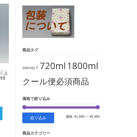
象:
商品タグ
720ml
1800ml
500ml以下
ジュ
ml
クール便必須商品
価格で絞り込み
最
最
価格:
¥1,890
—
¥5,480
絞り込み
低
高
商品カテゴリー
価
価