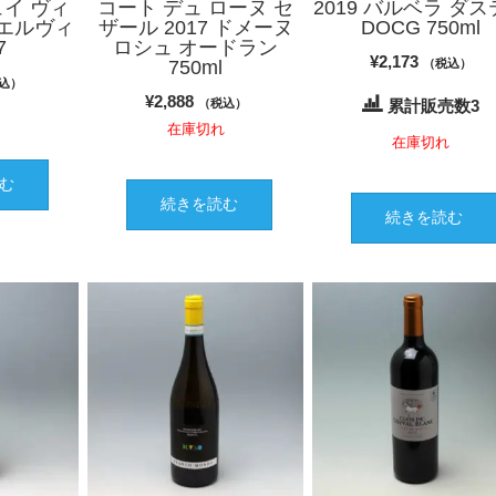
ュイ ヴィ
コート デュ ローヌ セ
2019 バルベラ ダ
エルヴィ
ザール 2017 ドメーヌ
DOCG 750ml
7
ロシュ オードラン
¥
2,173
750ml
（税込）
込）
¥
2,888
（税込）
累計販売数3
れ
在庫切れ
在庫切れ
む
続きを読む
続きを読む