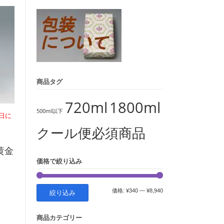
象:
商品タグ
720ml
1800ml
500ml以下
日に
クール便必須商品
黄金
価格で絞り込み
最
最
価格:
¥340
—
¥8,940
絞り込み
低
高
商品カテゴリー
価
価