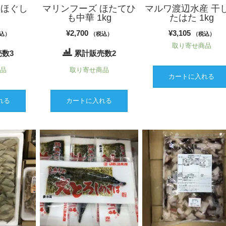
鮭ほぐし
マリンフーズ ほたてひ
マルワ渡辺水産 干
も中華 1kg
たはた 1kg
¥
2,700
¥
3,105
込）
（税込）
（税込）
取り寄せ商品
数3
累計販売数2
商品
取り寄せ商品
カートに入れる
れる
カートに入れる