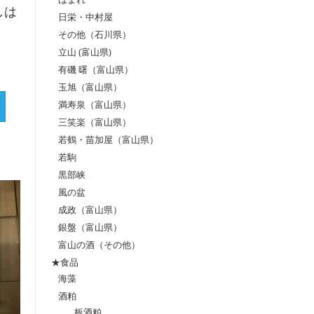
しは
日栄・中村屋
その他（石川県）
立山 (富山県)
有磯 曙（富山県）
玉旭（富山県）
満寿泉（富山県）
三笑楽（富山県）
若鶴・苗加屋（富山県）
若駒
黒部峡
風の盆
成政（富山県）
銀盤（富山県）
富山の酒（その他）
★食品
海藻
酒粕
板酒粕