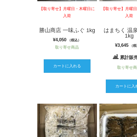
【取り寄せ】月曜日・木曜日に
【取り寄せ】月曜
入荷
入荷
勝山商店 一味ふぐ 1kg
はまちく 温
1kg
¥
4,050
（税込）
¥
3,645
（税
取り寄せ商品
累計販売
カートに入れる
取り寄せ
カートに入