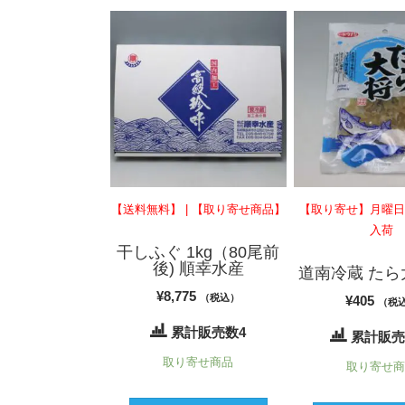
【送料無料】 | 【取り寄せ商品】
【取り寄せ】月曜
入荷
干しふぐ 1kg（80尾前
後) 順幸水産
道南冷蔵 たら大
¥
8,775
（税込）
¥
405
（税
累計販売数4
累計販売
取り寄せ商品
取り寄せ