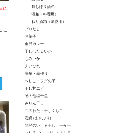
袋しぼり酒粕
日に
酒粕（料理用）
ねり酒粕（漬物用）
プロだし
たこ
お菓子
金沢カレー
干しほたるいか
もみいか
えいひれ
塩辛・黒作り
へしこ・フグの子
干し甘エビ
その他塩干魚
みりん干し
このわた・干しくちこ
巻鰤 (まきぶり)
能登のいしる干し、一夜干し
いしる（いしり）・よしる