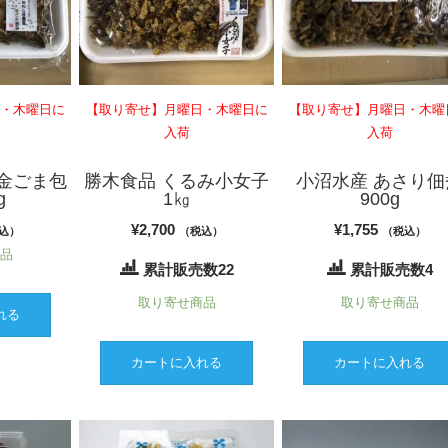
日・木曜日に
【取り寄せ】月曜日・木曜日に
【取り寄せ】月曜日・木曜
入荷
入荷
金ごま包
勝木食品 くるみ小女子
小沼水産 あさり佃
g
1㎏
900g
¥
2,700
¥
1,755
込）
（税込）
（税込）
商品
累計販売数22
累計販売数4
取り寄せ商品
取り寄せ商品
れる
カートに入れる
カートに入れる