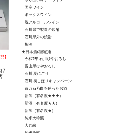
国産ワイン
ボックスワイン
脱アルコールワイン
石川県で製造の焼酎
石川県外の焼酎
梅酒
★日本酒(種類別)
商品】
令和7年 石川ひやおろし
富山県ひやおろし
尾程
石川 夏にごり
店
石川 初しぼりキャンペーン
百万石乃白を使ったお酒
新酒（有名度★★★）
新酒（有名度★★）
新酒（有名度★）
純米大吟醸
大吟醸
純米吟醸