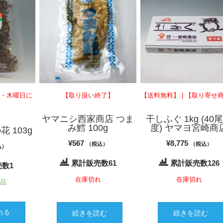
日・木曜日に
【取り扱い終了】
【送料無料】 | 【取り寄せ
ヤマニシ西家商店 つま
干しふぐ 1kg (40
み鱈 100g
度) ヤマヨ宮崎商
 103g
¥
567
¥
8,775
（税込）
（税込）
込）
累計販売数61
累計販売数126
数1
在庫切れ
在庫切れ
商品
れる
続きを読む
続きを読む