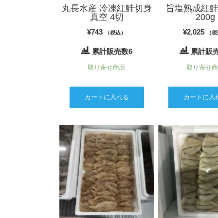
丸長水産 冷凍紅鮭切身
旨塩熟成紅
真空 4切
200g
¥
743
¥
2,025
（税込）
（税
累計販売数6
累計販売
取り寄せ商品
取り寄せ
カートに入れる
カートに入