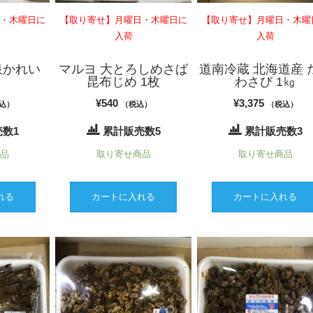
日・木曜日に
【取り寄せ】月曜日・木曜日に
【取り寄せ】月曜日・木曜
入荷
入荷
泉かれい
マルヨ 大とろしめさば
道南冷蔵 北海道産 
昆布じめ 1枚
わさび 1㎏
¥
540
¥
3,375
込）
（税込）
（税込）
数1
累計販売数5
累計販売数3
商品
取り寄せ商品
取り寄せ商品
れる
カートに入れる
カートに入れる