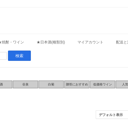
★焼酎・ワイン
★日本酒(種類別)
マイアカウント
配送と
酒
谷泉
白菊
贈答におすすめ
低価格ワイン
人