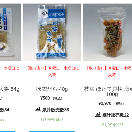
日・木曜日に
【取り寄せ】月曜日・木曜日に
【取り寄せ】月曜日・木曜
入荷
入荷
将 54g
吹雪だら 40g
枝幸 ほたて貝柱 海
100g
¥
500
込）
（税込）
¥
2,970
（税込）
数84
累計販売数88
累計販売数22
商品
取り寄せ商品
取り寄せ商品