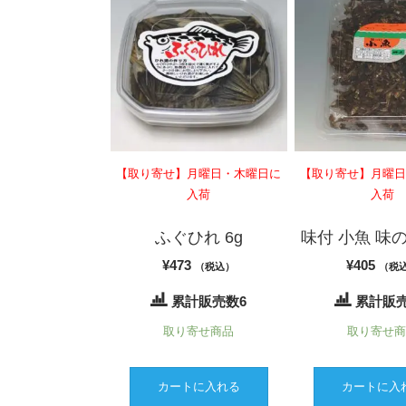
【取り寄せ】月曜日・木曜日に
【取り寄せ】月曜
入荷
入荷
ふぐひれ 6g
味付 小魚 味の花
¥
473
¥
405
（税込）
（税
累計販売数6
累計販売
取り寄せ商品
取り寄せ
カートに入れる
カートに入