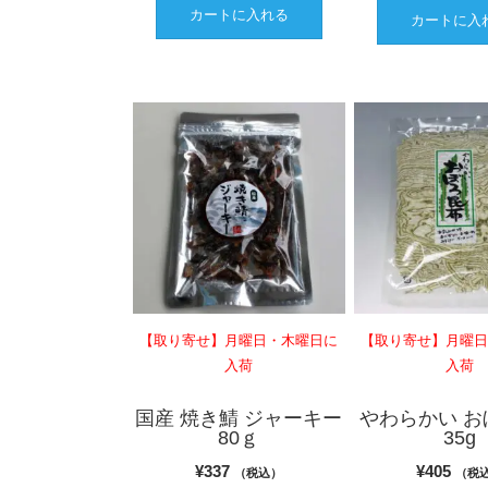
カートに入れる
カートに入
【取り寄せ】月曜日・木曜日に
【取り寄せ】月曜
入荷
入荷
国産 焼き鯖 ジャーキー
やわらかい お
80ｇ
35g
¥
337
¥
405
（税込）
（税