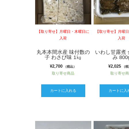
【取り寄せ】月曜日・木曜日に
【取り寄せ】月曜
入荷
入荷
丸本本間水産 味付数の
いわし甘露煮 
子 わさび味 1㎏
み 800
¥
2,700
¥
2,025
（税込）
（税
取り寄せ商品
取り寄せ
カートに入れる
カートに入