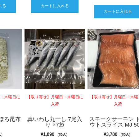
れる
カートに入れる
カートに入れる
日・木曜日に
【取り寄せ】月曜日・木曜日に
【取り寄せ】月曜日・木曜
入荷
入荷
ぼろ昆布
真いわし丸干し 7尾入
スモークサーモン 
り ×7袋
ウトスライス MJ 50
¥
1,890
¥
3,780
込）
（税込）
（税込）