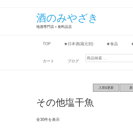
酒のみやざき
地酒専門店＋食料品店
TOP
★日本酒(蔵元別)
★食品
検
索
カート
ブログ
対
象:
入荷&更新
新
その他塩干魚
全30件を表示