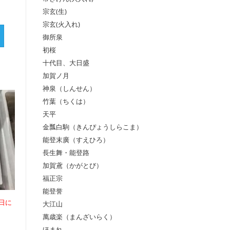
宗玄(生)
宗玄(火入れ)
御所泉
初桜
十代目、大日盛
加賀ノ月
神泉（しんせん）
竹葉（ちくは）
天平
金瓢白駒（きんぴょうしらこま）
能登末廣（すえひろ）
長生舞・能登路
加賀鳶（かがとび）
福正宗
能登誉
日に
大江山
萬歳楽（まんざいらく）
ほまれ