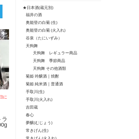
格
格
★日本酒(蔵元別)
福井の酒
奥能登の白菊 (生)
奥能登の白菊 (火入れ)
谷泉（たにいずみ）
天狗舞
天狗舞 レギュラー商品
天狗舞 季節商品
天狗舞 その他酒類
菊姫 吟醸酒 | 焼酎
菊姫 純米酒 | 普通酒
手取川(生)
日に
手取川(火入れ)
吉田蔵
春心
トラ
夢醸(むじょう)
0g
常きげん(生)
常きげん(火入れ)