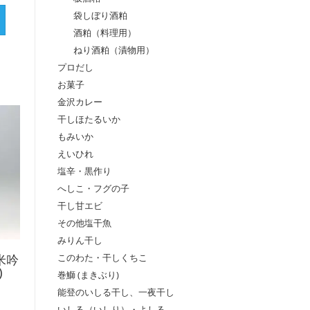
袋しぼり酒粕
酒粕（料理用）
ねり酒粕（漬物用）
プロだし
お菓子
金沢カレー
干しほたるいか
もみいか
えいひれ
塩辛・黒作り
へしこ・フグの子
干し甘エビ
その他塩干魚
みりん干し
このわた・干しくちこ
米吟
)
巻鰤 (まきぶり)
能登のいしる干し、一夜干し
いしる（いしり）・よしる