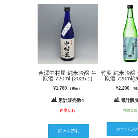
金澤中村屋 純米吟醸 生
竹葉 純米吟醸
原酒 720ml (2025.1)
原酒 720ml(20
¥
1,760
¥
2,200
（税込）
（税
累計販売数4
累計販売
在庫切れ
在庫2個
カートに入
続きを読む