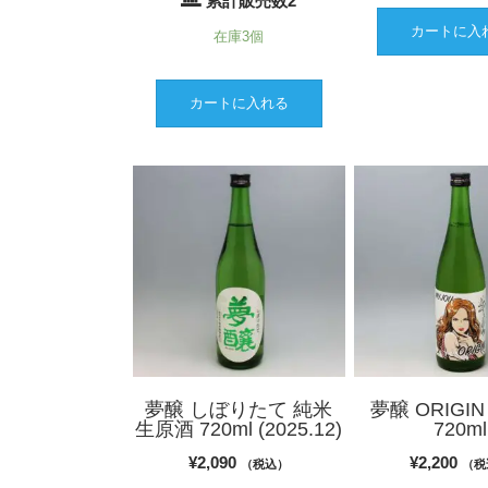
累計販売数2
カートに入
在庫3個
カートに入れる
夢醸 しぼりたて 純米
夢醸 ORIGI
生原酒 720ml (2025.12)
720ml
¥
2,090
¥
2,200
（税込）
（税