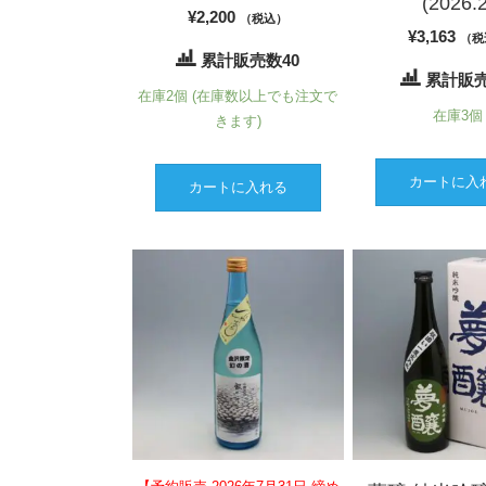
(2026.2
¥
2,200
（税込）
¥
3,163
（税
累計販売数40
累計販売
在庫2個 (在庫数以上でも注文で
在庫3個
きます)
カートに入
カートに入れる