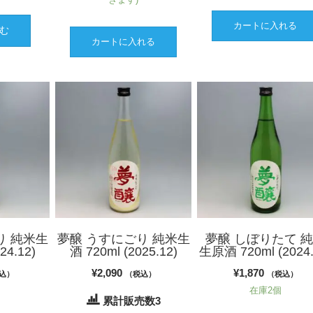
カートに入れる
む
カートに入れる
り 純米生
夢醸 うすにごり 純米生
夢醸 しぼりたて 
24.12)
酒 720ml (2025.12)
生原酒 720ml (2024.
¥
2,090
¥
1,870
込）
（税込）
（税込）
在庫2個
累計販売数3