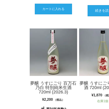
カートに入れる
続きを読
夢醸 うすにごり 百万石
夢醸 うすにご
乃白 特別純米生酒
酒 720ml (20
720ml (2026.3)
¥
1,870
（税
¥
2,200
（税込）
在庫1個