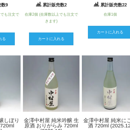
数9
累計販売数2
累計販売数22
上でも注文で
在庫2個 (在庫数以上でも注文で
在庫1個
きます)
カートに入れる
れる
カートに入れる
醸しぼり
金澤中村屋 純米吟醸 生
金澤中村屋 純米に
20ml
原酒 おりがらみ 720ml
酒 720ml (2025.12