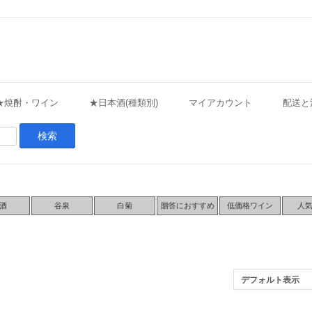
★焼酎・ワイン
★日本酒(種類別)
マイアカウント
配送と
酒
谷泉
白菊
贈答におすすめ
低価格ワイン
人