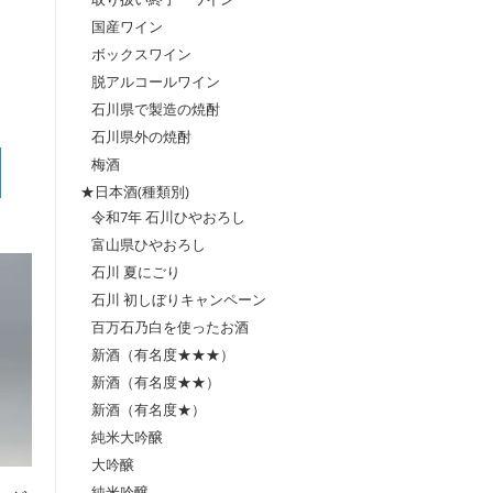
国産ワイン
ボックスワイン
脱アルコールワイン
石川県で製造の焼酎
石川県外の焼酎
梅酒
★日本酒(種類別)
令和7年 石川ひやおろし
富山県ひやおろし
石川 夏にごり
石川 初しぼりキャンペーン
百万石乃白を使ったお酒
新酒（有名度★★★）
新酒（有名度★★）
新酒（有名度★）
純米大吟醸
大吟醸
純米吟醸