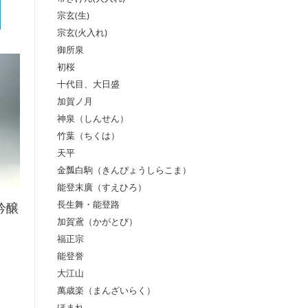
宗玄(生)
宗玄(火入れ)
御所泉
初桜
十代目、大日盛
加賀ノ月
神泉（しんせん）
竹葉（ちくは）
天平
金瓢白駒（きんぴょうしらこま）
能登末廣（すえひろ）
長生舞・能登路
吟醸
加賀鳶（かがとび）
福正宗
能登誉
大江山
萬歳楽（まんざいらく）
ほまれ