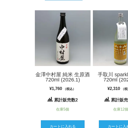
金澤中村屋 純米 生原酒
手取川 sparkli
720ml (2026.1)
720ml (20
¥
1,760
¥
2,310
（税込）
（税
累計販売数2
累計販売
在庫5個
在庫12
カートに入れる
カートに入