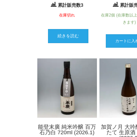
累計販売数3
累計販売
在庫切れ
在庫2個 (在庫数以
きます)
続きを読む
カートに入
能登末廣 純米吟醸 百万
加賀ノ月 大吟
石乃白 720ml (2026.1)
たて 生原酒 7