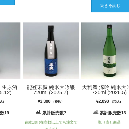
続きを読む
で
¥1,320
し
で
た。
す。
 生原酒
能登末廣 純米大吟醸
天狗舞 涼吟 純米大
5.12)
720ml (2025.7)
720ml (2026.5)
¥
3,300
¥
2,090
込）
（税込）
（税込）
数19
累計販売数7
累計販売数13
れ
在庫1個 (在庫数以上でも注文で
取り寄せ商品
きます)