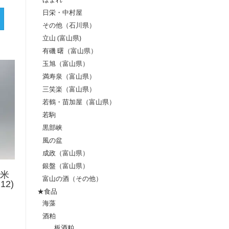
日栄・中村屋
その他（石川県）
立山 (富山県)
有磯 曙（富山県）
玉旭（富山県）
満寿泉（富山県）
三笑楽（富山県）
若鶴・苗加屋（富山県）
若駒
黒部峡
風の盆
成政（富山県）
銀盤（富山県）
純米
富山の酒（その他）
12)
★食品
海藻
酒粕
板酒粕