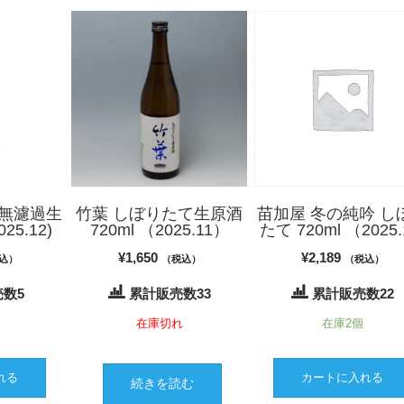
 無濾過生
竹葉 しぼりたて生原酒
苗加屋 冬の純吟 し
25.12)
720ml （2025.11）
たて 720ml （2025.
¥
1,650
¥
2,189
込）
（税込）
（税込）
数5
累計販売数33
累計販売数22
在庫切れ
在庫2個
れる
カートに入れる
続きを読む