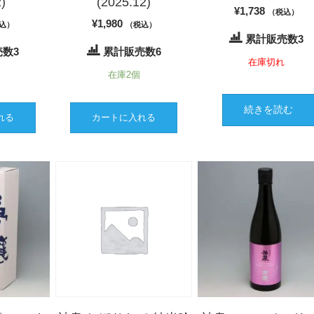
)
(2025.12)
¥
1,738
（税込）
¥
1,980
込）
（税込）
累計販売数3
数3
累計販売数6
在庫切れ
在庫2個
続きを読む
れる
カートに入れる