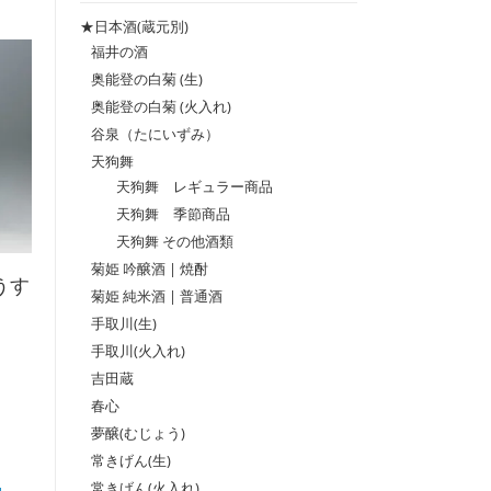
格
格
★日本酒(蔵元別)
福井の酒
奥能登の白菊 (生)
奥能登の白菊 (火入れ)
谷泉（たにいずみ）
天狗舞
天狗舞 レギュラー商品
天狗舞 季節商品
天狗舞 その他酒類
菊姫 吟醸酒 | 焼酎
うす
菊姫 純米酒 | 普通酒
手取川(生)
手取川(火入れ)
吉田蔵
春心
夢醸(むじょう)
常きげん(生)
常きげん(火入れ)