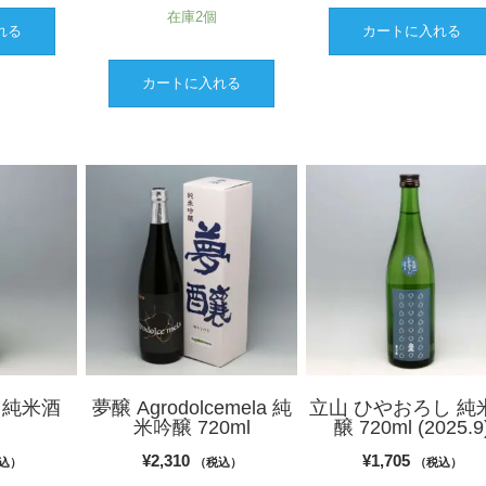
在庫2個
れる
カートに入れる
カートに入れる
N 純米酒
夢醸 Agrodolcemela 純
立山 ひやおろし 純
米吟醸 720ml
醸 720ml (2025.9
¥
2,310
¥
1,705
込）
（税込）
（税込）