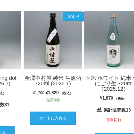
SALE!
ng dot
金澤中村屋 純米 生原酒
玉旭 ホワイト 純米
26.7)
720ml (2025.1)
にごり生 720ml
（2025.12）
元
現
¥
1,320
¥
1,760
込）
（税込）
¥
1,870
（税込）
の
在庫4個
在
数31
価
の
累計販売数13
個
格
価
カートに入れる
在庫切れ
は
格
¥1,760
は
れる