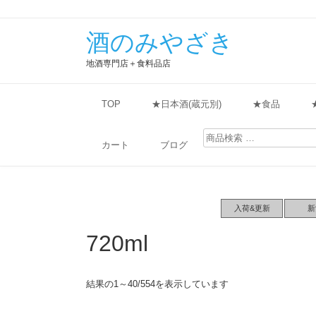
酒のみやざき
地酒専門店＋食料品店
TOP
★日本酒(蔵元別)
★食品
検
索
カート
ブログ
対
象:
入荷&更新
新
720ml
結果の1～40/554を表示しています