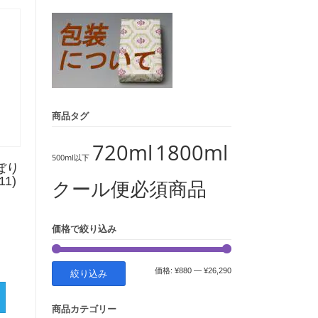
象:
商品タグ
720ml
1800ml
500ml以下
ぼり
11)
クール便必須商品
価格で絞り込み
最
最
価格:
¥880
—
¥26,290
絞り込み
低
高
商品カテゴリー
価
価