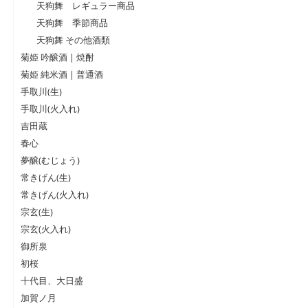
天狗舞 レギュラー商品
天狗舞 季節商品
天狗舞 その他酒類
菊姫 吟醸酒 | 焼酎
菊姫 純米酒 | 普通酒
手取川(生)
手取川(火入れ)
吉田蔵
春心
夢醸(むじょう)
常きげん(生)
常きげん(火入れ)
宗玄(生)
宗玄(火入れ)
御所泉
初桜
十代目、大日盛
加賀ノ月