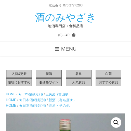
電話番号: 076 277 8288
酒のみやざき
地酒専門店＋食料品店
(0)
- ¥0
MENU
入荷&更新
新酒
谷泉
白菊
贈答におすすめ
低価格ワイン
人気食品
おすすめ食品
HOME
/
★日本酒(蔵元別)
/
三笑楽（富山県）
HOME
/
★日本酒(種類別)
/
新酒（有名度★）
HOME
/
★日本酒(種類別)
/
普通・その他