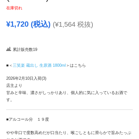
在庫切れ
¥
1,720
(税込)
(
¥
1,564
税抜)
累計販売数19
■＜
三笑楽 蔵出し 生原酒 1800ml
＞はこちら
2026年2月10日入荷(3)
店主より
甘みと辛味、濃さがしっかりあり、個人的に気に入っているお酒で
す。
■アルコール分 １９度
やや辛口で度数高めだが口当たり、喉ごしともに滑らかで旨みたっぷ