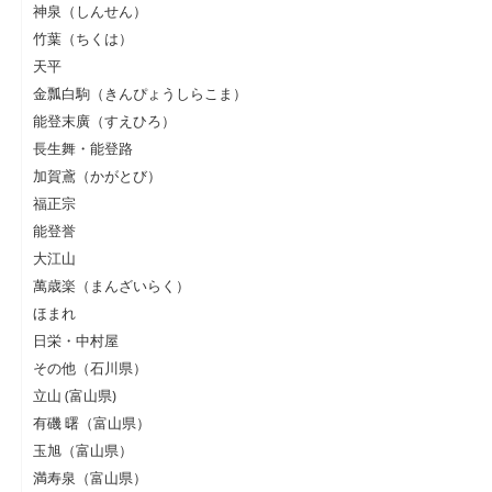
神泉（しんせん）
竹葉（ちくは）
天平
金瓢白駒（きんぴょうしらこま）
能登末廣（すえひろ）
長生舞・能登路
加賀鳶（かがとび）
福正宗
能登誉
大江山
萬歳楽（まんざいらく）
ほまれ
日栄・中村屋
その他（石川県）
立山 (富山県)
有磯 曙（富山県）
玉旭（富山県）
満寿泉（富山県）