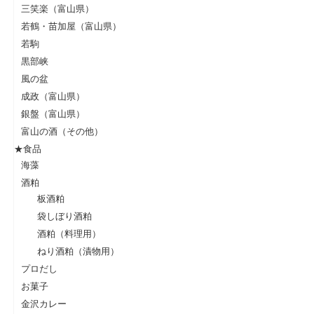
三笑楽（富山県）
若鶴・苗加屋（富山県）
若駒
黒部峡
風の盆
成政（富山県）
銀盤（富山県）
富山の酒（その他）
★食品
海藻
酒粕
板酒粕
袋しぼり酒粕
酒粕（料理用）
ねり酒粕（漬物用）
プロだし
お菓子
金沢カレー