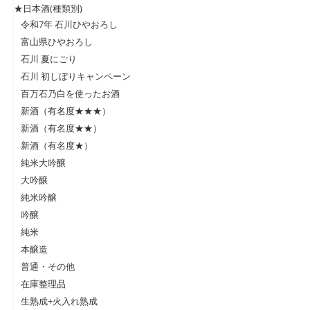
★日本酒(種類別)
令和7年 石川ひやおろし
富山県ひやおろし
石川 夏にごり
石川 初しぼりキャンペーン
百万石乃白を使ったお酒
新酒（有名度★★★）
新酒（有名度★★）
新酒（有名度★）
純米大吟醸
大吟醸
純米吟醸
吟醸
純米
本醸造
普通・その他
在庫整理品
生熟成+火入れ熟成