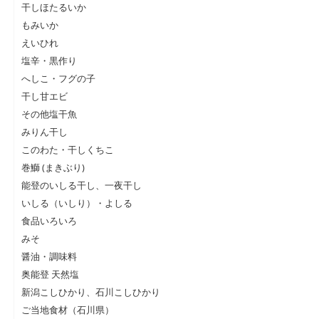
干しほたるいか
もみいか
えいひれ
塩辛・黒作り
へしこ・フグの子
干し甘エビ
その他塩干魚
みりん干し
このわた・干しくちこ
巻鰤 (まきぶり)
能登のいしる干し、一夜干し
いしる（いしり）・よしる
食品いろいろ
みそ
醤油・調味料
奥能登 天然塩
新潟こしひかり、石川こしひかり
ご当地食材（石川県）