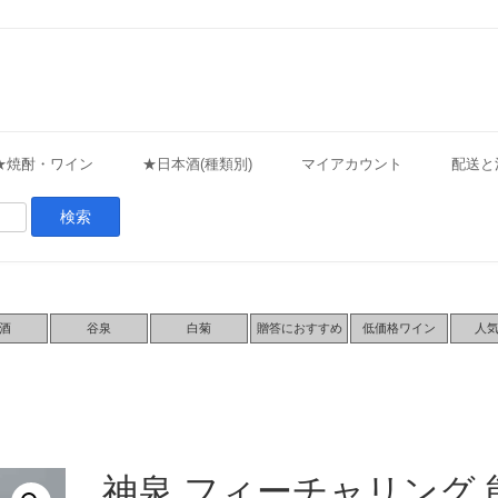
★焼酎・ワイン
★日本酒(種類別)
マイアカウント
配送と
酒
谷泉
白菊
贈答におすすめ
低価格ワイン
人
神泉 フィーチャリング 