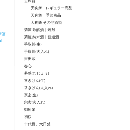
天狗舞
天狗舞 レギュラー商品
天狗舞 季節商品
天狗舞 その他酒類
菊姫 吟醸酒 | 焼酎
新酒
菊姫 純米酒 | 普通酒
l
手取川(生)
手取川(火入れ)
吉田蔵
春心
夢醸(むじょう)
常きげん(生)
常きげん(火入れ)
宗玄(生)
宗玄(火入れ)
御所泉
初桜
十代目、大日盛