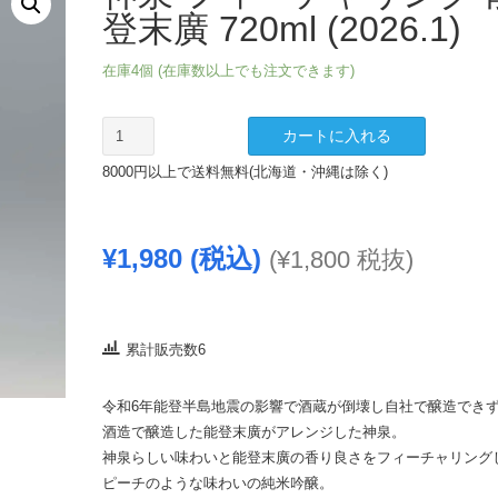
登末廣 720ml (2026.1)
在庫4個 (在庫数以上でも注文できます)
神
カートに入れる
泉
8000円以上で送料無料(北海道・沖縄は除く)
フ
ィ
ー
¥
1,980
(税込)
(
¥
1,800
税抜)
チ
ャ
リ
ン
累計販売数6
グ
能
令和6年能登半島地震の影響で酒蔵が倒壊し自社で醸造でき
登
酒造で醸造した能登末廣がアレンジした神泉。
末
神泉らしい味わいと能登末廣の香り良さをフィーチャリング
廣
ピーチのような味わいの純米吟醸。
720ml