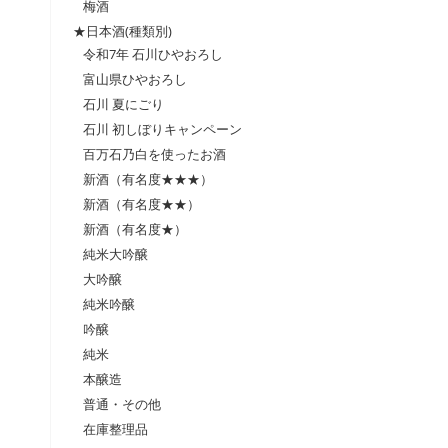
梅酒
★日本酒(種類別)
令和7年 石川ひやおろし
富山県ひやおろし
石川 夏にごり
石川 初しぼりキャンペーン
百万石乃白を使ったお酒
新酒（有名度★★★）
新酒（有名度★★）
新酒（有名度★）
純米大吟醸
大吟醸
純米吟醸
吟醸
純米
本醸造
普通・その他
在庫整理品