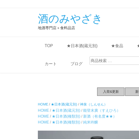
酒のみやざき
地酒専門店＋食料品店
TOP
★日本酒(蔵元別)
★食品
検
索
カート
ブログ
対
象:
入荷&更新
新
HOME
/
★日本酒(蔵元別)
/
神泉（しんせん）
HOME
/
★日本酒(蔵元別)
/
能登末廣（すえひろ）
HOME
/
★日本酒(種類別)
/
新酒（有名度★★）
HOME
/
★日本酒(種類別)
/
純米吟醸