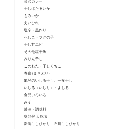
金沢カレー
干しほたるいか
もみいか
えいひれ
塩辛・黒作り
へしこ・フグの子
干し甘エビ
その他塩干魚
みりん干し
このわた・干しくちこ
巻鰤 (まきぶり)
能登のいしる干し、一夜干し
いしる（いしり）・よしる
食品いろいろ
みそ
醤油・調味料
奥能登 天然塩
新潟こしひかり、石川こしひかり