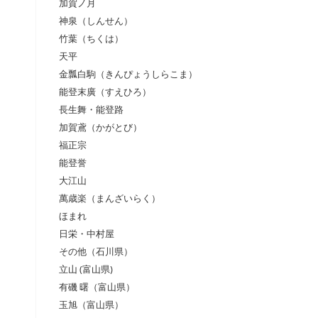
加賀ノ月
神泉（しんせん）
竹葉（ちくは）
天平
金瓢白駒（きんぴょうしらこま）
能登末廣（すえひろ）
長生舞・能登路
加賀鳶（かがとび）
福正宗
能登誉
大江山
萬歳楽（まんざいらく）
ほまれ
日栄・中村屋
その他（石川県）
立山 (富山県)
有磯 曙（富山県）
玉旭（富山県）