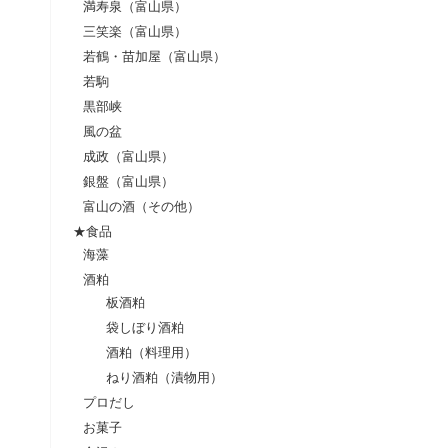
満寿泉（富山県）
三笑楽（富山県）
若鶴・苗加屋（富山県）
若駒
黒部峡
風の盆
成政（富山県）
銀盤（富山県）
富山の酒（その他）
★食品
海藻
酒粕
板酒粕
袋しぼり酒粕
酒粕（料理用）
ねり酒粕（漬物用）
プロだし
お菓子