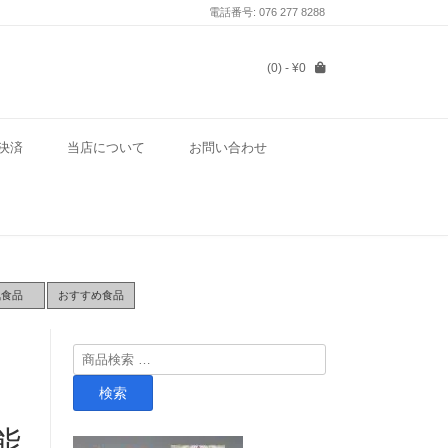
電話番号: 076 277 8288
(0)
- ¥0
決済
当店について
お問い合わせ
気食品
おすすめ食品
検
索
検索
対
象:
能