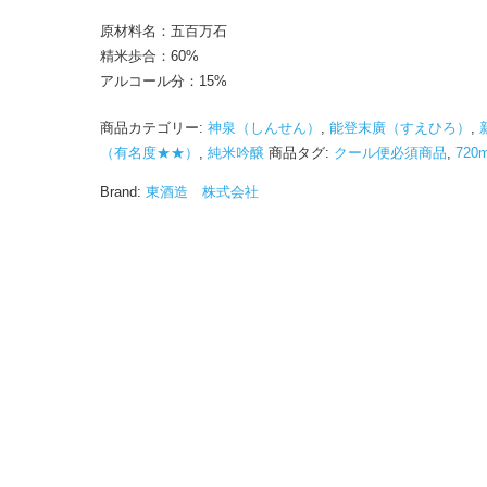
(2026.1)
原材料名：五百万石
個
精米歩合：60%
アルコール分：15%
商品カテゴリー:
神泉（しんせん）
,
能登末廣（すえひろ）
,
（有名度★★）
,
純米吟醸
商品タグ:
クール便必須商品
,
720m
Brand:
東酒造 株式会社