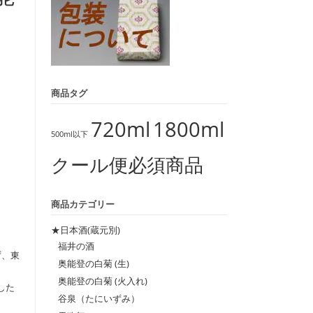
商品タグ
720ml
1800ml
500ml以下
クール便必須商品
商品カテゴリー
★日本酒(蔵元別)
福井の酒
ず、東
奥能登の白菊 (生)
奥能登の白菊 (火入れ)
した
谷泉（たにいずみ）