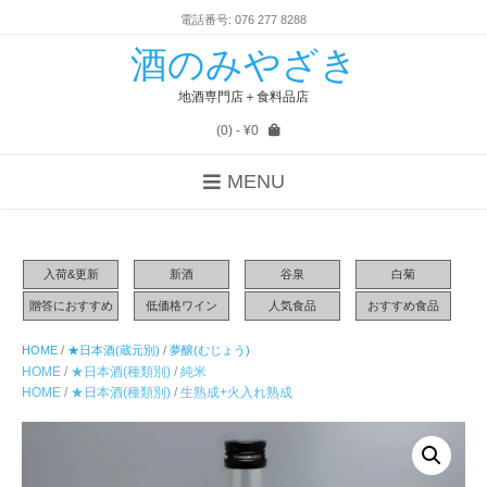
電話番号: 076 277 8288
酒のみやざき
地酒専門店＋食料品店
(0)
- ¥0
MENU
入荷&更新
新酒
谷泉
白菊
贈答におすすめ
低価格ワイン
人気食品
おすすめ食品
HOME
/
★日本酒(蔵元別)
/
夢醸(むじょう)
HOME
/
★日本酒(種類別)
/
純米
HOME
/
★日本酒(種類別)
/
生熟成+火入れ熟成