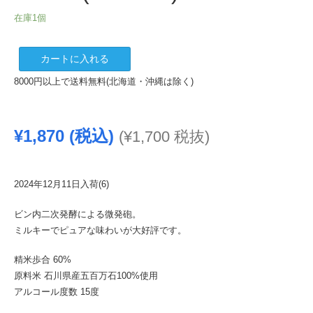
在庫1個
夢
カートに入れる
醸
8000円以上で送料無料(北海道・沖縄は除く)
う
す
に
¥
1,870
(税込)
(
¥
1,700
税抜)
ご
り
純
米
2024年12月11日入荷(6)
生
ビン内二次発酵による微発砲。
酒
ミルキーでピュアな味わいが大好評です。
720ml
(2024.12)
精米歩合 60%
個
原料米 石川県産五百万石100%使用
アルコール度数 15度