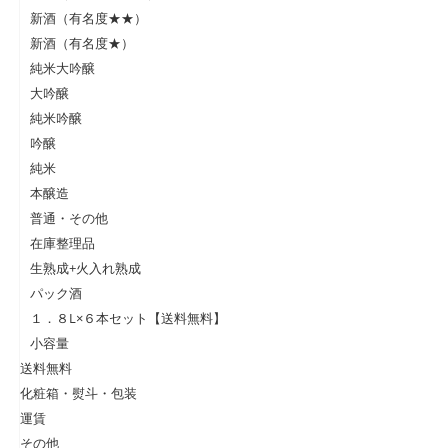
新酒（有名度★★）
新酒（有名度★）
純米大吟醸
大吟醸
純米吟醸
吟醸
純米
本醸造
普通・その他
在庫整理品
生熟成+火入れ熟成
パック酒
１．８L×６本セット【送料無料】
小容量
送料無料
化粧箱・熨斗・包装
運賃
その他