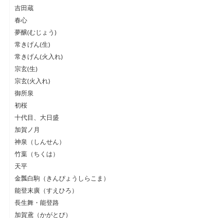
吉田蔵
春心
夢醸(むじょう)
常きげん(生)
常きげん(火入れ)
宗玄(生)
宗玄(火入れ)
御所泉
初桜
十代目、大日盛
加賀ノ月
神泉（しんせん）
竹葉（ちくは）
天平
金瓢白駒（きんぴょうしらこま）
能登末廣（すえひろ）
長生舞・能登路
加賀鳶（かがとび）