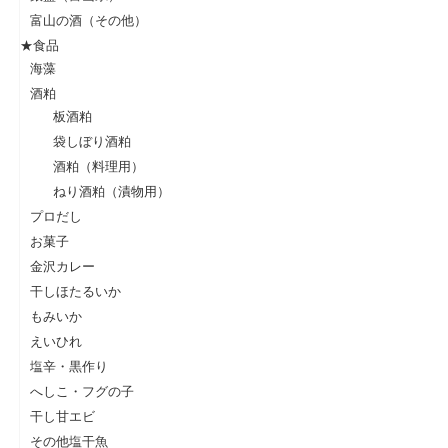
富山の酒（その他）
★食品
海藻
酒粕
板酒粕
袋しぼり酒粕
酒粕（料理用）
ねり酒粕（漬物用）
プロだし
お菓子
金沢カレー
干しほたるいか
もみいか
えいひれ
塩辛・黒作り
へしこ・フグの子
干し甘エビ
その他塩干魚