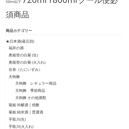
500ml以下
須商品
商品カテゴリー
★日本酒(蔵元別)
福井の酒
奥能登の白菊 (生)
奥能登の白菊 (火入れ)
谷泉（たにいずみ）
天狗舞
天狗舞 レギュラー商品
天狗舞 季節商品
天狗舞 その他酒類
菊姫 吟醸酒 | 焼酎
菊姫 純米酒 | 普通酒
手取川(生)
手取川(火入れ)