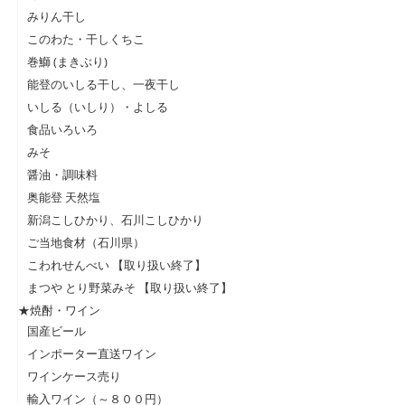
みりん干し
このわた・干しくちこ
巻鰤 (まきぶり)
能登のいしる干し、一夜干し
いしる（いしり）・よしる
食品いろいろ
みそ
醤油・調味料
奥能登 天然塩
新潟こしひかり、石川こしひかり
ご当地食材（石川県）
こわれせんべい 【取り扱い終了】
まつや とり野菜みそ 【取り扱い終了】
★焼酎・ワイン
国産ビール
インポーター直送ワイン
ワインケース売り
輸入ワイン（～８００円）