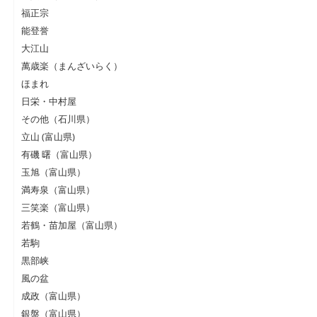
福正宗
能登誉
大江山
萬歳楽（まんざいらく）
ほまれ
日栄・中村屋
その他（石川県）
立山 (富山県)
有磯 曙（富山県）
玉旭（富山県）
満寿泉（富山県）
三笑楽（富山県）
若鶴・苗加屋（富山県）
若駒
黒部峡
風の盆
成政（富山県）
銀盤（富山県）