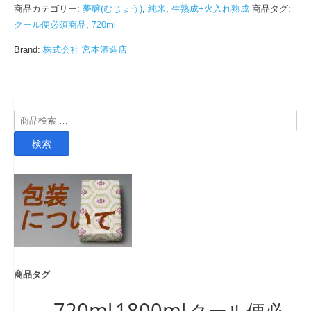
商品カテゴリー:
夢醸(むじょう)
,
純米
,
生熟成+火入れ熟成
商品タグ:
クール便必須商品
,
720ml
Brand:
株式会社 宮本酒造店
検
索
検索
対
象:
商品タグ
720ml
1800ml
クール便必