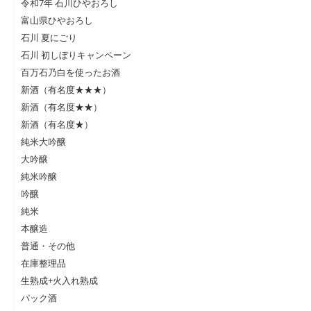
令和7年 石川ひやおろし
富山県ひやおろし
石川 夏にごり
石川 初しぼりキャンペーン
百万石乃白を使ったお酒
新酒（有名度★★★）
新酒（有名度★★）
新酒（有名度★）
純米大吟醸
大吟醸
純米吟醸
吟醸
純米
本醸造
普通・その他
在庫整理品
生熟成+火入れ熟成
パック酒