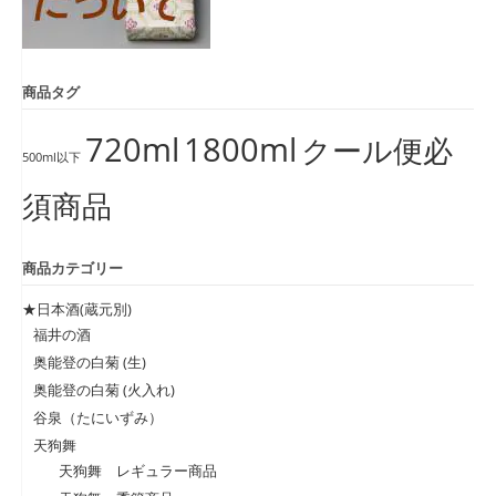
商品タグ
720ml
1800ml
クール便必
500ml以下
須商品
商品カテゴリー
★日本酒(蔵元別)
福井の酒
奥能登の白菊 (生)
奥能登の白菊 (火入れ)
谷泉（たにいずみ）
天狗舞
天狗舞 レギュラー商品