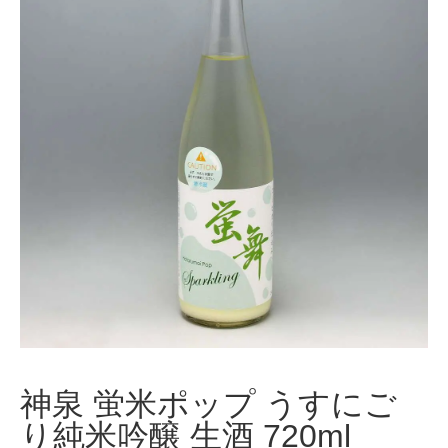
神泉 蛍米ポップ うすにご
り純米吟醸 生酒 720ml