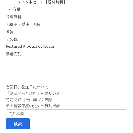
１．８L×６本セット【送料無料】
小容量
送料無料
化粧箱・熨斗・包装
運賃
その他
Featured Product Collection
新着商品
営業日、発送日について
「酒蔵どっと混む」へのリンク
特定商取引法に基づく表記
個人情報保護のための行動指針
検
索
対
象: