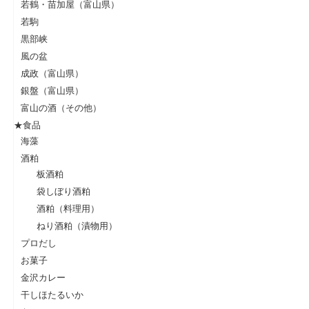
若鶴・苗加屋（富山県）
若駒
黒部峡
風の盆
成政（富山県）
銀盤（富山県）
富山の酒（その他）
★食品
海藻
酒粕
板酒粕
袋しぼり酒粕
酒粕（料理用）
ねり酒粕（漬物用）
プロだし
お菓子
金沢カレー
干しほたるいか