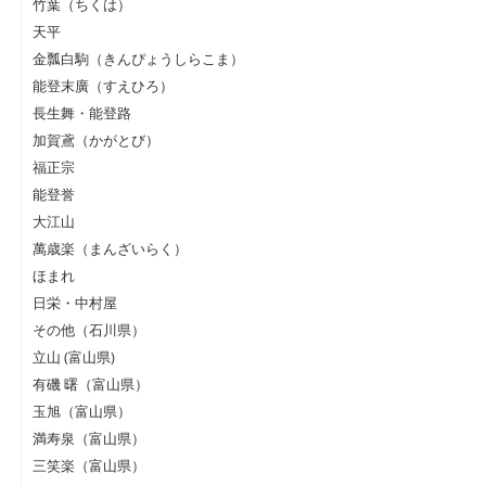
竹葉（ちくは）
天平
金瓢白駒（きんぴょうしらこま）
能登末廣（すえひろ）
長生舞・能登路
加賀鳶（かがとび）
福正宗
能登誉
大江山
萬歳楽（まんざいらく）
ほまれ
日栄・中村屋
その他（石川県）
立山 (富山県)
有磯 曙（富山県）
玉旭（富山県）
満寿泉（富山県）
三笑楽（富山県）