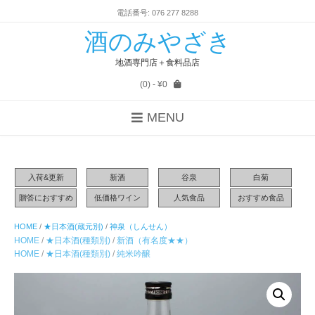
電話番号: 076 277 8288
酒のみやざき
地酒専門店＋食料品店
(0)
- ¥0
MENU
入荷&更新
新酒
谷泉
白菊
贈答におすすめ
低価格ワイン
人気食品
おすすめ食品
HOME
/
★日本酒(蔵元別)
/
神泉（しんせん）
HOME
/
★日本酒(種類別)
/
新酒（有名度★★）
HOME
/
★日本酒(種類別)
/
純米吟醸