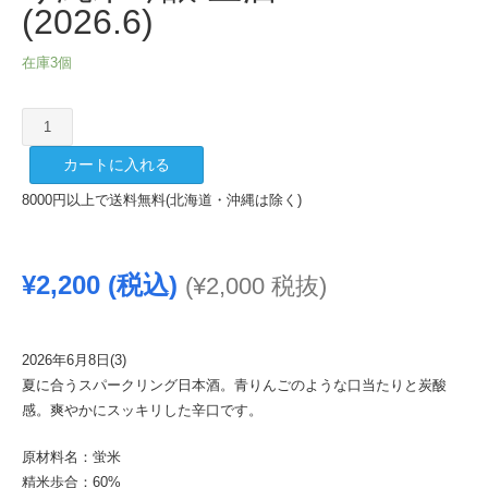
(2026.6)
在庫3個
神
泉
カートに入れる
蛍
米
8000円以上で送料無料(北海道・沖縄は除く)
ポ
ッ
プ
¥
2,200
(税込)
(
¥
2,000
税抜)
う
す
に
2026年6月8日(3)
ご
夏に合うスパークリング日本酒。青りんごのような口当たりと炭酸
り
感。爽やかにスッキリした辛口です。
純
米
原材料名：蛍米
吟
精米歩合：60%