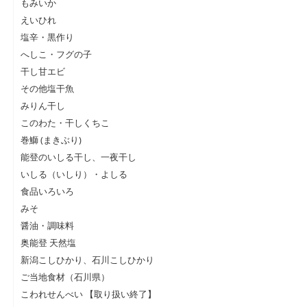
もみいか
えいひれ
塩辛・黒作り
へしこ・フグの子
干し甘エビ
その他塩干魚
みりん干し
このわた・干しくちこ
巻鰤 (まきぶり)
能登のいしる干し、一夜干し
いしる（いしり）・よしる
食品いろいろ
みそ
醤油・調味料
奥能登 天然塩
新潟こしひかり、石川こしひかり
ご当地食材（石川県）
こわれせんべい 【取り扱い終了】