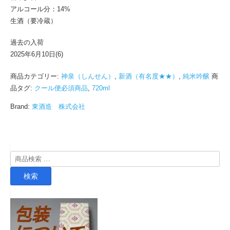
醸
アルコール分：14%
生
生酒（要冷蔵）
酒
720ml
過去の入荷
(2026.6)
2025年6月10日(6)
個
商品カテゴリー:
神泉（しんせん）
,
新酒（有名度★★）
,
純米吟醸
商
品タグ:
クール便必須商品
,
720ml
Brand:
東酒造 株式会社
検
索
検索
対
象: