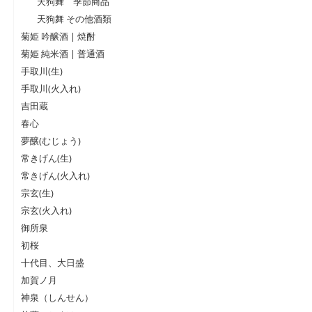
天狗舞 季節商品
天狗舞 その他酒類
菊姫 吟醸酒 | 焼酎
菊姫 純米酒 | 普通酒
手取川(生)
手取川(火入れ)
吉田蔵
春心
夢醸(むじょう)
常きげん(生)
常きげん(火入れ)
宗玄(生)
宗玄(火入れ)
御所泉
初桜
十代目、大日盛
加賀ノ月
神泉（しんせん）