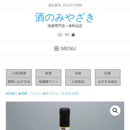
電話番号: 076 277 8288
酒のみやざき
地酒専門店＋食料品店
(0)
- ¥0
MENU
入荷&更新
新酒
谷泉
白菊
贈答におすすめ
低価格ワイン
人気食品
おすすめ食品
HOME
/
★焼酎・ワイン
/
輸入ワイン（１８００円～