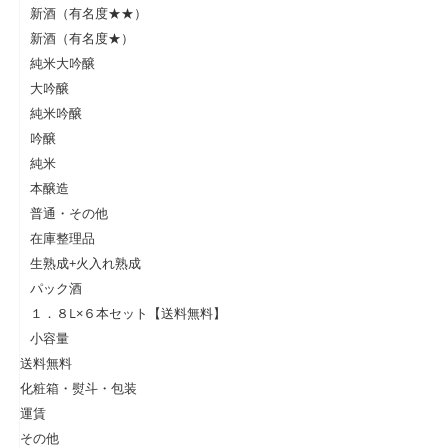
新酒（有名度★★）
新酒（有名度★）
純米大吟醸
大吟醸
純米吟醸
吟醸
純米
本醸造
普通・その他
在庫整理品
生熟成+火入れ熟成
パック酒
１．８L×６本セット【送料無料】
小容量
送料無料
化粧箱・熨斗・包装
運賃
その他