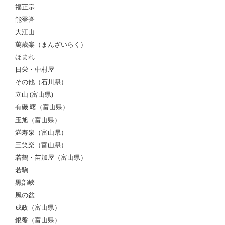
福正宗
能登誉
大江山
萬歳楽（まんざいらく）
ほまれ
日栄・中村屋
その他（石川県）
立山 (富山県)
有磯 曙（富山県）
玉旭（富山県）
満寿泉（富山県）
三笑楽（富山県）
若鶴・苗加屋（富山県）
若駒
黒部峡
風の盆
成政（富山県）
銀盤（富山県）