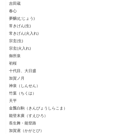
吉田蔵
春心
夢醸(むじょう)
常きげん(生)
常きげん(火入れ)
宗玄(生)
宗玄(火入れ)
御所泉
初桜
十代目、大日盛
加賀ノ月
神泉（しんせん）
竹葉（ちくは）
天平
金瓢白駒（きんぴょうしらこま）
能登末廣（すえひろ）
長生舞・能登路
加賀鳶（かがとび）