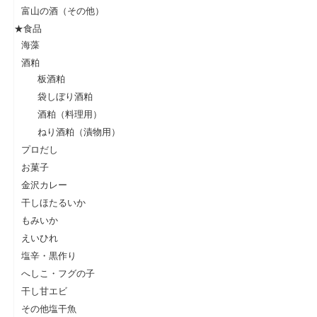
富山の酒（その他）
★食品
海藻
酒粕
板酒粕
袋しぼり酒粕
酒粕（料理用）
ねり酒粕（漬物用）
プロだし
お菓子
金沢カレー
干しほたるいか
もみいか
えいひれ
塩辛・黒作り
へしこ・フグの子
干し甘エビ
その他塩干魚