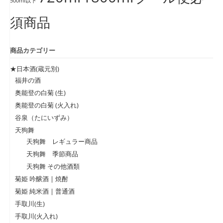
500ml以下
須商品
商品カテゴリー
★日本酒(蔵元別)
福井の酒
奥能登の白菊 (生)
奥能登の白菊 (火入れ)
谷泉（たにいずみ）
天狗舞
天狗舞 レギュラー商品
天狗舞 季節商品
天狗舞 その他酒類
菊姫 吟醸酒 | 焼酎
菊姫 純米酒 | 普通酒
手取川(生)
手取川(火入れ)