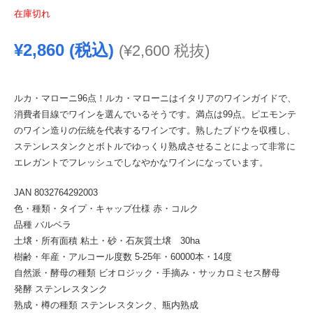
在庫切れ
¥
2,860
(税込)
(
¥
2,600
税抜)
ルカ・マローニ96点！ルカ・マローニはイタリアのワインガイドで、
消費者目線でワインを選んでいるそうです。満点は99点。ピエモンテ
のワイン造りの伝統を代表するワインです。熟したブドウを収穫し、
ステンレスタンクとボトルでゆっくり熟成させることによって非常に
エレガントでフレッシュでしなやかなワインになっています。
JAN 8032764292003
色・種類・タイプ・キャップ仕様 赤・コルク
品種 バルベラ
土壌・所有面積 粘土・砂・石灰質土壌 30ha
樹齢・年産・アルコール度数 5-25年・60000本・14度
自然派・酵母の種類 ビオロジック・手摘み・サッカロミセス酵母
発酵 ステンレスタンク
熟成・樽の種類 ステンレスタンク、瓶内熟成