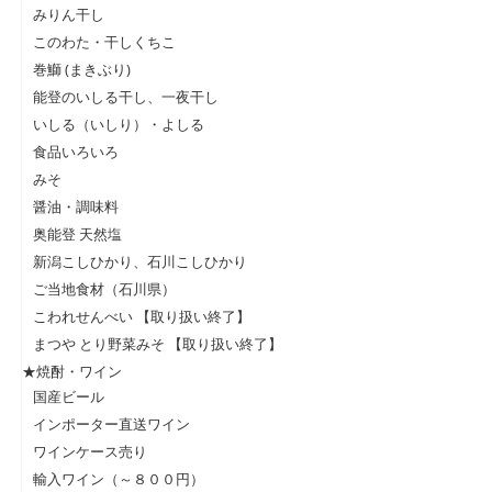
みりん干し
このわた・干しくちこ
巻鰤 (まきぶり)
能登のいしる干し、一夜干し
いしる（いしり）・よしる
食品いろいろ
みそ
醤油・調味料
奥能登 天然塩
新潟こしひかり、石川こしひかり
ご当地食材（石川県）
こわれせんべい 【取り扱い終了】
まつや とり野菜みそ 【取り扱い終了】
★焼酎・ワイン
国産ビール
インポーター直送ワイン
ワインケース売り
輸入ワイン（～８００円）