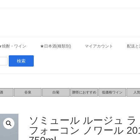
★焼酎・ワイン
★日本酒(種類別)
マイアカウント
配送と
酒
谷泉
白菊
贈答におすすめ
低価格ワイン
人
ソミュール ルージュ ラ
フォーコン ノワール 20