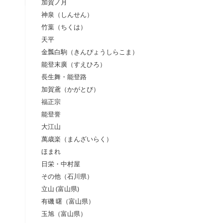
加賀ノ月
神泉（しんせん）
竹葉（ちくは）
天平
金瓢白駒（きんぴょうしらこま）
能登末廣（すえひろ）
長生舞・能登路
加賀鳶（かがとび）
福正宗
能登誉
大江山
萬歳楽（まんざいらく）
ほまれ
日栄・中村屋
その他（石川県）
立山 (富山県)
有磯 曙（富山県）
玉旭（富山県）