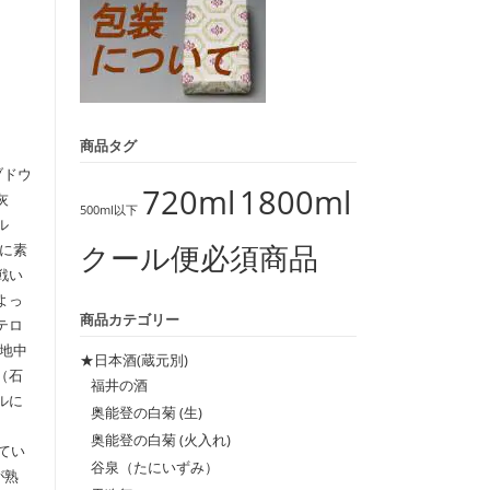
商品タグ
ブドウ
720ml
1800ml
灰
500ml以下
ル
クール便必須商品
に素
戦い
よっ
商品カテゴリー
テロ
地中
★日本酒(蔵元別)
（石
福井の酒
ルに
奥能登の白菊 (生)
。
奥能登の白菊 (火入れ)
てい
谷泉（たにいずみ）
が熟