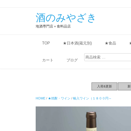
酒のみやざき
地酒専門店＋食料品店
TOP
★日本酒(蔵元別)
★食品
検
索
カート
ブログ
対
象:
入荷&更新
新
HOME
/
★焼酎・ワイン
/
輸入ワイン（１８００円～