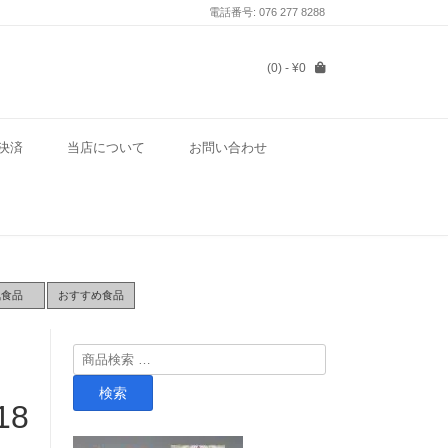
電話番号: 076 277 8288
(0)
- ¥0
決済
当店について
お問い合わせ
気食品
おすすめ食品
検
索
検索
対
18
象: