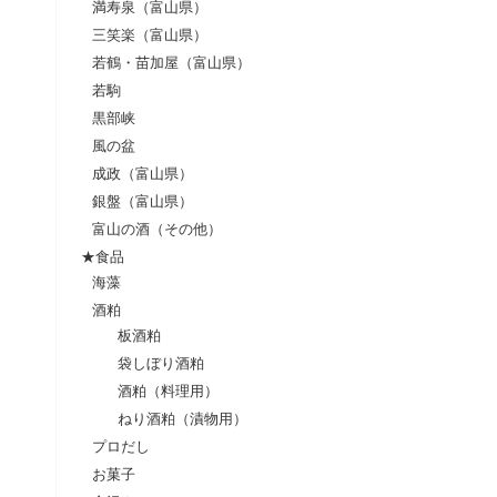
満寿泉（富山県）
三笑楽（富山県）
若鶴・苗加屋（富山県）
若駒
黒部峡
風の盆
成政（富山県）
銀盤（富山県）
富山の酒（その他）
★食品
海藻
酒粕
板酒粕
袋しぼり酒粕
酒粕（料理用）
ねり酒粕（漬物用）
プロだし
お菓子