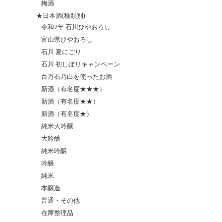
梅酒
★日本酒(種類別)
令和7年 石川ひやおろし
富山県ひやおろし
石川 夏にごり
石川 初しぼりキャンペーン
百万石乃白を使ったお酒
新酒（有名度★★★）
新酒（有名度★★）
新酒（有名度★）
純米大吟醸
大吟醸
純米吟醸
吟醸
純米
本醸造
普通・その他
在庫整理品