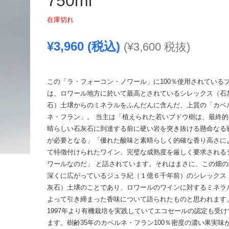
750ml
在庫切れ
¥
3,960
(税込)
(
¥
3,600
税抜)
この「ラ・フォーコン・ノワール」に100％使用されている
は、ロワール地方に於いて最高とされているシレックス（石
石）土壌からのミネラルをふんだんに含んだ、上質の「カベ
ネ・フラン」。 当主は「植えられた若いブドウ樹は、最終的
晴らしい石灰石に到達する前に硬い岩を突き抜ける懸命なる
が必要となる」「優れた酸味と素晴らしく的確な香り高さに
て特徴付けられたワイン、完璧な成熟度を厳しく要求される
ワールなのだ」 と話されています。それはまさに、この畑の
深くに広がっているジュラ紀（１億６千年前）のシレックス
灰石）土壌のことであり、ロワールのワインに対するミネラ
よって引き締まった香味について語られたものと思われます
1997年より有機栽培を実践していてエコセールの認定も受け
ます。樹齢35年のカベルネ・フラン100％密度の濃い果実味