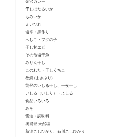
金沢カレー
干しほたるいか
もみいか
えいひれ
塩辛・黒作り
へしこ・フグの子
干し甘エビ
その他塩干魚
みりん干し
このわた・干しくちこ
巻鰤 (まきぶり)
能登のいしる干し、一夜干し
いしる（いしり）・よしる
食品いろいろ
みそ
醤油・調味料
奥能登 天然塩
新潟こしひかり、石川こしひかり