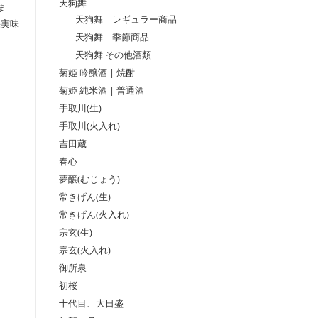
天狗舞
ま
天狗舞 レギュラー商品
果実味
天狗舞 季節商品
天狗舞 その他酒類
菊姫 吟醸酒 | 焼酎
菊姫 純米酒 | 普通酒
手取川(生)
手取川(火入れ)
吉田蔵
春心
夢醸(むじょう)
常きげん(生)
。
常きげん(火入れ)
宗玄(生)
宗玄(火入れ)
御所泉
初桜
十代目、大日盛