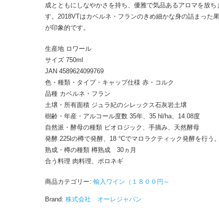
成とともにしなやかさを持ち、優雅で気品あるアロマを放ち
す。2018VTはカベルネ・フランのきめ細かな身の詰まった
が印象的です。
生産地 ロワール
サイズ 750ml
JAN 4589624099769
色・種類・タイプ・キャップ仕様 赤・コルク
品種 カベルネ・フラン
土壌・所有面積 ジュラ紀のシレックス石灰岩土壌
樹齢・年産・アルコール度数 35年、35 hl/ha、14.08度
自然派・酵母の種類 ビオロジック、手摘み、天然酵母
発酵 225lの樽で発酵、18 °Cでマロラクティック発酵を行う
熟成・樽の種類 樽熟成 30ヵ月
合う料理 肉料理、ポロネギ
商品カテゴリー:
輸入ワイン（１８００円～
Brand:
株式会社 オーレジャパン