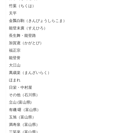
竹葉（ちくは）
天平
金瓢白駒（きんぴょうしらこま）
能登末廣（すえひろ）
長生舞・能登路
加賀鳶（かがとび）
福正宗
能登誉
大江山
萬歳楽（まんざいらく）
ほまれ
日栄・中村屋
その他（石川県）
立山 (富山県)
有磯 曙（富山県）
玉旭（富山県）
満寿泉（富山県）
三笑楽（富山県）