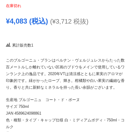
在庫切れ
¥
4,083
(税込)
(
¥
3,712
税抜)
累計販売数1
このブルゴーニュ・ブランはペルナン・ヴェルジュレスからたった数
百メートルしか離れていない区画のブドウをメインで使用しているワ
ンランク上の逸品です。2020年VTは清涼感とともに果実のアロマが
印象的です。緑がかったローブ、輝き。柑橘類や白い果実の繊細な香
り。香りと共に新鮮なミネラルを持った長い余韻がございます。
生産地 ブルゴーニュ コート・ド・ボーヌ
サイズ 750ml
JAN 4589624098861
色・種類・タイプ・キャップ仕様 白・ミディアムボディ・750ml・コ
ルク