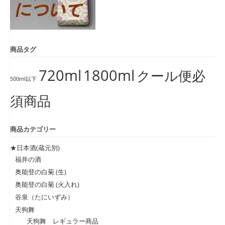
商品タグ
720ml
1800ml
クール便必
500ml以下
須商品
商品カテゴリー
★日本酒(蔵元別)
福井の酒
奥能登の白菊 (生)
奥能登の白菊 (火入れ)
谷泉（たにいずみ）
天狗舞
天狗舞 レギュラー商品