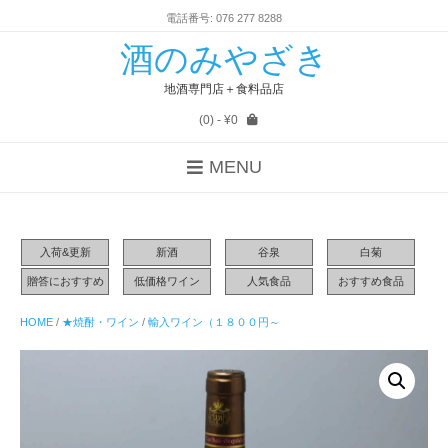
電話番号: 076 277 8288
酒のみやざき
地酒専門店＋食料品店
(0)
- ¥0
MENU
入荷&更新
新酒
谷泉
白菊
贈答におすすめ
低価格ワイン
人気食品
おすすめ食品
HOME
/
★焼酎・ワイン
/
輸入ワイン（１８００円～