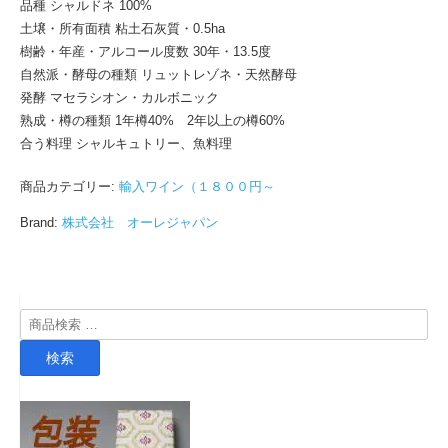
品種 シャルドネ 100%
土壌・所有面積 粘土石灰質・0.5ha
樹齢・年産・アルコール度数 30年・13.5度
自然派・酵母の種類 リュットレゾネ・天然酵母
発酵 マセラシオン・カルボニック
熟成・樽の種類 1年樽40% 2年以上の樽60%
合う料理 シャルキュトリー、魚料理
商品カテゴリー:
輸入ワイン（１８００円～
Brand:
株式会社 オーレジャパン
検
索
検索
対
象: