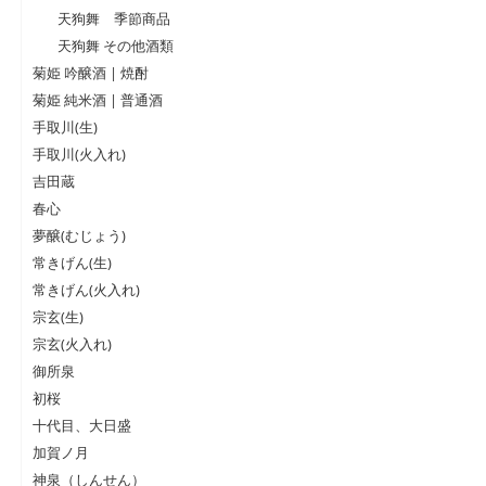
天狗舞 季節商品
天狗舞 その他酒類
菊姫 吟醸酒 | 焼酎
菊姫 純米酒 | 普通酒
手取川(生)
手取川(火入れ)
吉田蔵
春心
夢醸(むじょう)
常きげん(生)
常きげん(火入れ)
宗玄(生)
宗玄(火入れ)
御所泉
初桜
十代目、大日盛
加賀ノ月
神泉（しんせん）