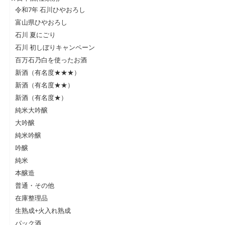
令和7年 石川ひやおろし
富山県ひやおろし
石川 夏にごり
石川 初しぼりキャンペーン
百万石乃白を使ったお酒
新酒（有名度★★★）
新酒（有名度★★）
新酒（有名度★）
純米大吟醸
大吟醸
純米吟醸
吟醸
純米
本醸造
普通・その他
在庫整理品
生熟成+火入れ熟成
パック酒