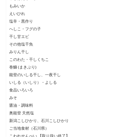
もみいか
えいひれ
塩辛・黒作り
へしこ・フグの子
干し甘エビ
その他塩干魚
みりん干し
このわた・干しくちこ
巻鰤 (まきぶり)
能登のいしる干し、一夜干し
いしる（いしり）・よしる
食品いろいろ
みそ
醤油・調味料
奥能登 天然塩
新潟こしひかり、石川こしひかり
ご当地食材（石川県）
こわれせんべい 【取り扱い終了】