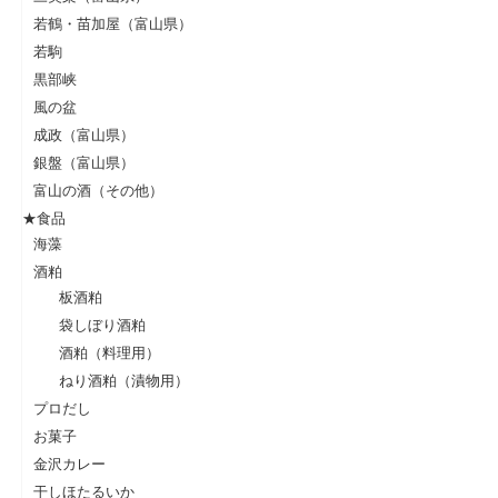
若鶴・苗加屋（富山県）
若駒
黒部峡
風の盆
成政（富山県）
銀盤（富山県）
富山の酒（その他）
★食品
海藻
酒粕
板酒粕
袋しぼり酒粕
酒粕（料理用）
ねり酒粕（漬物用）
プロだし
お菓子
金沢カレー
干しほたるいか