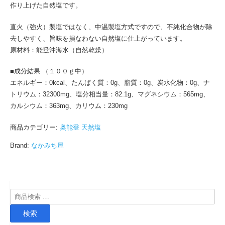
作り上げた自然塩です。
直火（強火）製塩ではなく、中温製塩方式ですので、不純化合物が除
去しやすく、旨味を損なわない自然塩に仕上がっています。
原材料：能登沖海水（自然乾燥）
■成分結果 （１００ｇ中）
エネルギー：0kcal、たんぱく質：0g、脂質：0g、炭水化物：0g、ナ
トリウム：32300mg、塩分相当量：82.1g、マグネシウム：565mg、
カルシウム：363mg、カリウム：230mg
商品カテゴリー:
奥能登 天然塩
Brand:
なかみち屋
検
索
検索
対