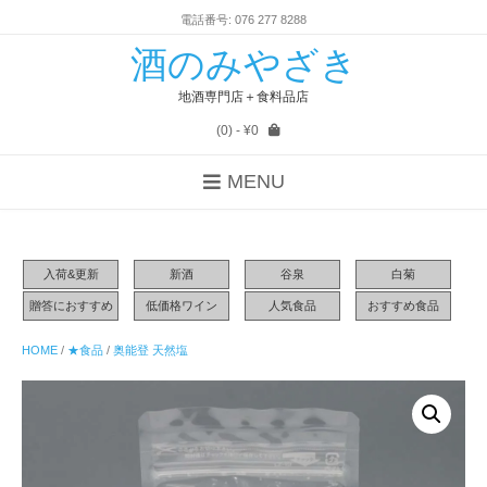
電話番号: 076 277 8288
酒のみやざき
地酒専門店＋食料品店
(0)
- ¥0
MENU
入荷&更新
新酒
谷泉
白菊
贈答におすすめ
低価格ワイン
人気食品
おすすめ食品
HOME
/
★食品
/
奥能登 天然塩