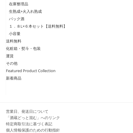
在庫整理品
生熟成+火入れ熟成
パック酒
１．８L×６本セット【送料無料】
小容量
送料無料
化粧箱・熨斗・包装
運賃
その他
Featured Product Collection
新着商品
営業日、発送日について
「酒蔵どっと混む」へのリンク
特定商取引法に基づく表記
個人情報保護のための行動指針