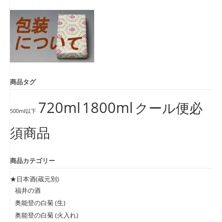
象:
商品タグ
720ml
1800ml
クール便必
500ml以下
須商品
商品カテゴリー
★日本酒(蔵元別)
福井の酒
奥能登の白菊 (生)
奥能登の白菊 (火入れ)