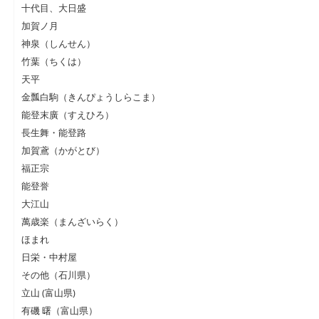
十代目、大日盛
加賀ノ月
神泉（しんせん）
竹葉（ちくは）
天平
金瓢白駒（きんぴょうしらこま）
能登末廣（すえひろ）
長生舞・能登路
加賀鳶（かがとび）
福正宗
能登誉
大江山
萬歳楽（まんざいらく）
ほまれ
日栄・中村屋
その他（石川県）
立山 (富山県)
有磯 曙（富山県）