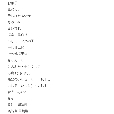
お菓子
金沢カレー
干しほたるいか
もみいか
えいひれ
塩辛・黒作り
へしこ・フグの子
干し甘エビ
その他塩干魚
みりん干し
このわた・干しくちこ
巻鰤 (まきぶり)
能登のいしる干し、一夜干し
いしる（いしり）・よしる
食品いろいろ
みそ
醤油・調味料
奥能登 天然塩