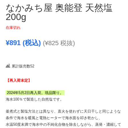
なかみち屋 奥能登 天然塩
200g
在庫切れ
¥
891
(税込)
(
¥
825
税抜)
累計販売数52
【再入荷未定】
2024年5月2日再入荷。現品限り。
海水100％で製造した自然塩です。
釜煮式と製塩方法とは異なり、直火を使わずに天日干しと同じような
条件で海水を暖風と電熱ヒーターで海水面を叩き乾かし、
水温50度未満で海水中の不純化合物を除去しながら、蒸発・濃縮して