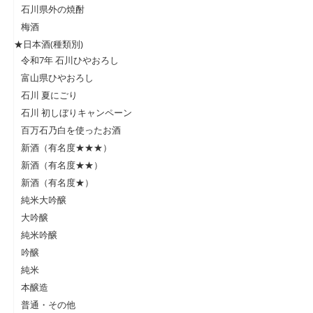
石川県外の焼酎
梅酒
★日本酒(種類別)
令和7年 石川ひやおろし
富山県ひやおろし
石川 夏にごり
石川 初しぼりキャンペーン
百万石乃白を使ったお酒
新酒（有名度★★★）
新酒（有名度★★）
新酒（有名度★）
純米大吟醸
大吟醸
純米吟醸
吟醸
純米
本醸造
普通・その他