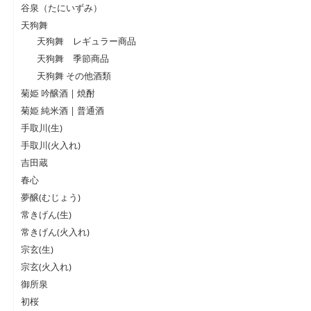
谷泉（たにいずみ）
天狗舞
天狗舞 レギュラー商品
天狗舞 季節商品
天狗舞 その他酒類
菊姫 吟醸酒 | 焼酎
菊姫 純米酒 | 普通酒
手取川(生)
手取川(火入れ)
吉田蔵
春心
夢醸(むじょう)
常きげん(生)
常きげん(火入れ)
宗玄(生)
宗玄(火入れ)
御所泉
初桜