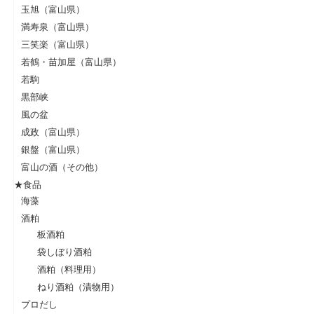
玉旭（富山県）
満寿泉（富山県）
三笑楽（富山県）
若鶴・苗加屋（富山県）
若駒
黒部峡
風の盆
成政（富山県）
銀盤（富山県）
富山の酒（その他）
★食品
海藻
酒粕
板酒粕
袋しぼり酒粕
酒粕（料理用）
ねり酒粕（漬物用）
プロだし