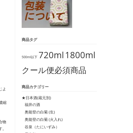
商品タグ
720ml
1800ml
500ml以下
クール便必須商品
商品カテゴリー
じよ
、
★日本酒(蔵元別)
濃縮
福井の酒
奥能登の白菊 (生)
奥能登の白菊 (火入れ)
合物
谷泉（たにいずみ）
す。