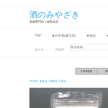
酒のみやざき
地酒専門店＋食料品店
TOP
★日本酒(蔵元別)
★食品
検
索
カート
ブログ
対
象:
入荷&更新
新
HOME
/
★食品
/
奥能登 天然塩