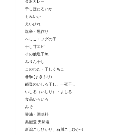
金沢カレー
干しほたるいか
もみいか
えいひれ
塩辛・黒作り
へしこ・フグの子
干し甘エビ
その他塩干魚
みりん干し
このわた・干しくちこ
巻鰤 (まきぶり)
能登のいしる干し、一夜干し
いしる（いしり）・よしる
食品いろいろ
みそ
醤油・調味料
奥能登 天然塩
新潟こしひかり、石川こしひかり