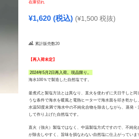
在庫切れ
¥
1,620
(税込)
(
¥
1,500
税抜)
累計販売数20
【再入荷未定】
2024年5月2日再入荷。現品限り。
海水100％で製造した自然塩です。
釜煮式と製塩方法とは異なり、直火を使わずに天日干しと同
うな条件で海水を暖風と電熱ヒーターで海水面を叩き乾かし
水温50度未満で海水中の不純化合物を除去しながら、蒸発・
して作り上げた自然塩です。
直火（強火）製塩ではなく、中温製塩方式ですので、不純化
が除去しやすく、旨味を損なわない自然塩に仕上がっていま