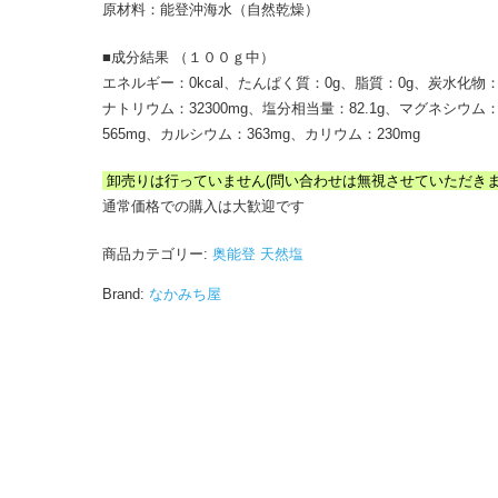
原材料：能登沖海水（自然乾燥）
■成分結果 （１００ｇ中）
エネルギー：0kcal、たんぱく質：0g、脂質：0g、炭水化物：
ナトリウム：32300mg、塩分相当量：82.1g、マグネシウム
565mg、カルシウム：363mg、カリウム：230mg
卸売りは行っていません(問い合わせは無視させていただきま
通常価格での購入は大歓迎です
商品カテゴリー:
奥能登 天然塩
Brand:
なかみち屋