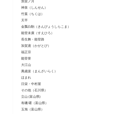
加賀ノ月
神泉（しんせん）
竹葉（ちくは）
天平
金瓢白駒（きんぴょうしらこま）
能登末廣（すえひろ）
長生舞・能登路
加賀鳶（かがとび）
福正宗
能登誉
大江山
萬歳楽（まんざいらく）
ほまれ
日栄・中村屋
その他（石川県）
立山 (富山県)
有磯 曙（富山県）
玉旭（富山県）