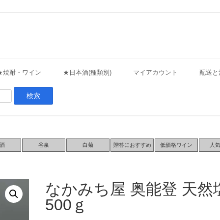
★焼酎・ワイン
★日本酒(種類別)
マイアカウント
配送と
酒
谷泉
白菊
贈答におすすめ
低価格ワイン
人
なかみち屋 奥能登 天然
500ｇ