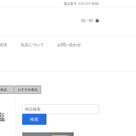
電話番号: 076 277 8288
(0)
- ¥0
決済
当店について
お問い合わせ
気食品
おすすめ食品
検
塩
索
検索
対
象: