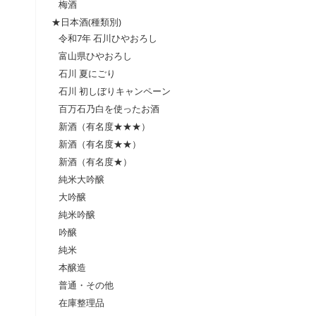
梅酒
★日本酒(種類別)
令和7年 石川ひやおろし
富山県ひやおろし
石川 夏にごり
石川 初しぼりキャンペーン
百万石乃白を使ったお酒
新酒（有名度★★★）
新酒（有名度★★）
新酒（有名度★）
純米大吟醸
大吟醸
純米吟醸
吟醸
純米
本醸造
普通・その他
在庫整理品