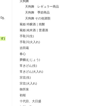
天狗舞
天狗舞 レギュラー商品
天狗舞 季節商品
0g、
天狗舞 その他酒類
：
菊姫 吟醸酒 | 焼酎
菊姫 純米酒 | 普通酒
手取川(生)
す)
手取川(火入れ)
吉田蔵
春心
夢醸(むじょう)
常きげん(生)
常きげん(火入れ)
宗玄(生)
宗玄(火入れ)
御所泉
初桜
十代目、大日盛