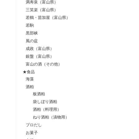
満寿泉（富山県）
三笑楽（富山県）
若鶴・苗加屋（富山県）
若駒
黒部峡
風の盆
成政（富山県）
銀盤（富山県）
富山の酒（その他）
★食品
海藻
酒粕
板酒粕
袋しぼり酒粕
酒粕（料理用）
ねり酒粕（漬物用）
プロだし
お菓子