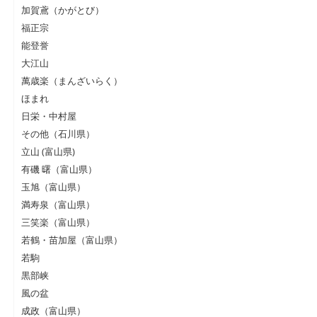
加賀鳶（かがとび）
福正宗
能登誉
大江山
萬歳楽（まんざいらく）
ほまれ
日栄・中村屋
その他（石川県）
立山 (富山県)
有磯 曙（富山県）
玉旭（富山県）
満寿泉（富山県）
三笑楽（富山県）
若鶴・苗加屋（富山県）
若駒
黒部峡
風の盆
成政（富山県）