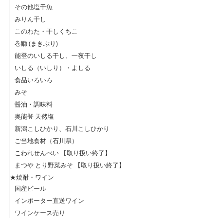
その他塩干魚
みりん干し
このわた・干しくちこ
巻鰤 (まきぶり)
能登のいしる干し、一夜干し
いしる（いしり）・よしる
食品いろいろ
みそ
醤油・調味料
奥能登 天然塩
新潟こしひかり、石川こしひかり
ご当地食材（石川県）
こわれせんべい 【取り扱い終了】
まつや とり野菜みそ 【取り扱い終了】
★焼酎・ワイン
国産ビール
インポーター直送ワイン
ワインケース売り