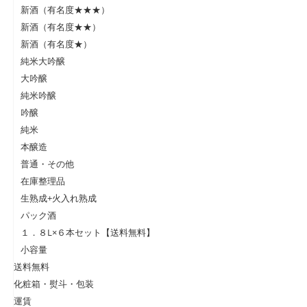
新酒（有名度★★★）
新酒（有名度★★）
新酒（有名度★）
純米大吟醸
大吟醸
純米吟醸
吟醸
純米
本醸造
普通・その他
在庫整理品
生熟成+火入れ熟成
パック酒
１．８L×６本セット【送料無料】
小容量
送料無料
化粧箱・熨斗・包装
運賃