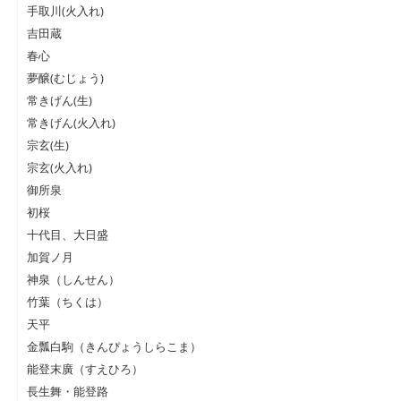
手取川(火入れ)
吉田蔵
春心
夢醸(むじょう)
常きげん(生)
常きげん(火入れ)
宗玄(生)
宗玄(火入れ)
御所泉
初桜
十代目、大日盛
加賀ノ月
神泉（しんせん）
竹葉（ちくは）
天平
金瓢白駒（きんぴょうしらこま）
能登末廣（すえひろ）
長生舞・能登路