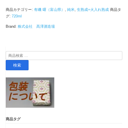
商品カテゴリー:
有磯 曙（富山県）
,
純米
,
生熟成+火入れ熟成
商品タ
グ:
720ml
Brand:
株式会社 髙澤酒造場
検
索
検索
対
象:
商品タグ