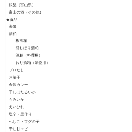
銀盤（富山県）
富山の酒（その他）
★食品
海藻
酒粕
板酒粕
袋しぼり酒粕
酒粕（料理用）
ねり酒粕（漬物用）
プロだし
お菓子
金沢カレー
干しほたるいか
もみいか
えいひれ
塩辛・黒作り
へしこ・フグの子
干し甘エビ