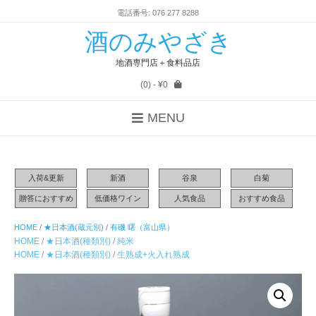
電話番号: 076 277 8288
酒のみやざき
地酒専門店＋食料品店
(0)
- ¥0
MENU
入荷&更新
新酒
谷泉
白菊
贈答におすすめ
低価格ワイン
人気食品
おすすめ食品
HOME
/
★日本酒(蔵元別)
/
有磯 曙（富山県）
HOME
/
★日本酒(種類別)
/
純米
HOME
/
★日本酒(種類別)
/
生熟成+火入れ熟成