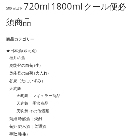
720ml
1800ml
クール便必
500ml以下
須商品
商品カテゴリー
★日本酒(蔵元別)
福井の酒
奥能登の白菊 (生)
奥能登の白菊 (火入れ)
谷泉（たにいずみ）
天狗舞
天狗舞 レギュラー商品
天狗舞 季節商品
天狗舞 その他酒類
菊姫 吟醸酒 | 焼酎
菊姫 純米酒 | 普通酒
手取川(生)