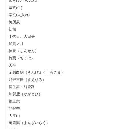
常きげん(火入れ)
宗玄(生)
宗玄(火入れ)
御所泉
初桜
十代目、大日盛
加賀ノ月
神泉（しんせん）
竹葉（ちくは）
天平
金瓢白駒（きんぴょうしらこま）
能登末廣（すえひろ）
長生舞・能登路
加賀鳶（かがとび）
福正宗
能登誉
大江山
萬歳楽（まんざいらく）