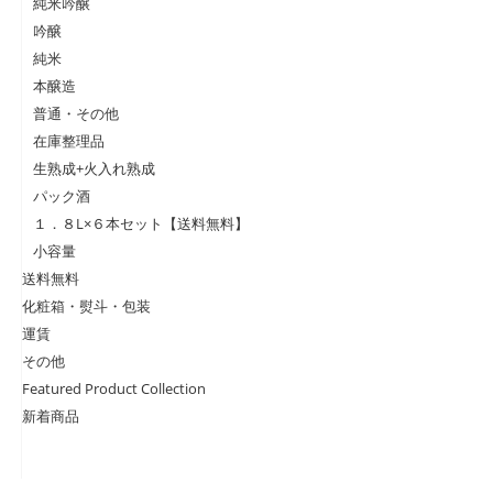
純米吟醸
吟醸
純米
本醸造
普通・その他
在庫整理品
生熟成+火入れ熟成
パック酒
１．８L×６本セット【送料無料】
小容量
送料無料
化粧箱・熨斗・包装
運賃
その他
Featured Product Collection
新着商品