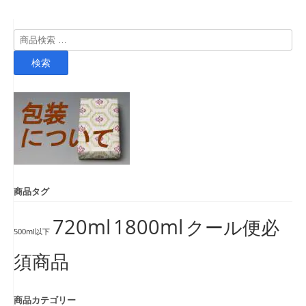
検
索
検索
対
象:
商品タグ
720ml
1800ml
クール便必
500ml以下
須商品
商品カテゴリー