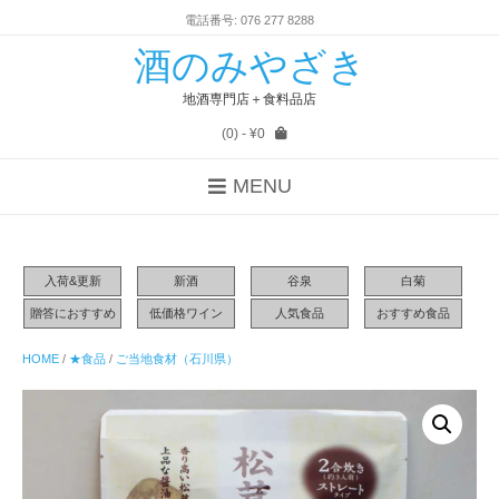
電話番号: 076 277 8288
酒のみやざき
地酒専門店＋食料品店
(0)
- ¥0
MENU
入荷&更新
新酒
谷泉
白菊
贈答におすすめ
低価格ワイン
人気食品
おすすめ食品
HOME
/
★食品
/
ご当地食材（石川県）