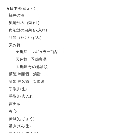
★日本酒(蔵元別)
福井の酒
奥能登の白菊 (生)
奥能登の白菊 (火入れ)
谷泉（たにいずみ）
天狗舞
天狗舞 レギュラー商品
天狗舞 季節商品
天狗舞 その他酒類
菊姫 吟醸酒 | 焼酎
菊姫 純米酒 | 普通酒
手取川(生)
手取川(火入れ)
吉田蔵
春心
夢醸(むじょう)
常きげん(生)