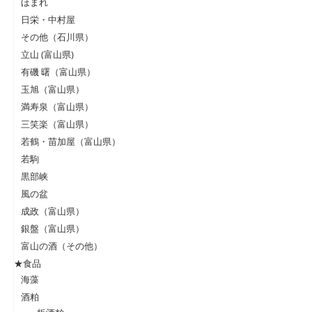
ほまれ
日栄・中村屋
その他（石川県）
立山 (富山県)
有磯 曙（富山県）
玉旭（富山県）
満寿泉（富山県）
三笑楽（富山県）
若鶴・苗加屋（富山県）
若駒
黒部峡
風の盆
成政（富山県）
銀盤（富山県）
富山の酒（その他）
★食品
海藻
酒粕