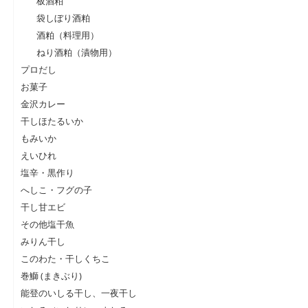
板酒粕
袋しぼり酒粕
酒粕（料理用）
ねり酒粕（漬物用）
プロだし
お菓子
金沢カレー
干しほたるいか
もみいか
えいひれ
塩辛・黒作り
へしこ・フグの子
干し甘エビ
その他塩干魚
みりん干し
このわた・干しくちこ
巻鰤 (まきぶり)
能登のいしる干し、一夜干し