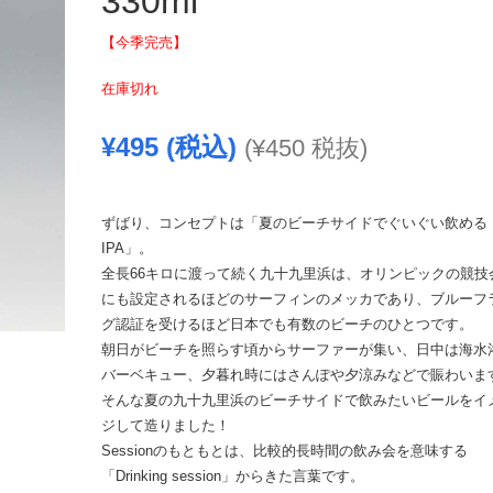
330ml
【今季完売】
在庫切れ
¥
495
(税込)
(
¥
450
税抜)
ずばり、コンセプトは「夏のビーチサイドでぐいぐい飲める
IPA」。
全長66キロに渡って続く九十九里浜は、オリンピックの競技
にも設定されるほどのサーフィンのメッカであり、ブルーフ
グ認証を受けるほど日本でも有数のビーチのひとつです。
朝日がビーチを照らす頃からサーファーが集い、日中は海水
バーベキュー、夕暮れ時にはさんぽや夕涼みなどで賑わいま
そんな夏の九十九里浜のビーチサイドで飲みたいビールをイ
ジして造りました！
Sessionのもともとは、比較的長時間の飲み会を意味する
「Drinking session」からきた言葉です。