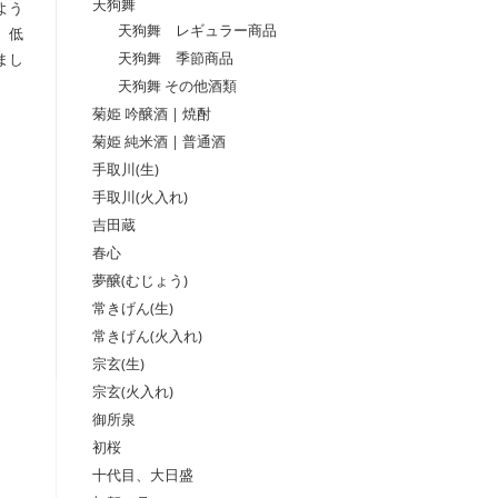
天狗舞
よう
天狗舞 レギュラー商品
、低
天狗舞 季節商品
まし
天狗舞 その他酒類
菊姫 吟醸酒 | 焼酎
菊姫 純米酒 | 普通酒
手取川(生)
手取川(火入れ)
吉田蔵
春心
夢醸(むじょう)
常きげん(生)
常きげん(火入れ)
宗玄(生)
宗玄(火入れ)
御所泉
初桜
十代目、大日盛