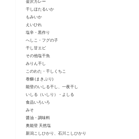
金沢カレー
干しほたるいか
もみいか
えいひれ
塩辛・黒作り
へしこ・フグの子
干し甘エビ
その他塩干魚
みりん干し
このわた・干しくちこ
巻鰤 (まきぶり)
能登のいしる干し、一夜干し
いしる（いしり）・よしる
食品いろいろ
みそ
醤油・調味料
奥能登 天然塩
新潟こしひかり、石川こしひかり