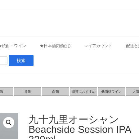
★焼酎・ワイン
★日本酒(種類別)
マイアカウント
配送と
酒
谷泉
白菊
贈答におすすめ
低価格ワイン
人
九十九里オーシャン
Beachside Session IPA