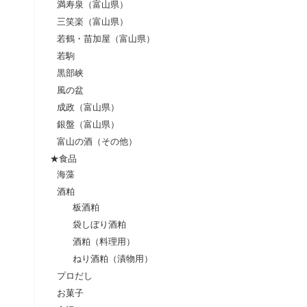
満寿泉（富山県）
三笑楽（富山県）
若鶴・苗加屋（富山県）
若駒
黒部峡
風の盆
成政（富山県）
銀盤（富山県）
富山の酒（その他）
★食品
海藻
酒粕
板酒粕
袋しぼり酒粕
酒粕（料理用）
ねり酒粕（漬物用）
プロだし
お菓子