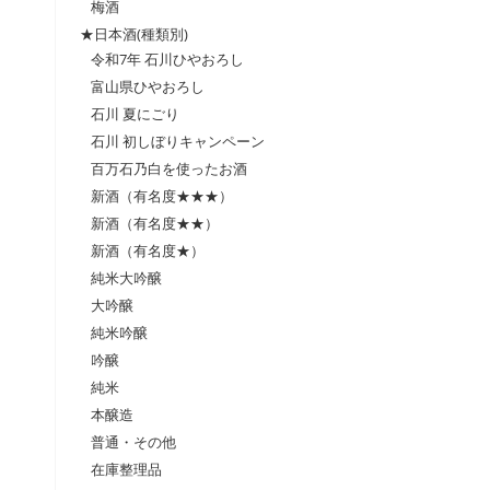
梅酒
★日本酒(種類別)
令和7年 石川ひやおろし
富山県ひやおろし
石川 夏にごり
石川 初しぼりキャンペーン
百万石乃白を使ったお酒
新酒（有名度★★★）
新酒（有名度★★）
新酒（有名度★）
純米大吟醸
大吟醸
純米吟醸
吟醸
純米
本醸造
普通・その他
在庫整理品