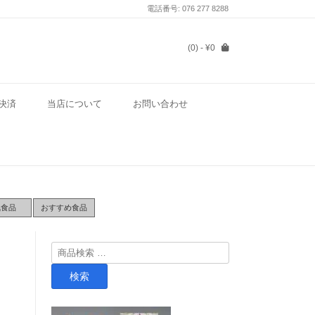
電話番号: 076 277 8288
(0)
- ¥0
決済
当店について
お問い合わせ
気食品
おすすめ食品
検
索
検索
対
象: