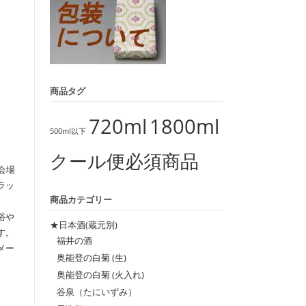
商品タグ
720ml
1800ml
500ml以下
クール便必須商品
会場
ラッ
商品カテゴリー
浴や
★日本酒(蔵元別)
す。
福井の酒
メー
奥能登の白菊 (生)
奥能登の白菊 (火入れ)
谷泉（たにいずみ）