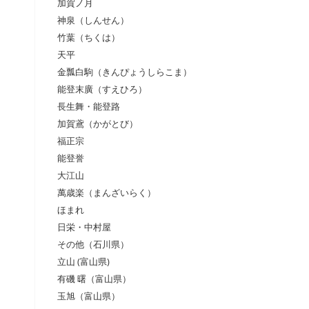
加賀ノ月
神泉（しんせん）
竹葉（ちくは）
天平
金瓢白駒（きんぴょうしらこま）
能登末廣（すえひろ）
長生舞・能登路
加賀鳶（かがとび）
福正宗
能登誉
大江山
萬歳楽（まんざいらく）
ほまれ
日栄・中村屋
その他（石川県）
立山 (富山県)
有磯 曙（富山県）
玉旭（富山県）