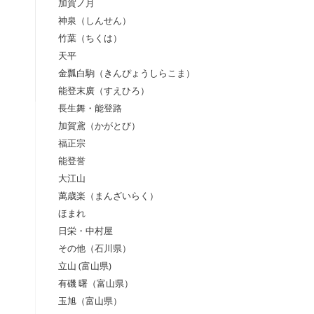
加賀ノ月
神泉（しんせん）
竹葉（ちくは）
天平
金瓢白駒（きんぴょうしらこま）
能登末廣（すえひろ）
長生舞・能登路
加賀鳶（かがとび）
福正宗
能登誉
大江山
萬歳楽（まんざいらく）
ほまれ
日栄・中村屋
その他（石川県）
立山 (富山県)
有磯 曙（富山県）
玉旭（富山県）