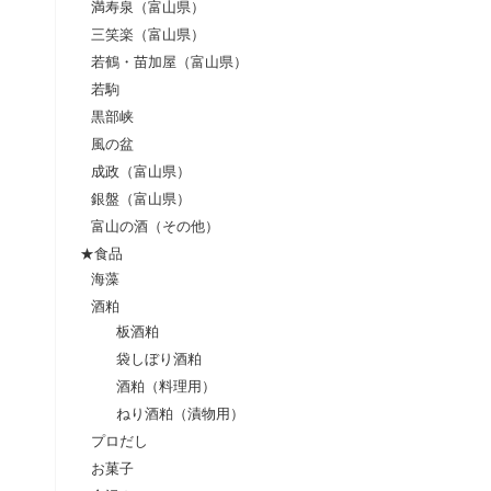
満寿泉（富山県）
三笑楽（富山県）
若鶴・苗加屋（富山県）
若駒
黒部峡
風の盆
成政（富山県）
銀盤（富山県）
富山の酒（その他）
★食品
海藻
酒粕
板酒粕
袋しぼり酒粕
酒粕（料理用）
ねり酒粕（漬物用）
プロだし
お菓子