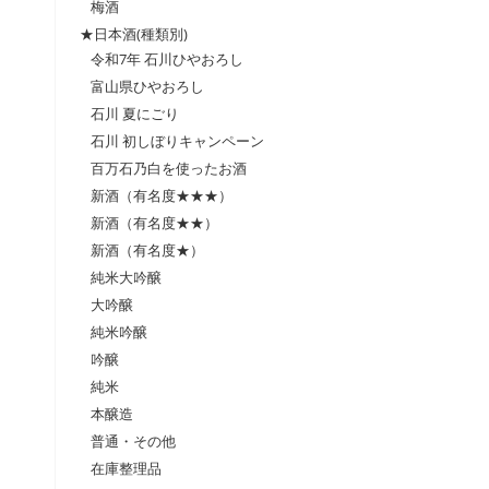
梅酒
★日本酒(種類別)
令和7年 石川ひやおろし
富山県ひやおろし
石川 夏にごり
石川 初しぼりキャンペーン
百万石乃白を使ったお酒
新酒（有名度★★★）
新酒（有名度★★）
新酒（有名度★）
純米大吟醸
大吟醸
純米吟醸
吟醸
純米
本醸造
普通・その他
在庫整理品