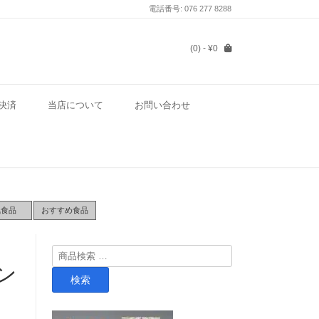
電話番号: 076 277 8288
(0)
- ¥0
決済
当店について
お問い合わせ
気食品
おすすめ食品
検
ン
索
検索
対
象: