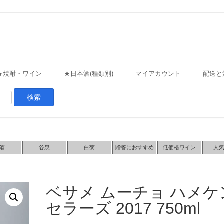
★焼酎・ワイン
★日本酒(種類別)
マイアカウント
配送と
酒
谷泉
白菊
贈答におすすめ
低価格ワイン
人
ベサメ ムーチョ ハメケ
セラーズ 2017 750ml