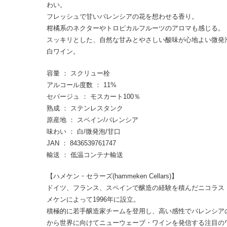
わい。
フレッシュで甘いバレンシアの花を想わせる香り。
柑橘系のネクターやトロピカルフルーツのアロマも感じる。
スッキリとした、自然な甘みとやさしい酸味が心地よい微発
白ワイン。
容量 ： スクリュー栓
アルコール度数 ： 11%
セパージュ ： モスカート100％
熟成 ： ステンレスタンク
原産地 ： スペイン/バレンシア
味わい ： 白/微発泡/甘口
JAN ： 8436539761747
輸送 ： 低温コンテナ輸送
【ハメケン・セラーズ(hammeken Cellars)】
ドイツ、フランス、スペインで醸造の経験を積んだニコラス
メケンによって1996年に設立。
積極的に若手醸造家チームを登用し、高い感性でバレンシア
から世界に向けてニューウェーブ・ワインを発信する注目の