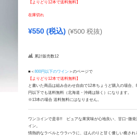
【よりどり12本で送料無料】
在庫切れ
¥
550
(税込)
(
¥
500
税抜)
累計販売数12
■＜
800円以下のワイン
＞のページで
【よりどり12本で送料無料】
と書いた商品は組み合わせ自由で12本ちょうど購入の場合、80
円以下でも送料無料（北海道・沖縄は除く）になります。
※13本の場合 送料無料にはなりません。
ワンコインで是非!! ピュアな果実味が心地良い、甘口･微発
イン。
情熱的なラベルとウラハラに、ほんのりと甘く優しい癒され