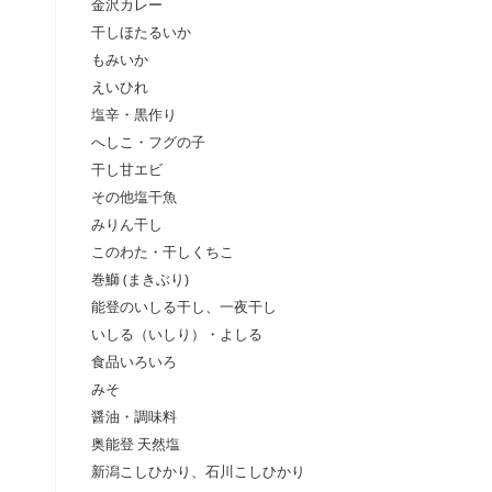
金沢カレー
干しほたるいか
もみいか
えいひれ
塩辛・黒作り
へしこ・フグの子
干し甘エビ
その他塩干魚
みりん干し
このわた・干しくちこ
巻鰤 (まきぶり)
能登のいしる干し、一夜干し
いしる（いしり）・よしる
食品いろいろ
みそ
醤油・調味料
奥能登 天然塩
新潟こしひかり、石川こしひかり