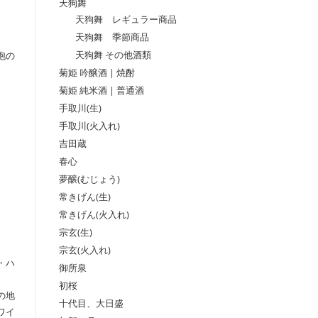
天狗舞
天狗舞 レギュラー商品
天狗舞 季節商品
天狗舞 その他酒類
泡の
菊姫 吟醸酒 | 焼酎
菊姫 純米酒 | 普通酒
手取川(生)
手取川(火入れ)
吉田蔵
春心
夢醸(むじょう)
常きげん(生)
常きげん(火入れ)
宗玄(生)
宗玄(火入れ)
・ハ
御所泉
初桜
の地
十代目、大日盛
ワイ