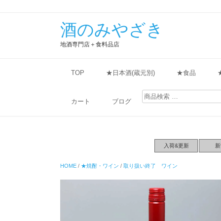
酒のみやざき
地酒専門店＋食料品店
TOP
★日本酒(蔵元別)
★食品
検
索
カート
ブログ
対
象:
入荷&更新
新
HOME
/
★焼酎・ワイン
/
取り扱い終了 ワイン