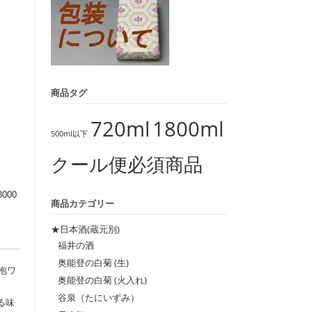
商品タグ
720ml
1800ml
500ml以下
クール便必須商品
00
商品カテゴリー
★日本酒(蔵元別)
福井の酒
奥能登の白菊 (生)
泡ワ
奥能登の白菊 (火入れ)
谷泉（たにいずみ）
る味