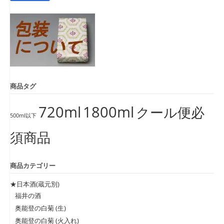
象:
商品タグ
720ml
1800ml
クール便必
500ml以下
須商品
商品カテゴリー
★日本酒(蔵元別)
福井の酒
奥能登の白菊 (生)
奥能登の白菊 (火入れ)