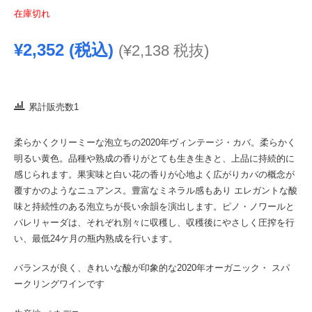
在庫切れ
¥
2,352
(税込)
(
¥
2,138
税抜)
累計販売数1
柔らかくクリーミーな泡立ちの2020年ヴィンテージ・カバ。柔らかく
明るい黄色。品種や熟成の香りがとても生き生きと、上品に持続的に
感じられます。果実味と白い花の香りが心地よく広がりカバの概念が
覆すかのようなニュアンス。豊富なミネラル感もあり エレガントな酸
味と持続性のある泡立ちが長い余韻を演出します。ピノ・ノワールと
パレリャーダは、それぞれ別々に収穫し、収穫後にやさしく圧搾を行
い、最低24ケ月の瓶内熟成を行います。
バランスが良く、きれいな酸が印象的な2020年オーガニック・ スパ
ークリングワインです