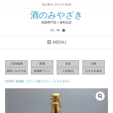
電話番号: 076 277 8288
酒のみやざき
地酒専門店＋食料品店
(0)
- ¥0
MENU
入荷&更新
新酒
谷泉
白菊
贈答におすすめ
低価格ワイン
人気食品
おすすめ食品
HOME
/
★焼酎・ワイン
/
輸入ワイン（１８００円～