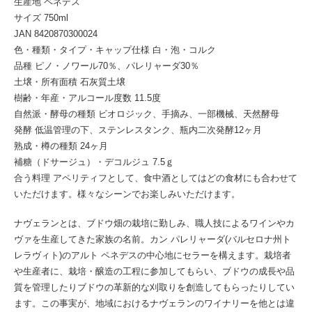
生産地 ペネデス
サイズ 750ml
JAN 8420870300024
色・種類・タイプ・キャップ仕様 白・泡・コルク
品種 ピノ・ノワール70％、パレリャーダ30％
土壌・所有面積 石灰質土壌
樹齢・年産・アルコール度数 11.5度
自然派・酵母の種類 ビオロジック、手摘み、一部機械、天然酵母
発酵 低温管理の下、ステンレスタンク、瓶内二次発酵12ヶ月
熟成・樽の種類 24ヶ月
補糖（ドサージュ）・デコルジュ 7.5ｇ
合う料理 アペリティフとして、食中酒としてはどの食材にも合わせて
いただけます。様々なシーンでお楽しみいただけます。
ナヴェランとは、ブドウ畑の栽培に勤しみ、職人技によるワインやカ
ヴァを生産してきた家族の名前。カン パレリャーダ(バルセロナ州ト
レラヴィト)のアルト ペネデスの中心地にセラーを構えます。栽培者
や生産者に、栽培・醸造の工程に参加してもらい、ブドウの成長や品
質を管理したりブドウの革新的な刈取りを創造してもらったりしてい
ます。この事実が、地域におけるナヴェランのワイナリーを他とは違