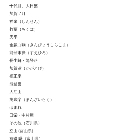
十代目、大日盛
加賀ノ月
神泉（しんせん）
竹葉（ちくは）
天平
金瓢白駒（きんぴょうしらこま）
能登末廣（すえひろ）
長生舞・能登路
加賀鳶（かがとび）
福正宗
能登誉
大江山
萬歳楽（まんざいらく）
ほまれ
日栄・中村屋
その他（石川県）
立山 (富山県)
有磯 曙（富山県）