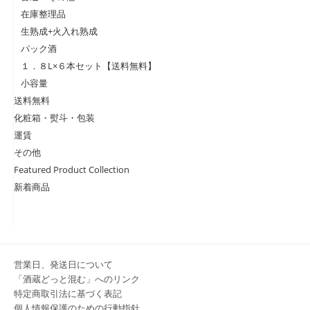
在庫整理品
生熟成+火入れ熟成
パック酒
１．８L×６本セット【送料無料】
小容量
送料無料
化粧箱・熨斗・包装
運賃
その他
Featured Product Collection
新着商品
営業日、発送日について
「酒蔵どっと混む」へのリンク
特定商取引法に基づく表記
個人情報保護のための行動指針