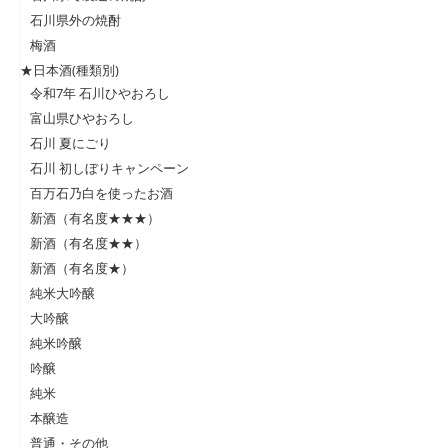
石川県外の焼酎
梅酒
★日本酒(種類別)
令和7年 石川ひやおろし
富山県ひやおろし
石川 夏にごり
石川 初しぼりキャンペーン
百万石乃白を使ったお酒
新酒（有名度★★★）
新酒（有名度★★）
新酒（有名度★）
純米大吟醸
大吟醸
純米吟醸
吟醸
純米
本醸造
普通・その他