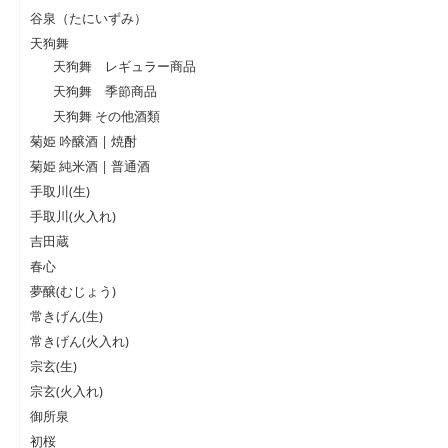
谷泉（たにいずみ）
天狗舞
天狗舞 レギュラー商品
天狗舞 季節商品
天狗舞 その他酒類
菊姫 吟醸酒 | 焼酎
菊姫 純米酒 | 普通酒
手取川(生)
手取川(火入れ)
吉田蔵
春心
夢醸(むじょう)
常きげん(生)
常きげん(火入れ)
宗玄(生)
宗玄(火入れ)
御所泉
初桜