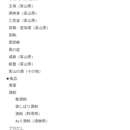
玉旭（富山県）
満寿泉（富山県）
三笑楽（富山県）
若鶴・苗加屋（富山県）
若駒
黒部峡
風の盆
成政（富山県）
銀盤（富山県）
富山の酒（その他）
★食品
海藻
酒粕
板酒粕
袋しぼり酒粕
酒粕（料理用）
ねり酒粕（漬物用）
プロだし