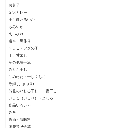
お菓子
金沢カレー
干しほたるいか
もみいか
えいひれ
塩辛・黒作り
へしこ・フグの子
干し甘エビ
その他塩干魚
みりん干し
このわた・干しくちこ
巻鰤 (まきぶり)
能登のいしる干し、一夜干し
いしる（いしり）・よしる
食品いろいろ
みそ
醤油・調味料
奥能登 天然塩