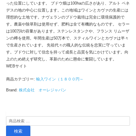
った位置にしています。 ブドウ畑は100haの広さがあり、アルト ペネ
デスの地の中心に位置します。この地域はワインとカヴァの生産には
理想的な土地です。ナヴェランのブドウ栽培は完全に環境保護的で
す。農薬や除草剤は使用せず、肥料は全て有機的なものです。 セラー
は100万ℓの容量があります。ステンレスタンクや、フランス リムーザ
ンの樽を使用。年間生産は50万本で、スティルワインとカヴァは半々
で生産されています。 先祖代々の職人的な伝統を忠実に守っていま
す。ブドウに対して信念を持って成長と品質を気にかけています。向
上のため絶えず研究し、革新のために懸命に奮闘しています。
WEBサイト
商品カテゴリー:
輸入ワイン（１８００円～
Brand:
株式会社 オーレジャパン
検
索
検索
対