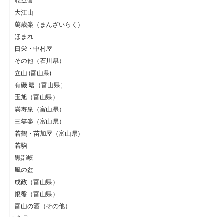
能登誉
大江山
萬歳楽（まんざいらく）
ほまれ
日栄・中村屋
その他（石川県）
立山 (富山県)
有磯 曙（富山県）
玉旭（富山県）
満寿泉（富山県）
三笑楽（富山県）
若鶴・苗加屋（富山県）
若駒
黒部峡
風の盆
成政（富山県）
銀盤（富山県）
富山の酒（その他）