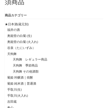
須商品
商品カテゴリー
★日本酒(蔵元別)
福井の酒
奥能登の白菊 (生)
奥能登の白菊 (火入れ)
谷泉（たにいずみ）
天狗舞
天狗舞 レギュラー商品
天狗舞 季節商品
天狗舞 その他酒類
菊姫 吟醸酒 | 焼酎
菊姫 純米酒 | 普通酒
手取川(生)
手取川(火入れ)
吉田蔵
春心