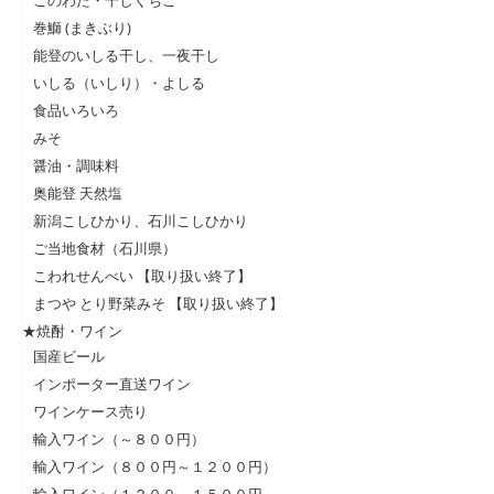
このわた・干しくちこ
巻鰤 (まきぶり)
能登のいしる干し、一夜干し
いしる（いしり）・よしる
食品いろいろ
みそ
醤油・調味料
奥能登 天然塩
新潟こしひかり、石川こしひかり
ご当地食材（石川県）
こわれせんべい 【取り扱い終了】
まつや とり野菜みそ 【取り扱い終了】
★焼酎・ワイン
国産ビール
インポーター直送ワイン
ワインケース売り
輸入ワイン（～８００円）
輸入ワイン（８００円～１２００円）