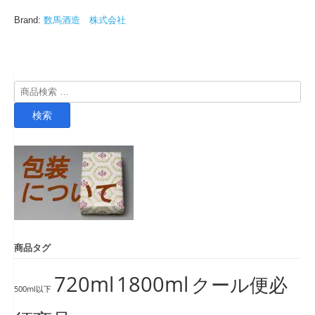
Brand:
数馬酒造 株式会社
検
索
検索
対
象:
商品タグ
720ml
1800ml
クール便必
500ml以下