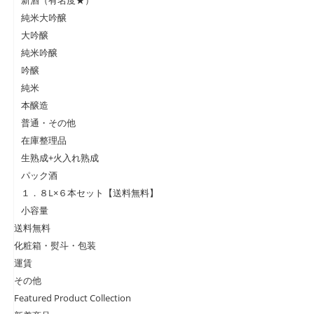
新酒（有名度★）
純米大吟醸
大吟醸
純米吟醸
吟醸
純米
本醸造
普通・その他
在庫整理品
生熟成+火入れ熟成
パック酒
１．８L×６本セット【送料無料】
小容量
送料無料
化粧箱・熨斗・包装
運賃
その他
Featured Product Collection