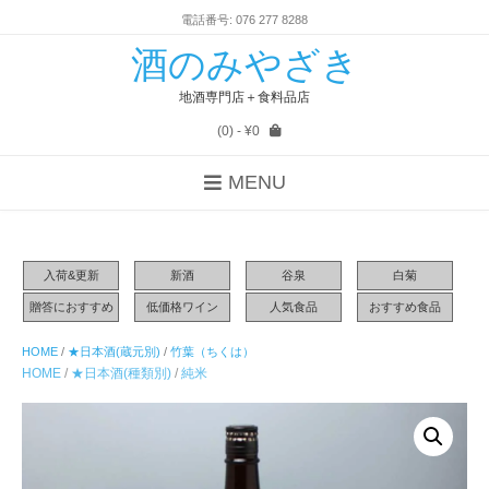
電話番号: 076 277 8288
酒のみやざき
地酒専門店＋食料品店
(0)
- ¥0
MENU
入荷&更新
新酒
谷泉
白菊
贈答におすすめ
低価格ワイン
人気食品
おすすめ食品
HOME
/
★日本酒(蔵元別)
/
竹葉（ちくは）
HOME
/
★日本酒(種類別)
/
純米