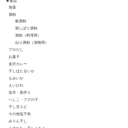
★食品
海藻
酒粕
板酒粕
袋しぼり酒粕
酒粕（料理用）
ねり酒粕（漬物用）
プロだし
お菓子
金沢カレー
干しほたるいか
もみいか
えいひれ
塩辛・黒作り
へしこ・フグの子
干し甘エビ
その他塩干魚
みりん干し