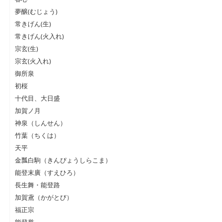
夢醸(むじょう)
常きげん(生)
常きげん(火入れ)
宗玄(生)
宗玄(火入れ)
御所泉
初桜
十代目、大日盛
加賀ノ月
神泉（しんせん）
竹葉（ちくは）
天平
金瓢白駒（きんぴょうしらこま）
能登末廣（すえひろ）
長生舞・能登路
加賀鳶（かがとび）
福正宗