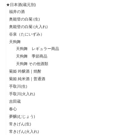
★日本酒(蔵元別)
福井の酒
奥能登の白菊 (生)
奥能登の白菊 (火入れ)
谷泉（たにいずみ）
天狗舞
天狗舞 レギュラー商品
天狗舞 季節商品
天狗舞 その他酒類
菊姫 吟醸酒 | 焼酎
菊姫 純米酒 | 普通酒
手取川(生)
手取川(火入れ)
吉田蔵
春心
夢醸(むじょう)
常きげん(生)
常きげん(火入れ)