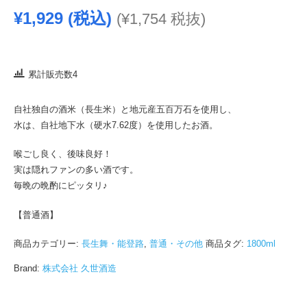
¥
1,929
(税込)
(
¥
1,754
税抜)
累計販売数4
自社独自の酒米（長生米）と地元産五百万石を使用し、
水は、自社地下水（硬水7.62度）を使用したお酒。
喉ごし良く、後味良好！
実は隠れファンの多い酒です。
毎晩の晩酌にピッタリ♪
【普通酒】
商品カテゴリー:
長生舞・能登路
,
普通・その他
商品タグ:
1800ml
Brand:
株式会社 久世酒造