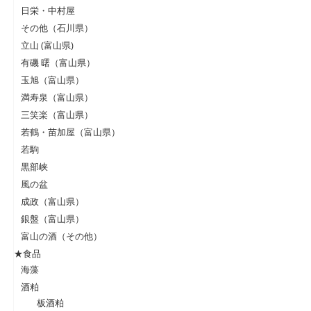
日栄・中村屋
その他（石川県）
立山 (富山県)
有磯 曙（富山県）
玉旭（富山県）
満寿泉（富山県）
三笑楽（富山県）
若鶴・苗加屋（富山県）
若駒
黒部峡
風の盆
成政（富山県）
銀盤（富山県）
富山の酒（その他）
★食品
海藻
酒粕
板酒粕