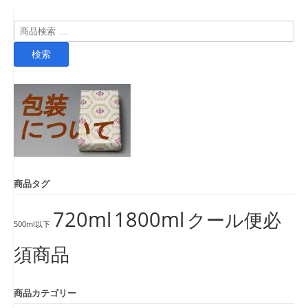
検
索
検索
対
象:
商品タグ
720ml
1800ml
クール便必
500ml以下
須商品
商品カテゴリー