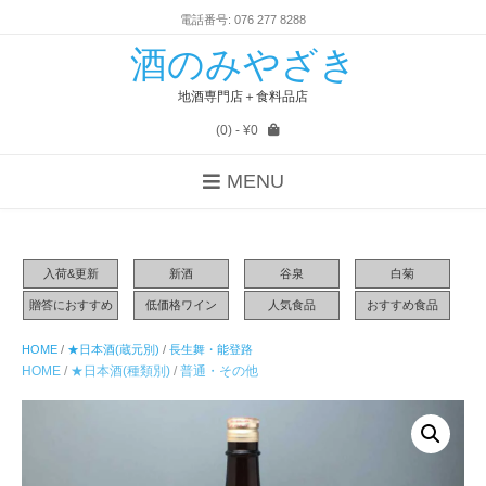
電話番号: 076 277 8288
酒のみやざき
地酒専門店＋食料品店
(0)
- ¥0
MENU
入荷&更新
新酒
谷泉
白菊
贈答におすすめ
低価格ワイン
人気食品
おすすめ食品
HOME
/
★日本酒(蔵元別)
/
長生舞・能登路
HOME
/
★日本酒(種類別)
/
普通・その他