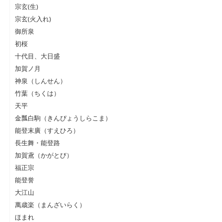
宗玄(生)
宗玄(火入れ)
御所泉
初桜
十代目、大日盛
加賀ノ月
神泉（しんせん）
竹葉（ちくは）
天平
金瓢白駒（きんぴょうしらこま）
能登末廣（すえひろ）
長生舞・能登路
加賀鳶（かがとび）
福正宗
能登誉
大江山
萬歳楽（まんざいらく）
ほまれ