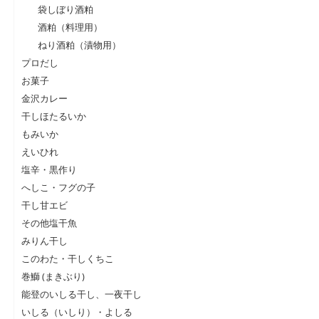
袋しぼり酒粕
酒粕（料理用）
ねり酒粕（漬物用）
プロだし
お菓子
金沢カレー
干しほたるいか
もみいか
えいひれ
塩辛・黒作り
へしこ・フグの子
干し甘エビ
その他塩干魚
みりん干し
このわた・干しくちこ
巻鰤 (まきぶり)
能登のいしる干し、一夜干し
いしる（いしり）・よしる