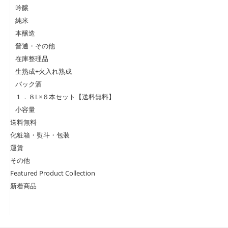
吟醸
純米
本醸造
普通・その他
在庫整理品
生熟成+火入れ熟成
パック酒
１．８L×６本セット【送料無料】
小容量
送料無料
化粧箱・熨斗・包装
運賃
その他
Featured Product Collection
新着商品