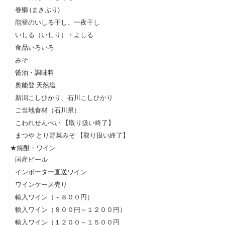
巻鰤 (まきぶり)
能登のいしる干し、一夜干し
いしる（いしり）・よしる
食品いろいろ
みそ
醤油・調味料
奥能登 天然塩
新潟こしひかり、石川こしひかり
ご当地食材（石川県）
こわれせんべい 【取り扱い終了】
まつや とり野菜みそ 【取り扱い終了】
★焼酎・ワイン
国産ビール
インポーター直送ワイン
ワインケース売り
輸入ワイン（～８００円）
輸入ワイン（８００円～１２００円）
輸入ワイン（１２００～１５００円