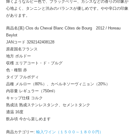
輝くようなルビー色で、ブラックベリー、カシスなどの香りの印象が
心地よく、タンニンと渋みのバランスが優しめです。やや辛口の印象
があります。
商品名(英) Clos du Cheval Blanc Côtes de Bourg 2012 / Horeau
Beylot
JANコード 3292142408128
原産国名フランス
地方 ボルドー
収穫 エリアコート・ド・ブルグ
色・種類 赤
タイプ フルボディ
品種 メルロー（80%）、カベルネソーヴィニョン（20%）
内容量 レギュラー（750ml）
キャップ仕様 コルク
熟成法 熟成ステンレスタンク、セメントタンク
適温 16度
飲み頃 今から楽しめます
商品カテゴリー:
輸入ワイン（１５００～１８００円）