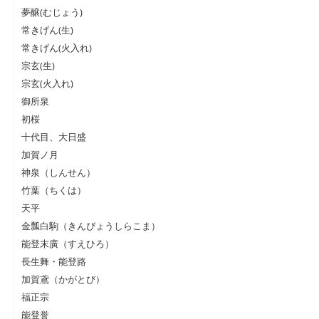
夢醸(むじょう)
常きげん(生)
常きげん(火入れ)
宗玄(生)
宗玄(火入れ)
御所泉
初桜
十代目、大日盛
加賀ノ月
神泉（しんせん）
竹葉（ちくは）
天平
金瓢白駒（きんぴょうしらこま）
能登末廣（すえひろ）
長生舞・能登路
加賀鳶（かがとび）
福正宗
能登誉