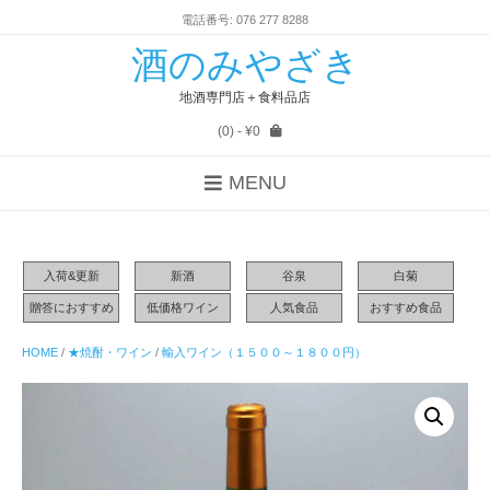
電話番号: 076 277 8288
酒のみやざき
地酒専門店＋食料品店
(0)
- ¥0
MENU
入荷&更新
新酒
谷泉
白菊
贈答におすすめ
低価格ワイン
人気食品
おすすめ食品
HOME
/
★焼酎・ワイン
/
輸入ワイン（１５００～１８００円）