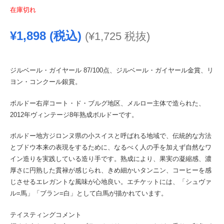
在庫切れ
¥
1,898
(税込)
(
¥
1,725
税抜)
ジルベール・ガイヤール 87/100点、ジルベール・ガイヤール金賞、リ
ヨン・コンクール銀賞。
ボルドー右岸コート・ド・ブルグ地区、メルロー主体で造られた、
2012年ヴィンテージ8年熟成ボルドーです。
ボルドー地方ジロンヌ県の小スイスと呼ばれる地域で、伝統的な方法
とブドウ本来の表現をするために、なるべく人の手を加えず自然なワ
イン造りを実践している造り手です。熟成により、果実の凝縮感、濃
厚さに円熟した貫禄が感じられ、きめ細かいタンニン、コーヒーを感
じさせるエレガントな風味が心地良い。エチケットには、「シュヴァ
ル=馬」「ブラン=白」として白馬が描かれています。
テイスティングコメント