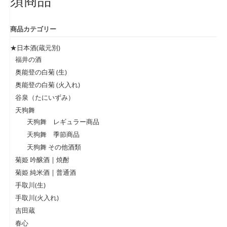
須商品
商品カテゴリー
★日本酒(蔵元別)
福井の酒
奥能登の白菊 (生)
奥能登の白菊 (火入れ)
谷泉（たにいずみ）
天狗舞
天狗舞 レギュラー商品
天狗舞 季節商品
天狗舞 その他酒類
菊姫 吟醸酒 | 焼酎
菊姫 純米酒 | 普通酒
手取川(生)
手取川(火入れ)
吉田蔵
春心