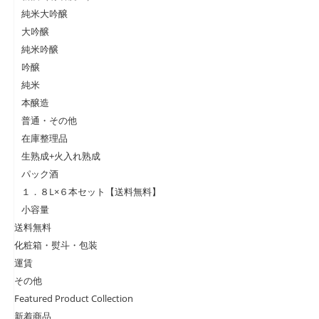
純米大吟醸
大吟醸
純米吟醸
吟醸
純米
本醸造
普通・その他
在庫整理品
生熟成+火入れ熟成
パック酒
１．８L×６本セット【送料無料】
小容量
送料無料
化粧箱・熨斗・包装
運賃
その他
Featured Product Collection
新着商品