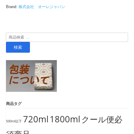
Brand:
株式会社 オーレジャパン
検
索
検索
対
象:
商品タグ
720ml
1800ml
クール便必
500ml以下