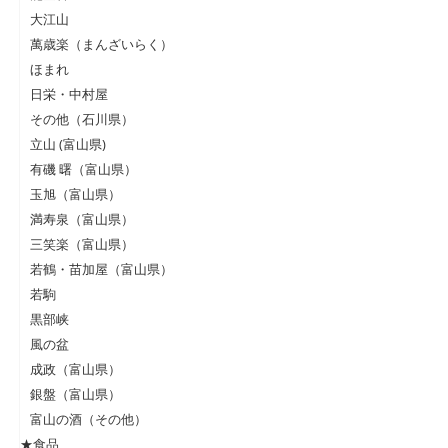
大江山
萬歳楽（まんざいらく）
ほまれ
日栄・中村屋
その他（石川県）
立山 (富山県)
有磯 曙（富山県）
玉旭（富山県）
満寿泉（富山県）
三笑楽（富山県）
若鶴・苗加屋（富山県）
若駒
黒部峡
風の盆
成政（富山県）
銀盤（富山県）
富山の酒（その他）
★食品