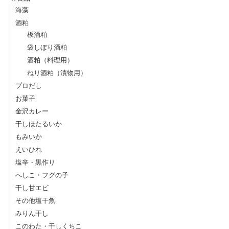
海藻
酒粕
板酒粕
袋しぼり酒粕
酒粕（料理用）
ねり酒粕（漬物用）
プロだし
お菓子
金沢カレー
干しほたるいか
もみいか
えいひれ
塩辛・黒作り
へしこ・フグの子
干し甘エビ
その他塩干魚
みりん干し
このわた・干しくちこ