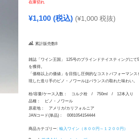
在庫切れ
¥
1,100
(税込)
(
¥
1,000
税抜)
累計販売数8
雑誌「ワイン王国」 125号のブラインドテイスティングにて
を獲得。
「価格以上の価値」を目指し圧倒的なコストパフォーマンス
現した造り手のピノ・ノワールはバランスの取れた味わい。
栓/容量/ケース入数： コルク栓 / 750ml / 12本入り
品種： ピノ・ノワール
原産地： アメリカ/カリフォルニア
JANコード(単品)： 0081054154444
商品カテゴリー:
輸入ワイン（８００円～１２００円）