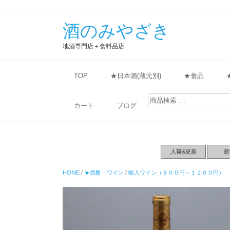
酒のみやざき
地酒専門店＋食料品店
TOP
★日本酒(蔵元別)
★食品
検
索
カート
ブログ
対
象:
入荷&更新
新
HOME
/
★焼酎・ワイン
/
輸入ワイン（８００円～１２００円）