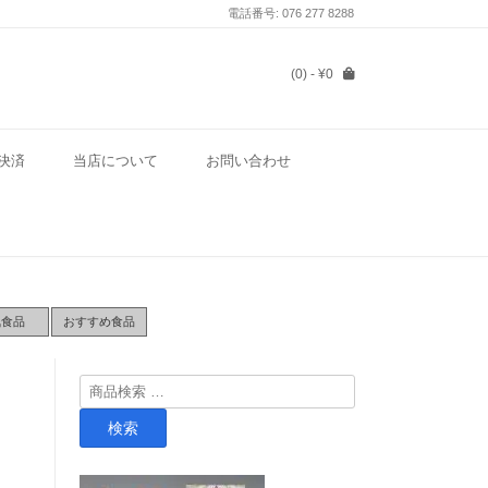
電話番号: 076 277 8288
(0)
- ¥0
決済
当店について
お問い合わせ
気食品
おすすめ食品
検
索
検索
対
象: