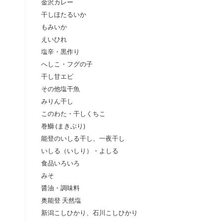
金沢カレー
干しほたるいか
もみいか
えいひれ
塩辛・黒作り
へしこ・フグの子
干し甘エビ
その他塩干魚
みりん干し
このわた・干しくちこ
巻鰤 (まきぶり)
能登のいしる干し、一夜干し
いしる（いしり）・よしる
食品いろいろ
みそ
醤油・調味料
奥能登 天然塩
新潟こしひかり、石川こしひかり