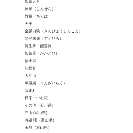
加賀ノ月
神泉（しんせん）
竹葉（ちくは）
天平
金瓢白駒（きんぴょうしらこま）
能登末廣（すえひろ）
長生舞・能登路
加賀鳶（かがとび）
福正宗
能登誉
大江山
萬歳楽（まんざいらく）
ほまれ
日栄・中村屋
その他（石川県）
立山 (富山県)
有磯 曙（富山県）
玉旭（富山県）