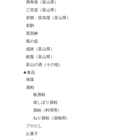
満寿泉（富山県）
三笑楽（富山県）
若鶴・苗加屋（富山県）
若駒
黒部峡
風の盆
成政（富山県）
銀盤（富山県）
富山の酒（その他）
★食品
海藻
酒粕
板酒粕
袋しぼり酒粕
酒粕（料理用）
ねり酒粕（漬物用）
プロだし
お菓子