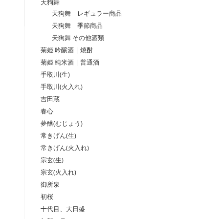
天狗舞
天狗舞 レギュラー商品
天狗舞 季節商品
天狗舞 その他酒類
菊姫 吟醸酒 | 焼酎
菊姫 純米酒 | 普通酒
手取川(生)
手取川(火入れ)
吉田蔵
春心
夢醸(むじょう)
常きげん(生)
常きげん(火入れ)
宗玄(生)
宗玄(火入れ)
御所泉
初桜
十代目、大日盛