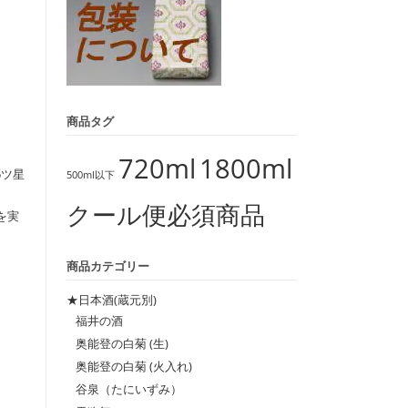
商品タグ
720ml
1800ml
5ツ星
500ml以下
クール便必須商品
を実
商品カテゴリー
★日本酒(蔵元別)
福井の酒
奥能登の白菊 (生)
奥能登の白菊 (火入れ)
谷泉（たにいずみ）