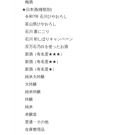
梅酒
★日本酒(種類別)
令和7年 石川ひやおろし
富山県ひやおろし
石川 夏にごり
石川 初しぼりキャンペーン
百万石乃白を使ったお酒
新酒（有名度★★★）
新酒（有名度★★）
新酒（有名度★）
純米大吟醸
大吟醸
純米吟醸
吟醸
純米
本醸造
普通・その他
在庫整理品