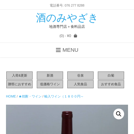
電話番号: 076 277 8288
酒のみやざき
地酒専門店＋食料品店
(0)
- ¥0
MENU
入荷&更新
新酒
谷泉
白菊
贈答におすすめ
低価格ワイン
人気食品
おすすめ食品
HOME
/
★焼酎・ワイン
/
輸入ワイン（１８００円～