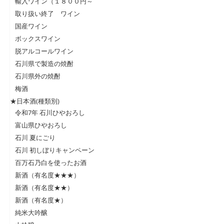
輸入ワイン（１８００円～
取り扱い終了 ワイン
国産ワイン
ボックスワイン
脱アルコールワイン
石川県で製造の焼酎
石川県外の焼酎
梅酒
★日本酒(種類別)
令和7年 石川ひやおろし
富山県ひやおろし
石川 夏にごり
石川 初しぼりキャンペーン
百万石乃白を使ったお酒
新酒（有名度★★★）
新酒（有名度★★）
新酒（有名度★）
純米大吟醸