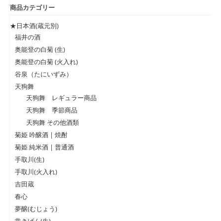
商品カテゴリー
★日本酒(蔵元別)
福井の酒
奥能登の白菊 (生)
奥能登の白菊 (火入れ)
谷泉（たにいずみ）
天狗舞
天狗舞 レギュラー商品
天狗舞 季節商品
天狗舞 その他酒類
菊姫 吟醸酒 | 焼酎
菊姫 純米酒 | 普通酒
手取川(生)
手取川(火入れ)
吉田蔵
春心
夢醸(むじょう)