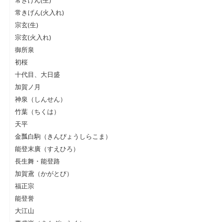
常きげん(生)
常きげん(火入れ)
宗玄(生)
宗玄(火入れ)
御所泉
初桜
十代目、大日盛
加賀ノ月
神泉（しんせん）
竹葉（ちくは）
天平
金瓢白駒（きんぴょうしらこま）
能登末廣（すえひろ）
長生舞・能登路
加賀鳶（かがとび）
福正宗
能登誉
大江山