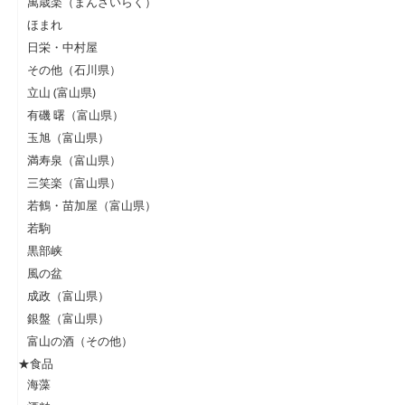
萬歳楽（まんざいらく）
ほまれ
日栄・中村屋
その他（石川県）
立山 (富山県)
有磯 曙（富山県）
玉旭（富山県）
満寿泉（富山県）
三笑楽（富山県）
若鶴・苗加屋（富山県）
若駒
黒部峡
風の盆
成政（富山県）
銀盤（富山県）
富山の酒（その他）
★食品
海藻