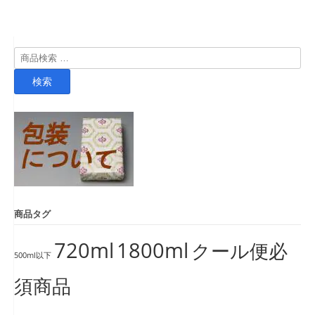
検
索
検索
対
象:
商品タグ
720ml
1800ml
クール便必
500ml以下
須商品