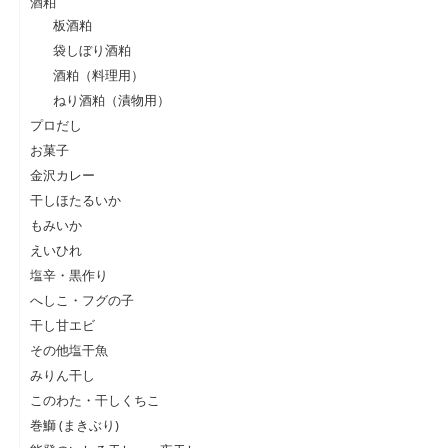
酒粕
板酒粕
袋しぼり酒粕
酒粕（料理用）
ねり酒粕（漬物用）
プロだし
お菓子
金沢カレー
干しほたるいか
もみいか
えいひれ
塩辛・黒作り
へしこ・フグの子
干し甘エビ
その他塩干魚
みりん干し
このわた・干しくちこ
巻鰤 (まきぶり)