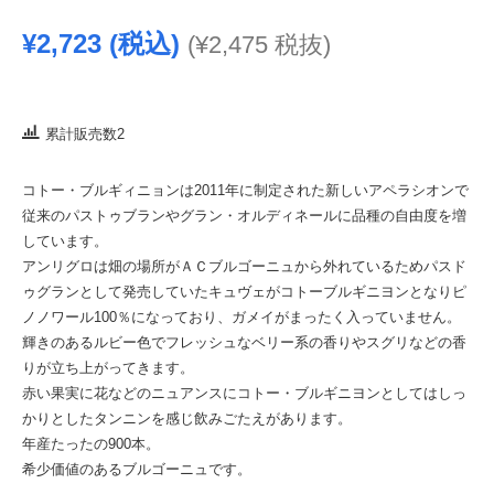
¥
2,723
(税込)
(
¥
2,475
税抜)
累計販売数2
コトー・ブルギィニョンは2011年に制定された新しいアペラシオンで
従来のパストゥブランやグラン・オルディネールに品種の自由度を増
しています。
アンリグロは畑の場所がＡＣブルゴーニュから外れているためパスド
ゥグランとして発売していたキュヴェがコトーブルギニヨンとなりピ
ノノワール100％になっており、ガメイがまったく入っていません。
輝きのあるルビー色でフレッシュなベリー系の香りやスグリなどの香
りが立ち上がってきます。
赤い果実に花などのニュアンスにコトー・ブルギニヨンとしてはしっ
かりとしたタンニンを感じ飲みごたえがあります。
年産たったの900本。
希少価値のあるブルゴーニュです。