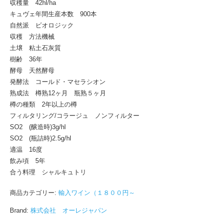
収穫量 42hl/ha
キュヴェ年間生産本数 900本
自然派 ビオロジック
収穫 方法機械
土壌 粘土石灰質
樹齢 36年
酵母 天然酵母
発酵法 コールド・マセラシオン
熟成法 樽熟12ヶ月 瓶熟５ヶ月
樽の種類 2年以上の樽
フィルタリング/コラージュ ノンフィルター
SO2 (醸造時)3g/hl
SO2 (瓶詰時)2.5g/hl
適温 16度
飲み頃 5年
合う料理 シャルキュトリ
商品カテゴリー:
輸入ワイン（１８００円～
Brand:
株式会社 オーレジャパン