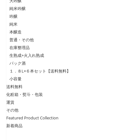
大吟醸
純米吟醸
吟醸
純米
本醸造
普通・その他
在庫整理品
生熟成+火入れ熟成
パック酒
１．８L×６本セット【送料無料】
小容量
送料無料
化粧箱・熨斗・包装
運賃
その他
Featured Product Collection
新着商品