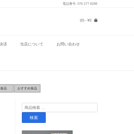
電話番号: 076 277 8288
(0)
- ¥0
決済
当店について
お問い合わせ
気食品
おすすめ食品
検
索
検索
対
象: