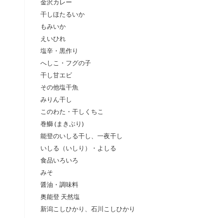
金沢カレー
干しほたるいか
もみいか
えいひれ
塩辛・黒作り
へしこ・フグの子
干し甘エビ
その他塩干魚
みりん干し
このわた・干しくちこ
巻鰤 (まきぶり)
能登のいしる干し、一夜干し
いしる（いしり）・よしる
食品いろいろ
みそ
醤油・調味料
奥能登 天然塩
新潟こしひかり、石川こしひかり