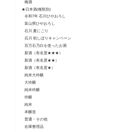
梅酒
★日本酒(種類別)
令和7年 石川ひやおろし
富山県ひやおろし
石川 夏にごり
石川 初しぼりキャンペーン
百万石乃白を使ったお酒
新酒（有名度★★★）
新酒（有名度★★）
新酒（有名度★）
純米大吟醸
大吟醸
純米吟醸
吟醸
純米
本醸造
普通・その他
在庫整理品