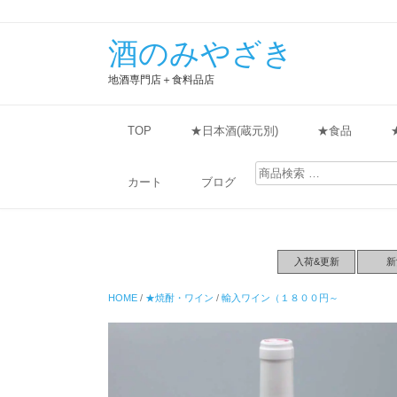
酒のみやざき
地酒専門店＋食料品店
TOP
★日本酒(蔵元別)
★食品
検
索
カート
ブログ
対
象:
入荷&更新
新
HOME
/
★焼酎・ワイン
/
輸入ワイン（１８００円～