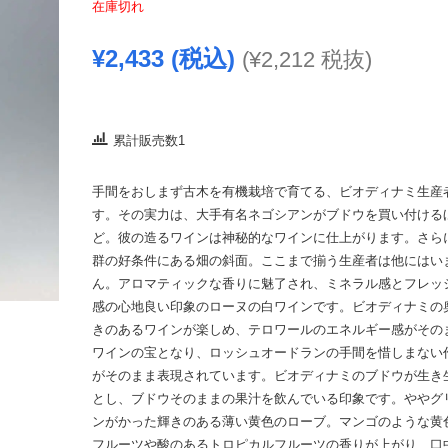
在庫切れ
¥
2,433
(税込)
(
¥
2,212
税抜)
累計販売数1
手間をおしまず古木を有機栽培で育てる、ビオディナミ生産
す。その実力は、大手有名ネゴシアンがブドウを買い付ける
ど。彼の造るワインは神秘的なワインに仕上がります。さら
群の好条件にある畑の斜面。ここまで揃う生産者は他にはい
ん。アロマティックな香りに魅了され、ミネラル感とフレッ
感の心地良い印象のローヌの白ワインです。ビオディナミの
きのあるワインが楽しめ、テロワールのエネルギー感がその
ワインの宝となり、ロッシュオードランの手間を惜しまない
がそのまま表現されています。ビオディナミのブドウが生き
とし、ブドウそのままの果汁を飲んでいる印象です。ややグ
ンがかった輝きのある薄い黄色のローブ。マンゴのような黄
フルーツや酸のあるトロピカルフルーツの香りが上がり、口