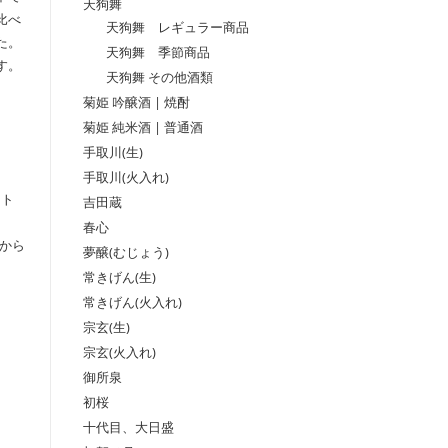
天狗舞
比べ
天狗舞 レギュラー商品
た。
天狗舞 季節商品
す。
天狗舞 その他酒類
菊姫 吟醸酒 | 焼酎
菊姫 純米酒 | 普通酒
手取川(生)
手取川(火入れ)
ット
吉田蔵
春心
から
夢醸(むじょう)
常きげん(生)
常きげん(火入れ)
宗玄(生)
宗玄(火入れ)
御所泉
初桜
十代目、大日盛