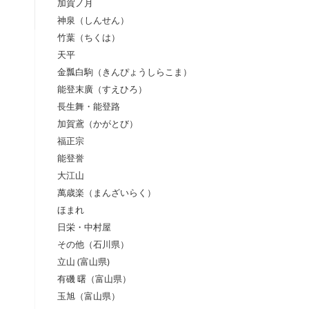
加賀ノ月
神泉（しんせん）
竹葉（ちくは）
天平
金瓢白駒（きんぴょうしらこま）
能登末廣（すえひろ）
長生舞・能登路
加賀鳶（かがとび）
福正宗
能登誉
大江山
萬歳楽（まんざいらく）
ほまれ
日栄・中村屋
その他（石川県）
立山 (富山県)
有磯 曙（富山県）
玉旭（富山県）