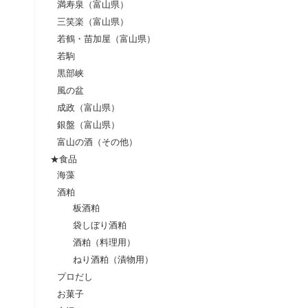
満寿泉（富山県）
三笑楽（富山県）
若鶴・苗加屋（富山県）
若駒
黒部峡
風の盆
成政（富山県）
銀盤（富山県）
富山の酒（その他）
★食品
海藻
酒粕
板酒粕
袋しぼり酒粕
酒粕（料理用）
ねり酒粕（漬物用）
プロだし
お菓子