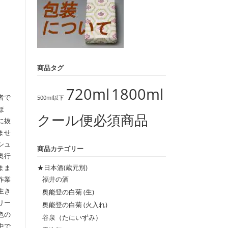
商品タグ
720ml
1800ml
者で
500ml以下
ほ
クール便必須商品
に抜
ませ
シュ
商品カテゴリー
奥行
★日本酒(蔵元別)
まま
福井の酒
作業
生き
奥能登の白菊 (生)
リー
奥能登の白菊 (火入れ)
色の
谷泉（たにいずみ）
中で