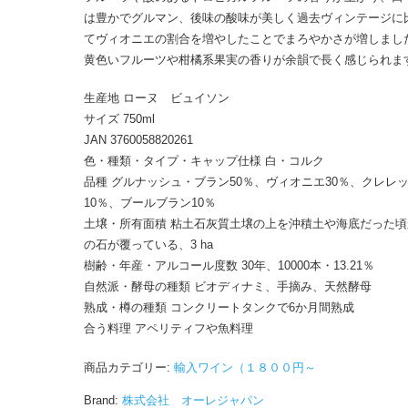
は豊かでグルマン、後味の酸味が美しく過去ヴィンテージに
てヴィオニエの割合を増やしたことでまろやかさが増しまし
黄色いフルーツや柑橘系果実の香りが余韻で長く感じられま
生産地 ローヌ ビュイソン
サイズ 750ml
JAN 3760058820261
色・種類・タイプ・キャップ仕様 白・コルク
品種 グルナッシュ・ブラン50％、ヴィオニエ30％、クレレ
10％、ブールブラン10％
土壌・所有面積 粘土石灰質土壌の上を沖積土や海底だった頃
の石が覆っている、3 ha
樹齢・年産・アルコール度数 30年、10000本・13.21％
自然派・酵母の種類 ビオディナミ、手摘み、天然酵母
熟成・樽の種類 コンクリートタンクで6か月間熟成
合う料理 アペリティフや魚料理
商品カテゴリー:
輸入ワイン（１８００円～
Brand:
株式会社 オーレジャパン