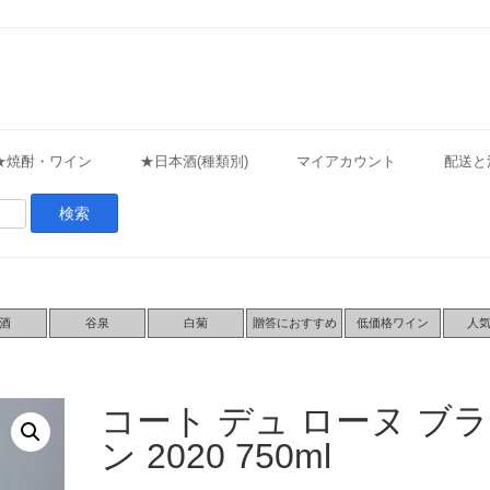
★焼酎・ワイン
★日本酒(種類別)
マイアカウント
配送と
酒
谷泉
白菊
贈答におすすめ
低価格ワイン
人
コート デュ ローヌ ブラ
ン 2020 750ml