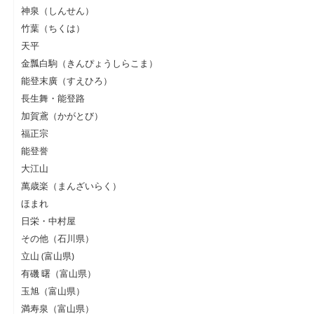
神泉（しんせん）
竹葉（ちくは）
天平
金瓢白駒（きんぴょうしらこま）
能登末廣（すえひろ）
長生舞・能登路
加賀鳶（かがとび）
福正宗
能登誉
大江山
萬歳楽（まんざいらく）
ほまれ
日栄・中村屋
その他（石川県）
立山 (富山県)
有磯 曙（富山県）
玉旭（富山県）
満寿泉（富山県）