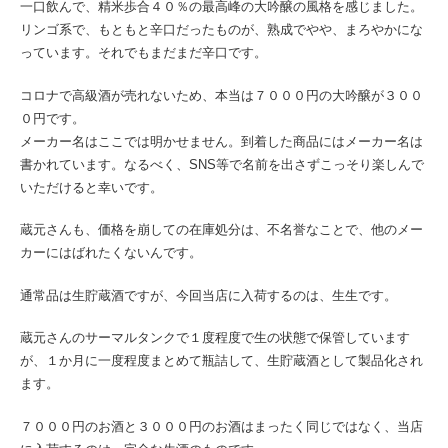
一口飲んで、精米歩合４０％の最高峰の大吟醸の風格を感じました。
リンゴ系で、もともと辛口だったものが、熟成でやや、まろやかにな
っています。それでもまだまだ辛口です。
コロナで高級酒が売れないため、本当は７０００円の大吟醸が３００
０円です。
メーカー名はここでは明かせません。到着した商品にはメーカー名は
書かれています。なるべく、SNS等で名前を出さずこっそり楽しんで
いただけると幸いです。
蔵元さんも、価格を崩しての在庫処分は、不名誉なことで、他のメー
カーにはばれたくないんです。
通常品は生貯蔵酒ですが、今回当店に入荷するのは、生生です。
蔵元さんのサーマルタンクで１度程度で生の状態で保管しています
が、１か月に一度程度まとめて瓶詰して、生貯蔵酒として製品化され
ます。
７０００円のお酒と３０００円のお酒はまったく同じではなく、当店