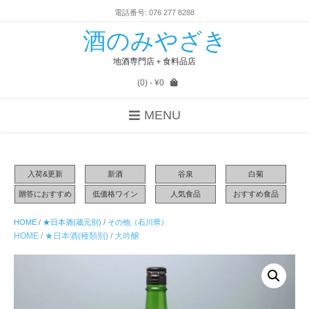
電話番号: 076 277 8288
酒のみやざき
地酒専門店＋食料品店
(0)
- ¥0
MENU
入荷&更新
新酒
谷泉
白菊
贈答におすすめ
低価格ワイン
人気食品
おすすめ食品
HOME
/
★日本酒(蔵元別)
/
その他（石川県）
HOME
/
★日本酒(種類別)
/
大吟醸