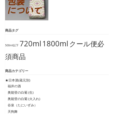
商品タグ
720ml
1800ml
クール便必
500ml以下
須商品
商品カテゴリー
★日本酒(蔵元別)
福井の酒
奥能登の白菊 (生)
奥能登の白菊 (火入れ)
谷泉（たにいずみ）
天狗舞