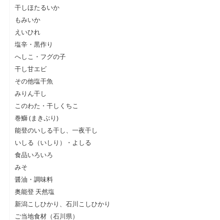
干しほたるいか
もみいか
えいひれ
塩辛・黒作り
へしこ・フグの子
干し甘エビ
その他塩干魚
みりん干し
このわた・干しくちこ
巻鰤 (まきぶり)
能登のいしる干し、一夜干し
いしる（いしり）・よしる
食品いろいろ
みそ
醤油・調味料
奥能登 天然塩
新潟こしひかり、石川こしひかり
ご当地食材（石川県）