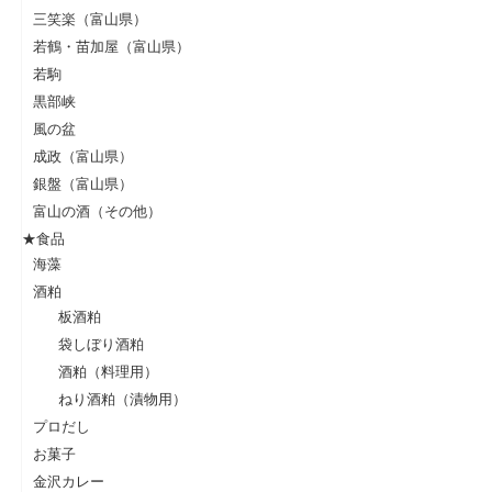
三笑楽（富山県）
若鶴・苗加屋（富山県）
若駒
黒部峡
風の盆
成政（富山県）
銀盤（富山県）
富山の酒（その他）
★食品
海藻
酒粕
板酒粕
袋しぼり酒粕
酒粕（料理用）
ねり酒粕（漬物用）
プロだし
お菓子
金沢カレー