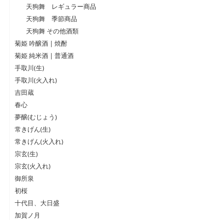
天狗舞 レギュラー商品
天狗舞 季節商品
天狗舞 その他酒類
菊姫 吟醸酒 | 焼酎
菊姫 純米酒 | 普通酒
手取川(生)
手取川(火入れ)
吉田蔵
春心
夢醸(むじょう)
常きげん(生)
常きげん(火入れ)
宗玄(生)
宗玄(火入れ)
御所泉
初桜
十代目、大日盛
加賀ノ月