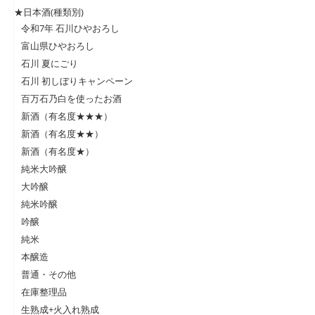
★日本酒(種類別)
令和7年 石川ひやおろし
富山県ひやおろし
石川 夏にごり
石川 初しぼりキャンペーン
百万石乃白を使ったお酒
新酒（有名度★★★）
新酒（有名度★★）
新酒（有名度★）
純米大吟醸
大吟醸
純米吟醸
吟醸
純米
本醸造
普通・その他
在庫整理品
生熟成+火入れ熟成