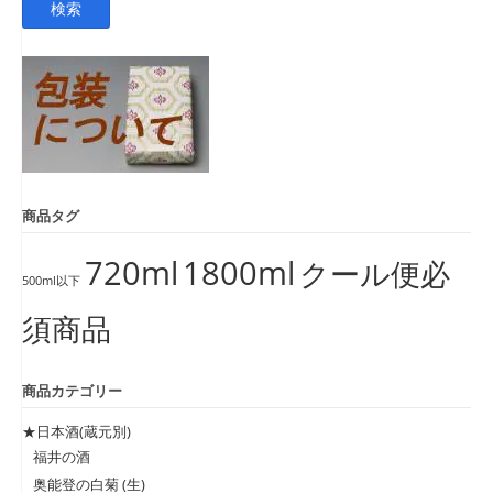
検索
対
象:
商品タグ
720ml
1800ml
クール便必
500ml以下
須商品
商品カテゴリー
★日本酒(蔵元別)
福井の酒
奥能登の白菊 (生)