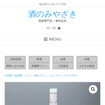
電話番号: 076 277 8288
酒のみやざき
地酒専門店＋食料品店
(0)
- ¥0
MENU
入荷&更新
新酒
谷泉
白菊
贈答におすすめ
低価格ワイン
人気食品
おすすめ食品
HOME
/
★焼酎・ワイン
/
輸入ワイン（１５００～１８００円）