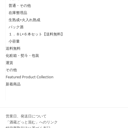
普通・その他
在庫整理品
生熟成+火入れ熟成
パック酒
１．８L×６本セット【送料無料】
小容量
送料無料
化粧箱・熨斗・包装
運賃
その他
Featured Product Collection
新着商品
営業日、発送日について
「酒蔵どっと混む」へのリンク
特定商取引法に基づく表記