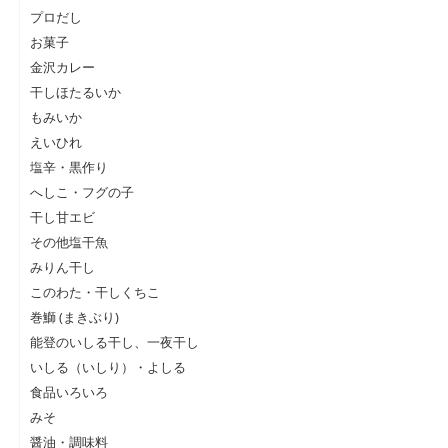
プロだし
お菓子
金沢カレー
干しほたるいか
もみいか
えいひれ
塩辛・黒作り
へしこ・フグの子
干し甘エビ
その他塩干魚
みりん干し
このわた・干しくちこ
巻鰤 (まきぶり)
能登のいしる干し、一夜干し
いしる（いしり）・よしる
食品いろいろ
みそ
醤油・調味料