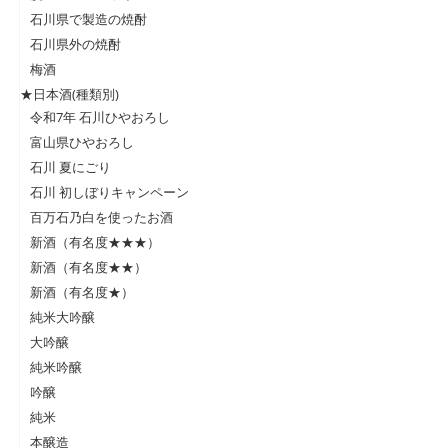
石川県で製造の焼酎
石川県外の焼酎
梅酒
★日本酒(種類別)
令和7年 石川ひやおろし
富山県ひやおろし
石川 夏にごり
石川 初しぼりキャンペーン
百万石乃白を使ったお酒
新酒（有名度★★★）
新酒（有名度★★）
新酒（有名度★）
純米大吟醸
大吟醸
純米吟醸
吟醸
純米
本醸造