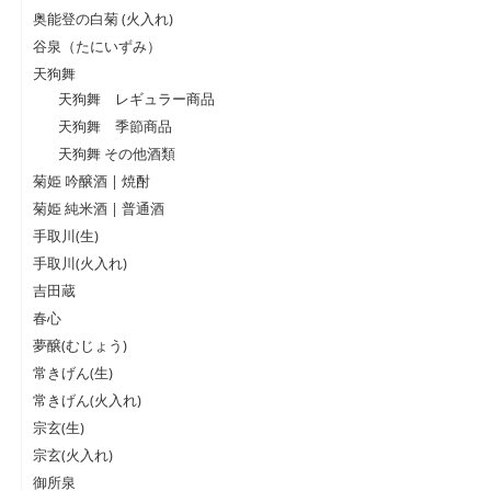
奥能登の白菊 (火入れ)
谷泉（たにいずみ）
天狗舞
天狗舞 レギュラー商品
天狗舞 季節商品
天狗舞 その他酒類
菊姫 吟醸酒 | 焼酎
菊姫 純米酒 | 普通酒
手取川(生)
手取川(火入れ)
吉田蔵
春心
夢醸(むじょう)
常きげん(生)
常きげん(火入れ)
宗玄(生)
宗玄(火入れ)
御所泉