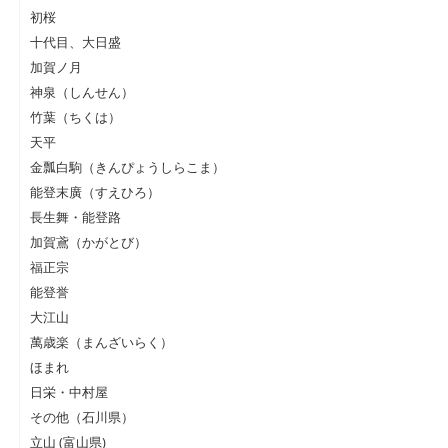
初桜
十代目、大日盛
加賀ノ月
神泉（しんせん）
竹葉（ちくは）
天平
金瓢白駒（きんぴょうしらこま）
能登末廣（すえひろ）
長生舞・能登路
加賀鳶（かがとび）
福正宗
能登誉
大江山
萬歳楽（まんざいらく）
ほまれ
日栄・中村屋
その他（石川県）
立山 (富山県)