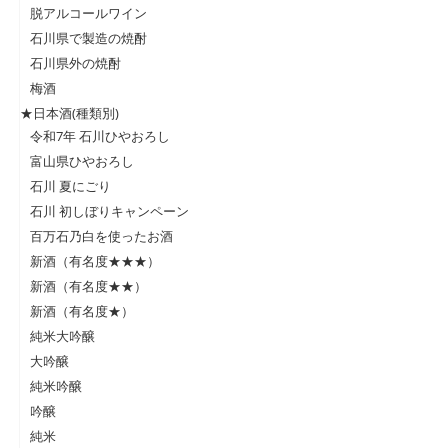
脱アルコールワイン
石川県で製造の焼酎
石川県外の焼酎
梅酒
★日本酒(種類別)
令和7年 石川ひやおろし
富山県ひやおろし
石川 夏にごり
石川 初しぼりキャンペーン
百万石乃白を使ったお酒
新酒（有名度★★★）
新酒（有名度★★）
新酒（有名度★）
純米大吟醸
大吟醸
純米吟醸
吟醸
純米