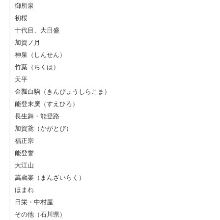
御所泉
初桜
十代目、大日盛
加賀ノ月
神泉（しんせん）
竹葉（ちくは）
天平
金瓢白駒（きんぴょうしらこま）
能登末廣（すえひろ）
長生舞・能登路
加賀鳶（かがとび）
福正宗
能登誉
大江山
萬歳楽（まんざいらく）
ほまれ
日栄・中村屋
その他（石川県）