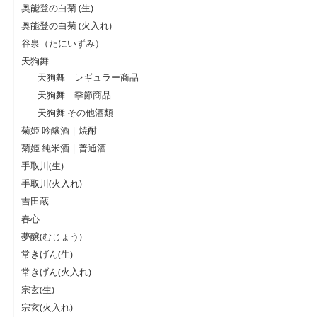
奥能登の白菊 (生)
奥能登の白菊 (火入れ)
谷泉（たにいずみ）
天狗舞
天狗舞 レギュラー商品
天狗舞 季節商品
天狗舞 その他酒類
菊姫 吟醸酒 | 焼酎
菊姫 純米酒 | 普通酒
手取川(生)
手取川(火入れ)
吉田蔵
春心
夢醸(むじょう)
常きげん(生)
常きげん(火入れ)
宗玄(生)
宗玄(火入れ)