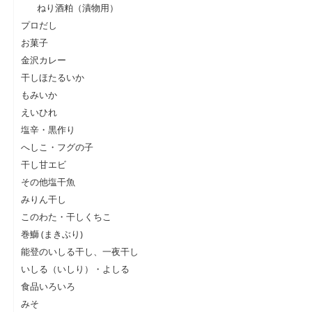
ねり酒粕（漬物用）
プロだし
お菓子
金沢カレー
干しほたるいか
もみいか
えいひれ
塩辛・黒作り
へしこ・フグの子
干し甘エビ
その他塩干魚
みりん干し
このわた・干しくちこ
巻鰤 (まきぶり)
能登のいしる干し、一夜干し
いしる（いしり）・よしる
食品いろいろ
みそ