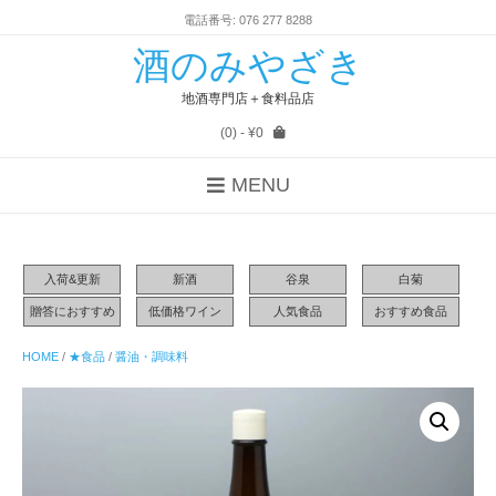
電話番号: 076 277 8288
酒のみやざき
地酒専門店＋食料品店
(0)
- ¥0
MENU
入荷&更新
新酒
谷泉
白菊
贈答におすすめ
低価格ワイン
人気食品
おすすめ食品
HOME
/
★食品
/
醤油・調味料