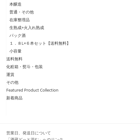
本醸造
普通・その他
在庫整理品
生熟成+火入れ熟成
パック酒
１．８L×６本セット【送料無料】
小容量
送料無料
化粧箱・熨斗・包装
運賃
その他
Featured Product Collection
新着商品
営業日、発送日について
「酒蔵どっと混む」へのリンク