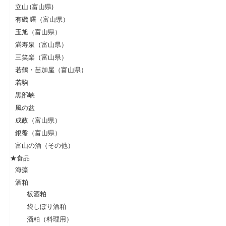
立山 (富山県)
有磯 曙（富山県）
玉旭（富山県）
満寿泉（富山県）
三笑楽（富山県）
若鶴・苗加屋（富山県）
若駒
黒部峡
風の盆
成政（富山県）
銀盤（富山県）
富山の酒（その他）
★食品
海藻
酒粕
板酒粕
袋しぼり酒粕
酒粕（料理用）