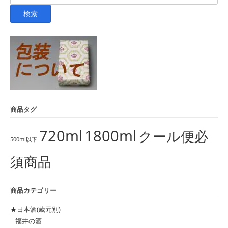
索
検索
対
象:
商品タグ
720ml
1800ml
クール便必
500ml以下
須商品
商品カテゴリー
★日本酒(蔵元別)
福井の酒