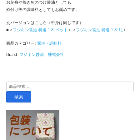
お刺身や焼き魚のつけ醤油としても、
煮付け等の調味料としてもお奨めです。
別バージョンはこちら（中身は同じです）
■＜
フジキン醤油 特選 1.8Lペット
＞＜
フジキン醤油 特選 1.8L瓶
＞
商品カテゴリー:
醤油・調味料
Brand:
フジキン醤油 株式会社
検
索
検索
対
象: