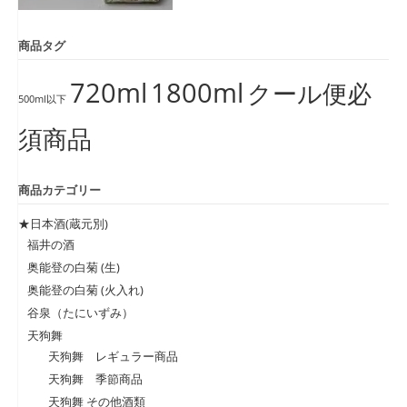
商品タグ
720ml
1800ml
クール便必
500ml以下
須商品
商品カテゴリー
★日本酒(蔵元別)
福井の酒
奥能登の白菊 (生)
奥能登の白菊 (火入れ)
谷泉（たにいずみ）
天狗舞
天狗舞 レギュラー商品
天狗舞 季節商品
天狗舞 その他酒類