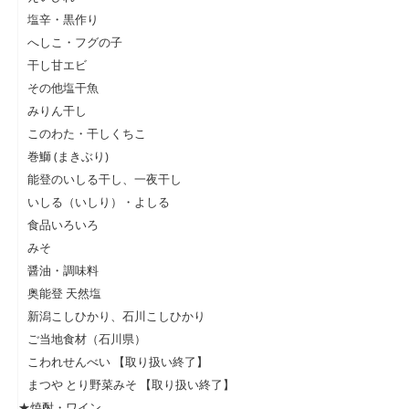
塩辛・黒作り
へしこ・フグの子
干し甘エビ
その他塩干魚
みりん干し
このわた・干しくちこ
巻鰤 (まきぶり)
能登のいしる干し、一夜干し
いしる（いしり）・よしる
食品いろいろ
みそ
醤油・調味料
奥能登 天然塩
新潟こしひかり、石川こしひかり
ご当地食材（石川県）
こわれせんべい 【取り扱い終了】
まつや とり野菜みそ 【取り扱い終了】
★焼酎・ワイン