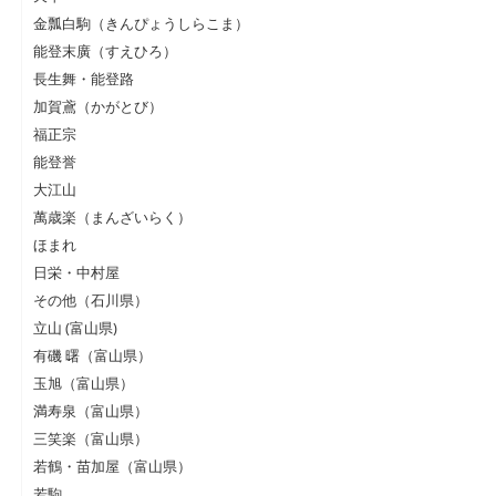
金瓢白駒（きんぴょうしらこま）
能登末廣（すえひろ）
長生舞・能登路
加賀鳶（かがとび）
福正宗
能登誉
大江山
萬歳楽（まんざいらく）
ほまれ
日栄・中村屋
その他（石川県）
立山 (富山県)
有磯 曙（富山県）
玉旭（富山県）
満寿泉（富山県）
三笑楽（富山県）
若鶴・苗加屋（富山県）
若駒