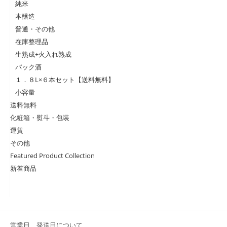
純米
本醸造
普通・その他
在庫整理品
生熟成+火入れ熟成
パック酒
１．８L×６本セット【送料無料】
小容量
送料無料
化粧箱・熨斗・包装
運賃
その他
Featured Product Collection
新着商品
営業日、発送日について