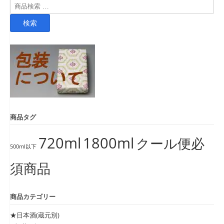
検
索
検索
対
象:
商品タグ
720ml
1800ml
クール便必
500ml以下
須商品
商品カテゴリー
★日本酒(蔵元別)