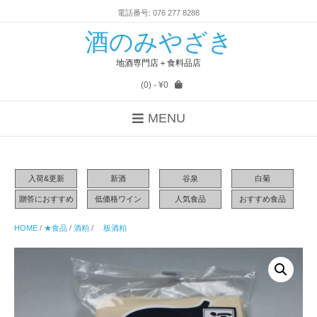
電話番号: 076 277 8288
酒のみやざき
地酒専門店＋食料品店
(0)
- ¥0
MENU
入荷&更新
新酒
谷泉
白菊
贈答におすすめ
低価格ワイン
人気食品
おすすめ食品
HOME
/
★食品
/
酒粕
/
板酒粕