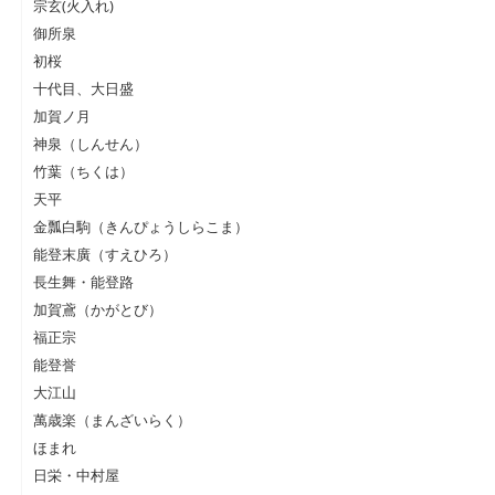
宗玄(火入れ)
御所泉
初桜
十代目、大日盛
加賀ノ月
神泉（しんせん）
竹葉（ちくは）
天平
金瓢白駒（きんぴょうしらこま）
能登末廣（すえひろ）
長生舞・能登路
加賀鳶（かがとび）
福正宗
能登誉
大江山
萬歳楽（まんざいらく）
ほまれ
日栄・中村屋