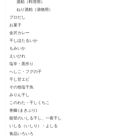
酒粕（料理用）
ねり酒粕（漬物用）
プロだし
お菓子
金沢カレー
干しほたるいか
もみいか
えいひれ
塩辛・黒作り
へしこ・フグの子
干し甘エビ
その他塩干魚
みりん干し
このわた・干しくちこ
巻鰤 (まきぶり)
能登のいしる干し、一夜干し
いしる（いしり）・よしる
食品いろいろ