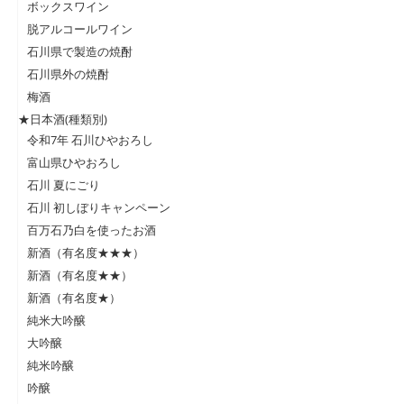
ボックスワイン
脱アルコールワイン
石川県で製造の焼酎
石川県外の焼酎
梅酒
★日本酒(種類別)
令和7年 石川ひやおろし
富山県ひやおろし
石川 夏にごり
石川 初しぼりキャンペーン
百万石乃白を使ったお酒
新酒（有名度★★★）
新酒（有名度★★）
新酒（有名度★）
純米大吟醸
大吟醸
純米吟醸
吟醸