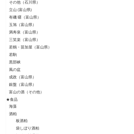
その他（石川県）
立山 (富山県)
有磯 曙（富山県）
玉旭（富山県）
満寿泉（富山県）
三笑楽（富山県）
若鶴・苗加屋（富山県）
若駒
黒部峡
風の盆
成政（富山県）
銀盤（富山県）
富山の酒（その他）
★食品
海藻
酒粕
板酒粕
袋しぼり酒粕