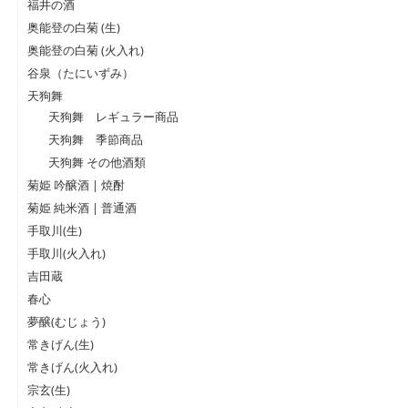
福井の酒
奥能登の白菊 (生)
奥能登の白菊 (火入れ)
谷泉（たにいずみ）
天狗舞
天狗舞 レギュラー商品
天狗舞 季節商品
天狗舞 その他酒類
菊姫 吟醸酒 | 焼酎
菊姫 純米酒 | 普通酒
手取川(生)
手取川(火入れ)
吉田蔵
春心
夢醸(むじょう)
常きげん(生)
常きげん(火入れ)
宗玄(生)