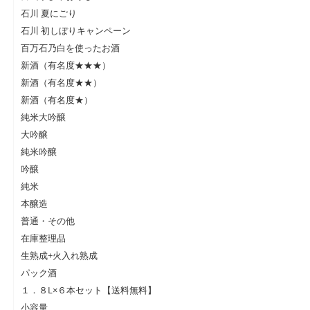
石川 夏にごり
石川 初しぼりキャンペーン
百万石乃白を使ったお酒
新酒（有名度★★★）
新酒（有名度★★）
新酒（有名度★）
純米大吟醸
大吟醸
純米吟醸
吟醸
純米
本醸造
普通・その他
在庫整理品
生熟成+火入れ熟成
パック酒
１．８L×６本セット【送料無料】
小容量