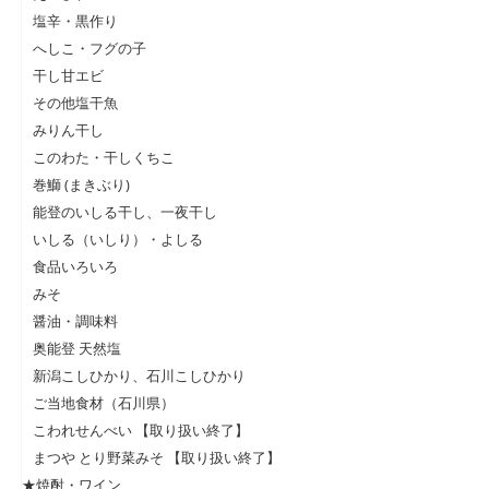
塩辛・黒作り
へしこ・フグの子
干し甘エビ
その他塩干魚
みりん干し
このわた・干しくちこ
巻鰤 (まきぶり)
能登のいしる干し、一夜干し
いしる（いしり）・よしる
食品いろいろ
みそ
醤油・調味料
奥能登 天然塩
新潟こしひかり、石川こしひかり
ご当地食材（石川県）
こわれせんべい 【取り扱い終了】
まつや とり野菜みそ 【取り扱い終了】
★焼酎・ワイン