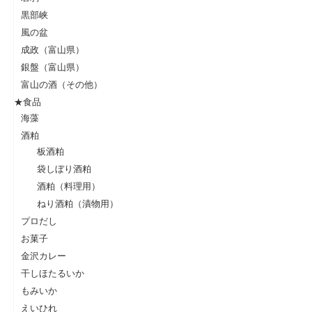
黒部峡
風の盆
成政（富山県）
銀盤（富山県）
富山の酒（その他）
★食品
海藻
酒粕
板酒粕
袋しぼり酒粕
酒粕（料理用）
ねり酒粕（漬物用）
プロだし
お菓子
金沢カレー
干しほたるいか
もみいか
えいひれ