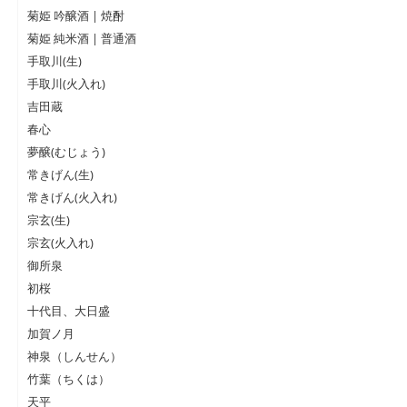
菊姫 吟醸酒 | 焼酎
菊姫 純米酒 | 普通酒
手取川(生)
手取川(火入れ)
吉田蔵
春心
夢醸(むじょう)
常きげん(生)
常きげん(火入れ)
宗玄(生)
宗玄(火入れ)
御所泉
初桜
十代目、大日盛
加賀ノ月
神泉（しんせん）
竹葉（ちくは）
天平