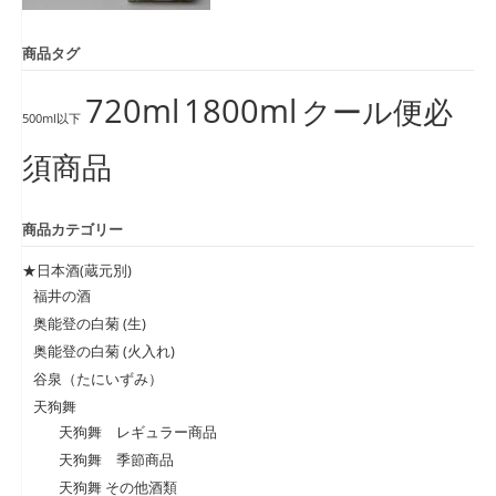
商品タグ
720ml
1800ml
クール便必
500ml以下
須商品
商品カテゴリー
★日本酒(蔵元別)
福井の酒
奥能登の白菊 (生)
奥能登の白菊 (火入れ)
谷泉（たにいずみ）
天狗舞
天狗舞 レギュラー商品
天狗舞 季節商品
天狗舞 その他酒類