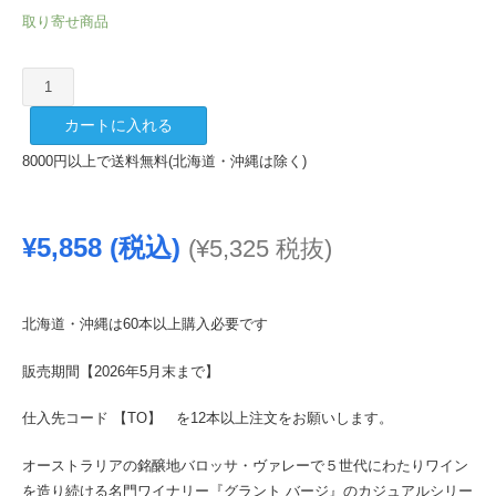
取り寄せ商品
【TO】
グ
カートに入れる
ラ
ン
8000円以上で送料無料(北海道・沖縄は除く)
ト
バ
ー
¥
5,858
(税込)
(
¥
5,325
税抜)
ジ
ジ
ー
北海道・沖縄は60本以上購入必要です
ビ
ー
販売期間【2026年5月末まで】
56
シ
仕入先コード 【TO】 を12本以上注文をお願いします。
ラ
ー
オーストラリアの銘醸地バロッサ・ヴァレーで５世代にわたりワイン
ズ
を造り続ける名門ワイナリー『グラント バージ』のカジュアルシリー