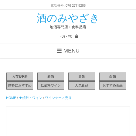
電話番号: 076 277 8288
酒のみやざき
地酒専門店＋食料品店
(0)
- ¥0
MENU
入荷&更新
新酒
谷泉
白菊
贈答におすすめ
低価格ワイン
人気食品
おすすめ食品
HOME
/
★焼酎・ワイン
/
ワインケース売り