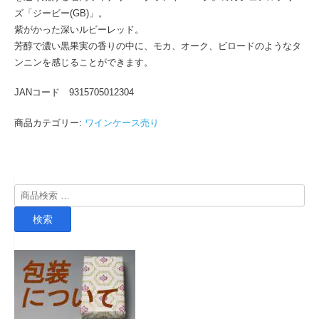
2024
ズ「ジービー(GB)」。
赤
紫がかった深いルビーレッド。
750ml
芳醇で濃い黒果実の香りの中に、モカ、オーク、ビロードのようなタ
×
ンニンを感じることができます。
6
本
JANコード 9315705012304
個
商品カテゴリー:
ワインケース売り
検
索
検索
対
象: