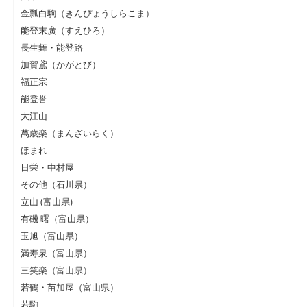
金瓢白駒（きんぴょうしらこま）
能登末廣（すえひろ）
長生舞・能登路
加賀鳶（かがとび）
福正宗
能登誉
大江山
萬歳楽（まんざいらく）
ほまれ
日栄・中村屋
その他（石川県）
立山 (富山県)
有磯 曙（富山県）
玉旭（富山県）
満寿泉（富山県）
三笑楽（富山県）
若鶴・苗加屋（富山県）
若駒