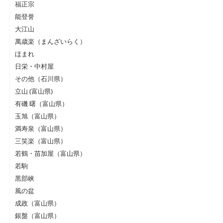
福正宗
能登誉
大江山
萬歳楽（まんざいらく）
ほまれ
日栄・中村屋
その他（石川県）
立山 (富山県)
有磯 曙（富山県）
玉旭（富山県）
満寿泉（富山県）
三笑楽（富山県）
若鶴・苗加屋（富山県）
若駒
黒部峡
風の盆
成政（富山県）
銀盤（富山県）