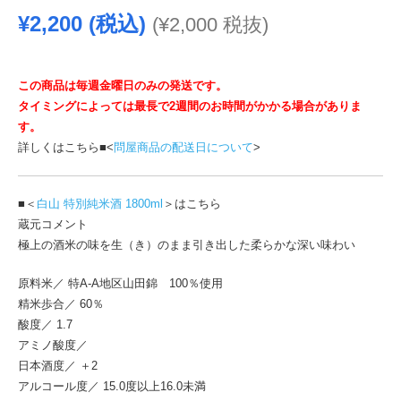
¥
2,200
(税込)
(
¥
2,000
税抜)
この商品は毎週金曜日のみの発送です。
タイミングによっては最長で2週間のお時間がかかる場合がありま
す。
詳しくはこちら■<
問屋商品の配送日について
>
■＜
白山 特別純米酒 1800ml
＞はこちら
蔵元コメント
極上の酒米の味を生（き）のまま引き出した柔らかな深い味わい
原料米／ 特A-A地区山田錦 100％使用
精米歩合／ 60％
酸度／ 1.7
アミノ酸度／
日本酒度／ ＋2
アルコール度／ 15.0度以上16.0未満