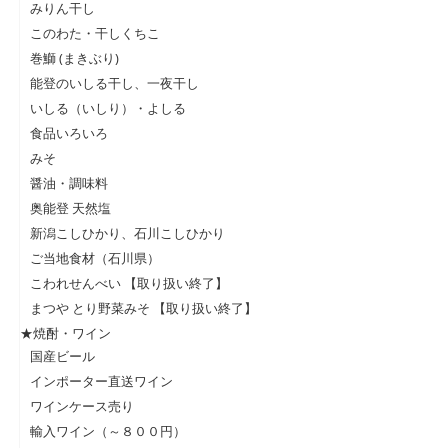
みりん干し
このわた・干しくちこ
巻鰤 (まきぶり)
能登のいしる干し、一夜干し
いしる（いしり）・よしる
食品いろいろ
みそ
醤油・調味料
奥能登 天然塩
新潟こしひかり、石川こしひかり
ご当地食材（石川県）
こわれせんべい 【取り扱い終了】
まつや とり野菜みそ 【取り扱い終了】
★焼酎・ワイン
国産ビール
インポーター直送ワイン
ワインケース売り
輸入ワイン（～８００円）