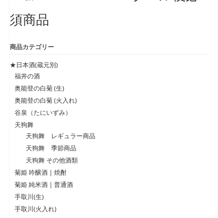
須商品
商品カテゴリー
★日本酒(蔵元別)
福井の酒
奥能登の白菊 (生)
奥能登の白菊 (火入れ)
谷泉（たにいずみ）
天狗舞
天狗舞 レギュラー商品
天狗舞 季節商品
天狗舞 その他酒類
菊姫 吟醸酒 | 焼酎
菊姫 純米酒 | 普通酒
手取川(生)
手取川(火入れ)