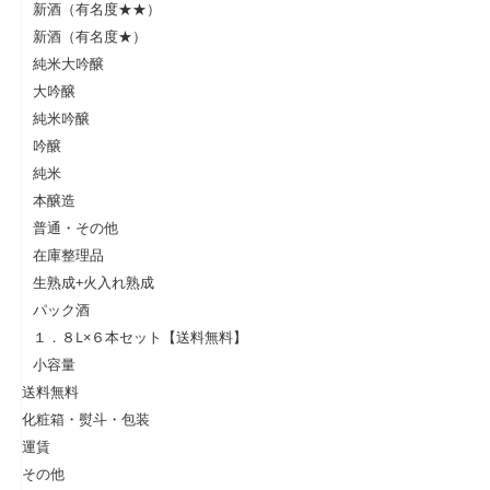
新酒（有名度★★）
新酒（有名度★）
純米大吟醸
大吟醸
純米吟醸
吟醸
純米
本醸造
普通・その他
在庫整理品
生熟成+火入れ熟成
パック酒
１．８L×６本セット【送料無料】
小容量
送料無料
化粧箱・熨斗・包装
運賃
その他