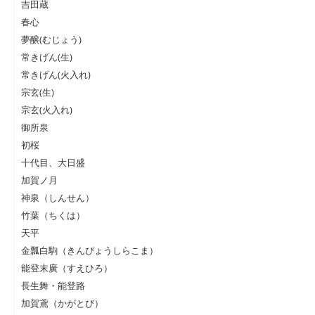
吉田蔵
春心
夢醸(むじょう)
常きげん(生)
常きげん(火入れ)
宗玄(生)
宗玄(火入れ)
御所泉
初桜
十代目、大日盛
加賀ノ月
神泉（しんせん）
竹葉（ちくは）
天平
金瓢白駒（きんぴょうしらこま）
能登末廣（すえひろ）
長生舞・能登路
加賀鳶（かがとび）