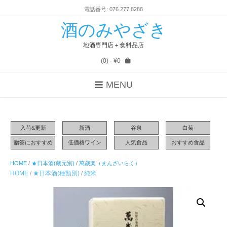
電話番号: 076 277 8288
酒のみやざき
地酒専門店＋食料品店
(0)
- ¥0
MENU
入荷&更新
新酒
谷泉
白菊
贈答におすすめ
低価格ワイン
人気食品
おすすめ食品
HOME
/
★日本酒(蔵元別)
/
萬歳楽（まんざいらく）
HOME
/
★日本酒(種類別)
/
純米