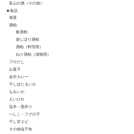
富山の酒（その他）
★食品
海藻
酒粕
板酒粕
袋しぼり酒粕
酒粕（料理用）
ねり酒粕（漬物用）
プロだし
お菓子
金沢カレー
干しほたるいか
もみいか
えいひれ
塩辛・黒作り
へしこ・フグの子
干し甘エビ
その他塩干魚