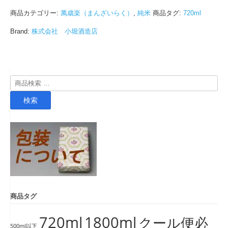
商品カテゴリー:
萬歳楽（まんざいらく）
,
純米
商品タグ:
720ml
Brand:
株式会社 小堀酒造店
検
索
検索
対
象:
商品タグ
720ml
1800ml
クール便必
500ml以下