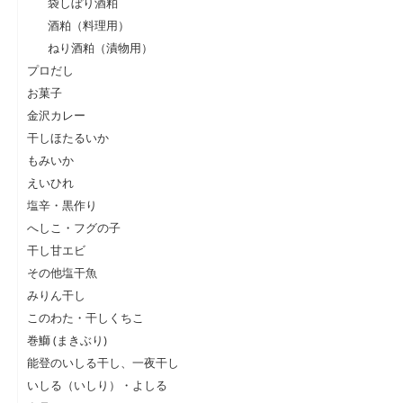
袋しぼり酒粕
酒粕（料理用）
ねり酒粕（漬物用）
プロだし
お菓子
金沢カレー
干しほたるいか
もみいか
えいひれ
塩辛・黒作り
へしこ・フグの子
干し甘エビ
その他塩干魚
みりん干し
このわた・干しくちこ
巻鰤 (まきぶり)
能登のいしる干し、一夜干し
いしる（いしり）・よしる