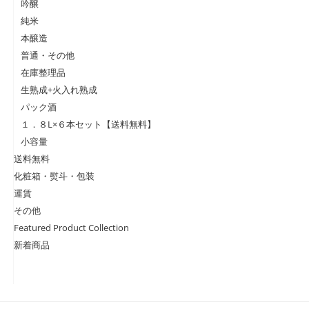
吟醸
純米
本醸造
普通・その他
在庫整理品
生熟成+火入れ熟成
パック酒
１．８L×６本セット【送料無料】
小容量
送料無料
化粧箱・熨斗・包装
運賃
その他
Featured Product Collection
新着商品