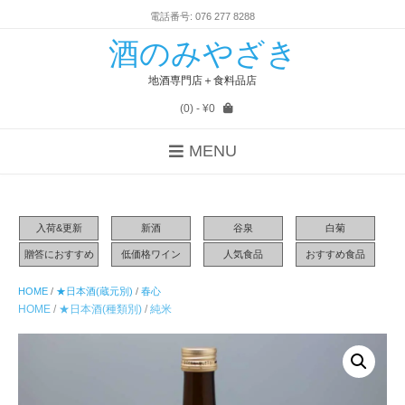
電話番号: 076 277 8288
酒のみやざき
地酒専門店＋食料品店
(0)
- ¥0
MENU
入荷&更新
新酒
谷泉
白菊
贈答におすすめ
低価格ワイン
人気食品
おすすめ食品
HOME
/
★日本酒(蔵元別)
/
春心
HOME
/
★日本酒(種類別)
/
純米