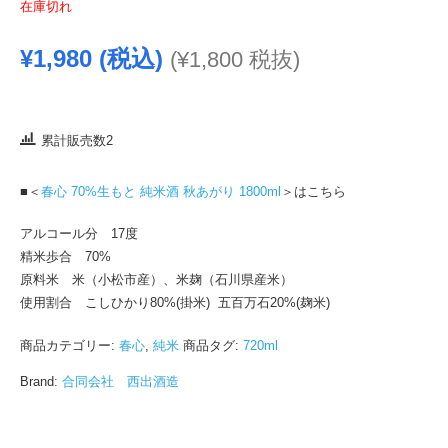
在庫切れ
¥
1,980
(税込)
(
¥
1,800
税抜)
累計販売数2
■＜
春心 70%生もと 純米酒 秋あがり 1800ml
＞はこちら
アルコール分 17度
精米歩合 70%
原料米 米（小松市産）、米麹（石川県産米）
使用割合 こしひかり80%(掛米) 五百万石20%(麹米)
商品カテゴリー:
春心
,
純米
商品タグ:
720ml
Brand:
合同会社 西出酒造