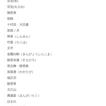
宗玄(生)
宗玄(火入れ)
御所泉
初桜
十代目、大日盛
加賀ノ月
神泉（しんせん）
竹葉（ちくは）
天平
金瓢白駒（きんぴょうしらこま）
能登末廣（すえひろ）
長生舞・能登路
加賀鳶（かがとび）
福正宗
能登誉
大江山
萬歳楽（まんざいらく）
ほまれ