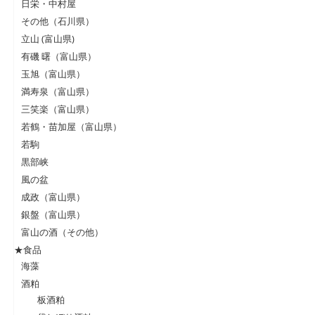
日栄・中村屋
その他（石川県）
立山 (富山県)
有磯 曙（富山県）
玉旭（富山県）
満寿泉（富山県）
三笑楽（富山県）
若鶴・苗加屋（富山県）
若駒
黒部峡
風の盆
成政（富山県）
銀盤（富山県）
富山の酒（その他）
★食品
海藻
酒粕
板酒粕