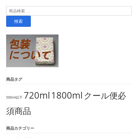
検
索
検索
対
象:
商品タグ
720ml
1800ml
クール便必
500ml以下
須商品
商品カテゴリー