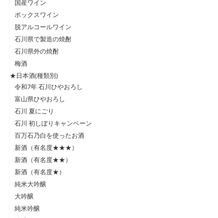
国産ワイン
ボックスワイン
脱アルコールワイン
石川県で製造の焼酎
石川県外の焼酎
梅酒
★日本酒(種類別)
令和7年 石川ひやおろし
富山県ひやおろし
石川 夏にごり
石川 初しぼりキャンペーン
百万石乃白を使ったお酒
新酒（有名度★★★）
新酒（有名度★★）
新酒（有名度★）
純米大吟醸
大吟醸
純米吟醸