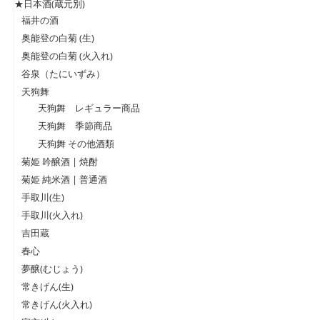
★日本酒(蔵元別)
福井の酒
奥能登の白菊 (生)
奥能登の白菊 (火入れ)
谷泉（たにいずみ）
天狗舞
天狗舞 レギュラー商品
天狗舞 季節商品
天狗舞 その他酒類
菊姫 吟醸酒 | 焼酎
菊姫 純米酒 | 普通酒
手取川(生)
手取川(火入れ)
吉田蔵
春心
夢醸(むじょう)
常きげん(生)
常きげん(火入れ)