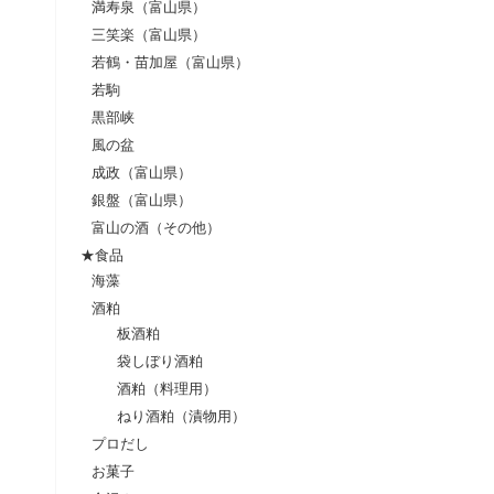
満寿泉（富山県）
三笑楽（富山県）
若鶴・苗加屋（富山県）
若駒
黒部峡
風の盆
成政（富山県）
銀盤（富山県）
富山の酒（その他）
★食品
海藻
酒粕
板酒粕
袋しぼり酒粕
酒粕（料理用）
ねり酒粕（漬物用）
プロだし
お菓子