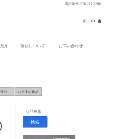
電話番号: 076 277 8288
(0)
- ¥0
決済
当店について
お問い合わせ
気食品
おすすめ食品
検
索
検索
)
対
象: