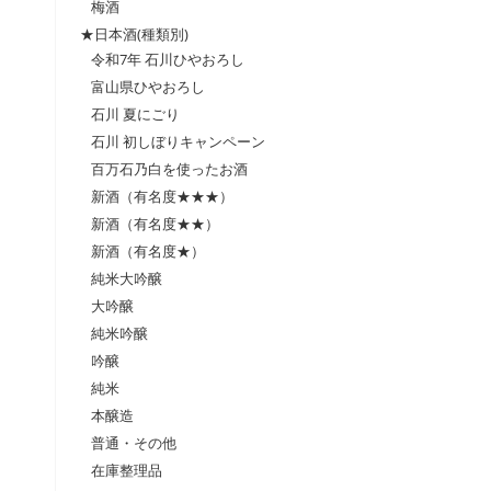
梅酒
★日本酒(種類別)
令和7年 石川ひやおろし
富山県ひやおろし
石川 夏にごり
石川 初しぼりキャンペーン
百万石乃白を使ったお酒
新酒（有名度★★★）
新酒（有名度★★）
新酒（有名度★）
純米大吟醸
大吟醸
純米吟醸
吟醸
純米
本醸造
普通・その他
在庫整理品