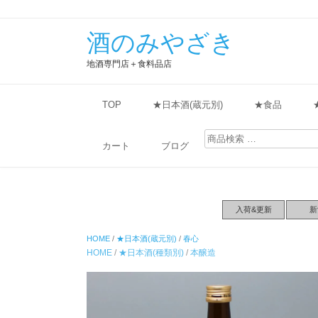
酒のみやざき
地酒専門店＋食料品店
TOP
★日本酒(蔵元別)
★食品
検
索
カート
ブログ
対
象:
入荷&更新
新
HOME
/
★日本酒(蔵元別)
/
春心
HOME
/
★日本酒(種類別)
/
本醸造