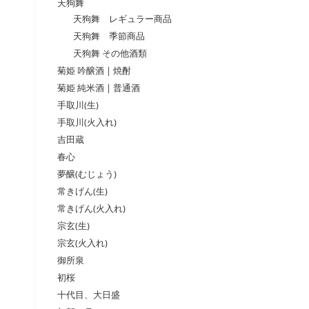
天狗舞
天狗舞 レギュラー商品
天狗舞 季節商品
天狗舞 その他酒類
菊姫 吟醸酒 | 焼酎
菊姫 純米酒 | 普通酒
手取川(生)
手取川(火入れ)
吉田蔵
春心
夢醸(むじょう)
常きげん(生)
常きげん(火入れ)
宗玄(生)
宗玄(火入れ)
御所泉
初桜
十代目、大日盛