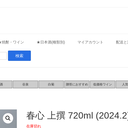
★焼酎・ワイン
★日本酒(種類別)
マイアカウント
配送と
酒
谷泉
白菊
贈答におすすめ
低価格ワイン
人
春心 上撰 720ml (2024.2
在庫切れ