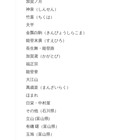
加賀ノ月
神泉（しんせん）
竹葉（ちくは）
天平
金瓢白駒（きんぴょうしらこま）
能登末廣（すえひろ）
長生舞・能登路
加賀鳶（かがとび）
福正宗
能登誉
大江山
萬歳楽（まんざいらく）
ほまれ
日栄・中村屋
その他（石川県）
立山 (富山県)
有磯 曙（富山県）
玉旭（富山県）