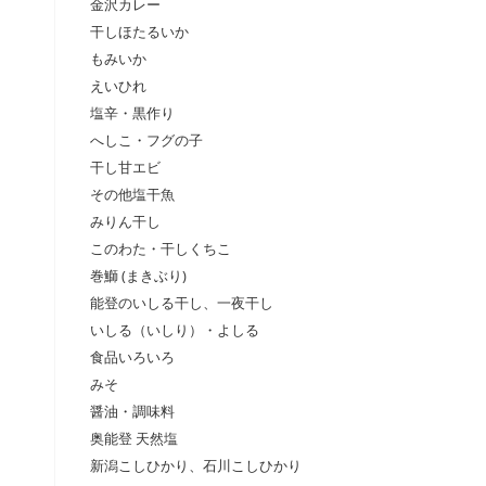
金沢カレー
干しほたるいか
もみいか
えいひれ
塩辛・黒作り
へしこ・フグの子
干し甘エビ
その他塩干魚
みりん干し
このわた・干しくちこ
巻鰤 (まきぶり)
能登のいしる干し、一夜干し
いしる（いしり）・よしる
食品いろいろ
みそ
醤油・調味料
奥能登 天然塩
新潟こしひかり、石川こしひかり