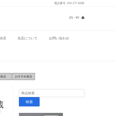
電話番号: 076 277 8288
(0)
- ¥0
決済
当店について
お問い合わせ
気食品
おすすめ食品
検
索
検索
蔵
対
象:
リ