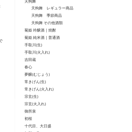
天狗舞
が
天狗舞 レギュラー商品
天狗舞 季節商品
天狗舞 その他酒類
と
菊姫 吟醸酒 | 焼酎
菊姫 純米酒 | 普通酒
で
手取川(生)
手取川(火入れ)
吉田蔵
春心
夢醸(むじょう)
常きげん(生)
常きげん(火入れ)
宗玄(生)
宗玄(火入れ)
御所泉
初桜
十代目、大日盛