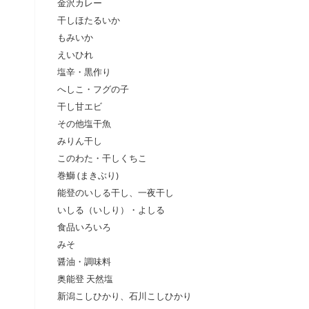
金沢カレー
干しほたるいか
もみいか
えいひれ
塩辛・黒作り
へしこ・フグの子
干し甘エビ
その他塩干魚
みりん干し
このわた・干しくちこ
巻鰤 (まきぶり)
能登のいしる干し、一夜干し
いしる（いしり）・よしる
食品いろいろ
みそ
醤油・調味料
奥能登 天然塩
新潟こしひかり、石川こしひかり