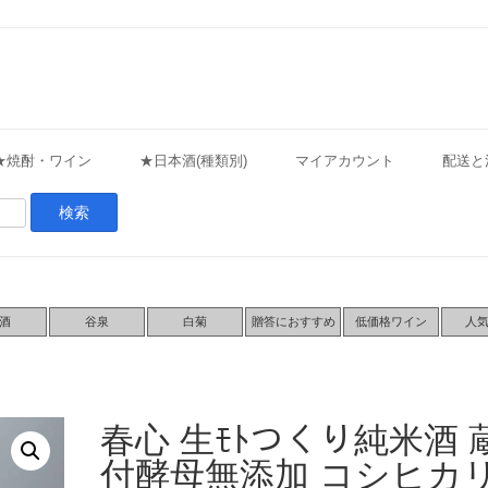
★焼酎・ワイン
★日本酒(種類別)
マイアカウント
配送と
酒
谷泉
白菊
贈答におすすめ
低価格ワイン
人
春心 生ﾓﾄつくり純米酒 
付酵母無添加 コシヒカ