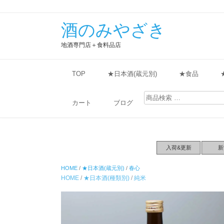
酒のみやざき
地酒専門店＋食料品店
TOP
★日本酒(蔵元別)
★食品
検
索
カート
ブログ
対
象:
入荷&更新
新
HOME
/
★日本酒(蔵元別)
/
春心
HOME
/
★日本酒(種類別)
/
純米