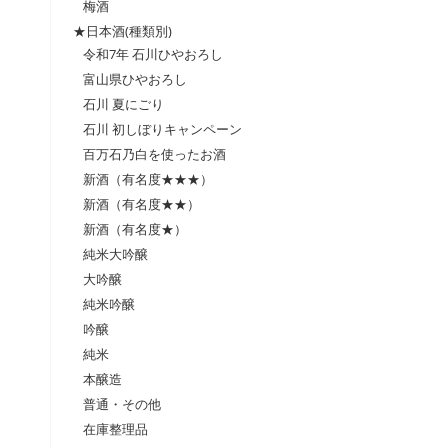
梅酒
★日本酒(種類別)
令和7年 石川ひやおろし
富山県ひやおろし
石川 夏にごり
石川 初しぼりキャンペーン
百万石乃白を使ったお酒
新酒（有名度★★★）
新酒（有名度★★）
新酒（有名度★）
純米大吟醸
大吟醸
純米吟醸
吟醸
純米
本醸造
普通・その他
在庫整理品