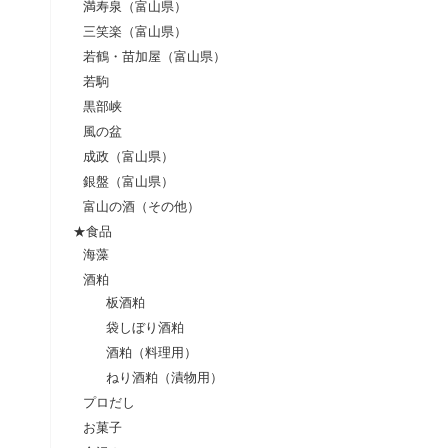
満寿泉（富山県）
三笑楽（富山県）
若鶴・苗加屋（富山県）
若駒
黒部峡
風の盆
成政（富山県）
銀盤（富山県）
富山の酒（その他）
★食品
海藻
酒粕
板酒粕
袋しぼり酒粕
酒粕（料理用）
ねり酒粕（漬物用）
プロだし
お菓子