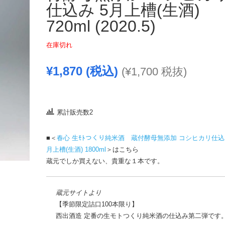
仕込み 5月上槽(生酒)
720ml (2020.5)
在庫切れ
¥
1,870
(税込)
(
¥
1,700
税抜)
累計販売数2
■＜
春心 生ﾓﾄつくり純米酒 蔵付酵母無添加 コシヒカリ仕込み
月上槽(生酒) 1800ml
＞はこちら
蔵元でしか買えない、貴重な１本です。
蔵元サイトより
【季節限定詰口100本限り】
西出酒造 定番の生モトつくり純米酒の仕込み第二弾です