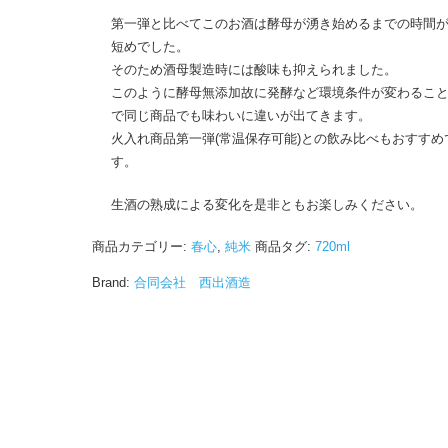
第一弾と比べてこのお酒は酵母が湧き始めるまでの時間
短めでした。
そのため酒母製造時には酸味も抑えられました。
このように酵母無添加故に発酵など環境条件が変わるこ
で同じ商品でも味わいに違いが出てきます。
火入れ商品第一弾(常温保存可能)との飲み比べもおすすめ
す。
生酒の熟成による変化を是非ともお楽しみください。
商品カテゴリー:
春心
,
純米
商品タグ:
720ml
Brand:
合同会社 西出酒造