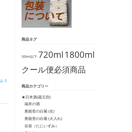
商品タグ
720ml
1800ml
500ml以下
クール便必須商品
 5
商品カテゴリー
★日本酒(蔵元別)
福井の酒
奥能登の白菊 (生)
奥能登の白菊 (火入れ)
谷泉（たにいずみ）
。