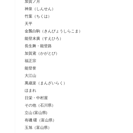
加賀ノ月
神泉（しんせん）
竹葉（ちくは）
天平
金瓢白駒（きんぴょうしらこま）
能登末廣（すえひろ）
長生舞・能登路
加賀鳶（かがとび）
福正宗
能登誉
大江山
萬歳楽（まんざいらく）
ほまれ
日栄・中村屋
その他（石川県）
立山 (富山県)
有磯 曙（富山県）
玉旭（富山県）