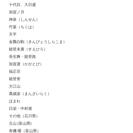
十代目、大日盛
加賀ノ月
神泉（しんせん）
竹葉（ちくは）
天平
金瓢白駒（きんぴょうしらこま）
能登末廣（すえひろ）
長生舞・能登路
加賀鳶（かがとび）
福正宗
能登誉
大江山
萬歳楽（まんざいらく）
ほまれ
日栄・中村屋
その他（石川県）
立山 (富山県)
有磯 曙（富山県）