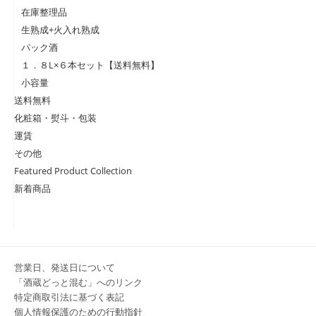
在庫整理品
生熟成+火入れ熟成
パック酒
１．８L×６本セット【送料無料】
小容量
送料無料
化粧箱・熨斗・包装
運賃
その他
Featured Product Collection
新着商品
営業日、発送日について
「酒蔵どっと混む」へのリンク
特定商取引法に基づく表記
個人情報保護のための行動指針