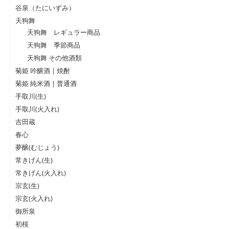
谷泉（たにいずみ）
天狗舞
天狗舞 レギュラー商品
天狗舞 季節商品
天狗舞 その他酒類
菊姫 吟醸酒 | 焼酎
菊姫 純米酒 | 普通酒
手取川(生)
手取川(火入れ)
吉田蔵
春心
夢醸(むじょう)
常きげん(生)
常きげん(火入れ)
宗玄(生)
宗玄(火入れ)
御所泉
初桜