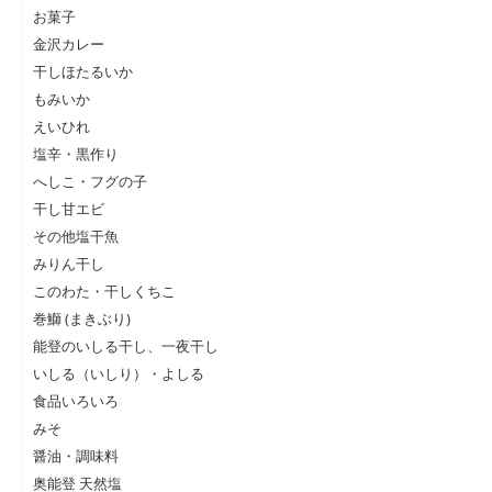
お菓子
金沢カレー
干しほたるいか
もみいか
えいひれ
塩辛・黒作り
へしこ・フグの子
干し甘エビ
その他塩干魚
みりん干し
このわた・干しくちこ
巻鰤 (まきぶり)
能登のいしる干し、一夜干し
いしる（いしり）・よしる
食品いろいろ
みそ
醤油・調味料
奥能登 天然塩