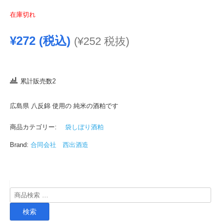
在庫切れ
¥
272
(税込)
(
¥
252
税抜)
累計販売数2
広島県 八反錦 使用の 純米の酒粕です
商品カテゴリー:
袋しぼり酒粕
Brand:
合同会社 西出酒造
検
索
検索
対