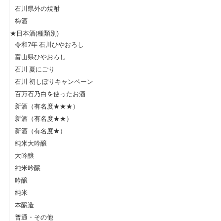
石川県外の焼酎
梅酒
★日本酒(種類別)
令和7年 石川ひやおろし
富山県ひやおろし
石川 夏にごり
石川 初しぼりキャンペーン
百万石乃白を使ったお酒
新酒（有名度★★★）
新酒（有名度★★）
新酒（有名度★）
純米大吟醸
大吟醸
純米吟醸
吟醸
純米
本醸造
普通・その他