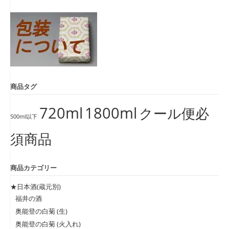
象:
商品タグ
720ml
1800ml
クール便必
500ml以下
須商品
商品カテゴリー
★日本酒(蔵元別)
福井の酒
奥能登の白菊 (生)
奥能登の白菊 (火入れ)