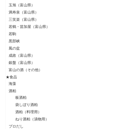
玉旭（富山県）
満寿泉（富山県）
三笑楽（富山県）
若鶴・苗加屋（富山県）
若駒
黒部峡
風の盆
成政（富山県）
銀盤（富山県）
富山の酒（その他）
★食品
海藻
酒粕
板酒粕
袋しぼり酒粕
酒粕（料理用）
ねり酒粕（漬物用）
プロだし