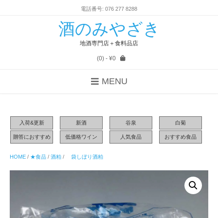
電話番号: 076 277 8288
酒のみやざき
地酒専門店＋食料品店
(0)
- ¥0
MENU
入荷&更新
新酒
谷泉
白菊
贈答におすすめ
低価格ワイン
人気食品
おすすめ食品
HOME
/
★食品
/
酒粕
/
袋しぼり酒粕