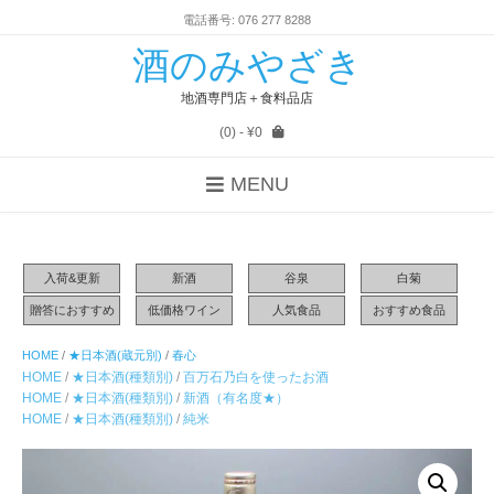
電話番号: 076 277 8288
酒のみやざき
地酒専門店＋食料品店
(0)
- ¥0
MENU
入荷&更新
新酒
谷泉
白菊
贈答におすすめ
低価格ワイン
人気食品
おすすめ食品
HOME
/
★日本酒(蔵元別)
/
春心
HOME
/
★日本酒(種類別)
/
百万石乃白を使ったお酒
HOME
/
★日本酒(種類別)
/
新酒（有名度★）
HOME
/
★日本酒(種類別)
/
純米