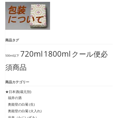
商品タグ
720ml
1800ml
クール便必
500ml以下
須商品
商品カテゴリー
★日本酒(蔵元別)
福井の酒
奥能登の白菊 (生)
奥能登の白菊 (火入れ)
谷泉（たにいずみ）