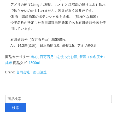
アメリカ硬度15mg／L程度。もともと江沼郡の弊社は水も軟水
で軟らかいのかもしれません。岩盤が近く浅井戸です。
③ 石川県産酒米のポテンシャルを追求。（積極的な精米）
今年名称が決定した石川県独自開発米である石川酒68号米を使
用しています。
石川酒68号（百万石乃白）精米60%、
Alc. 14.2度(原酒)、日本酒度-3.0、酸度1.5、アミノ酸0.8
商品カテゴリー:
春心
,
百万石乃白を使ったお酒
,
新酒（有名度★）
,
純米
商品タグ:
1800ml
Brand:
合同会社 西出酒造
検
索
検索
対
象: