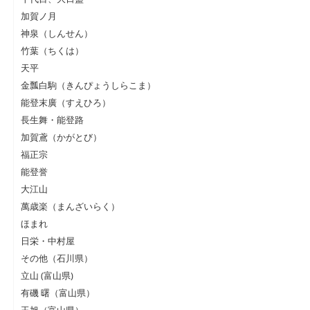
加賀ノ月
神泉（しんせん）
竹葉（ちくは）
天平
金瓢白駒（きんぴょうしらこま）
能登末廣（すえひろ）
長生舞・能登路
加賀鳶（かがとび）
福正宗
能登誉
大江山
萬歳楽（まんざいらく）
ほまれ
日栄・中村屋
その他（石川県）
立山 (富山県)
有磯 曙（富山県）
玉旭（富山県）