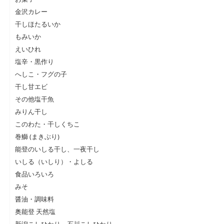
金沢カレー
干しほたるいか
もみいか
えいひれ
塩辛・黒作り
へしこ・フグの子
干し甘エビ
その他塩干魚
みりん干し
このわた・干しくちこ
巻鰤 (まきぶり)
能登のいしる干し、一夜干し
いしる（いしり）・よしる
食品いろいろ
みそ
醤油・調味料
奥能登 天然塩
新潟こしひかり、石川こしひかり