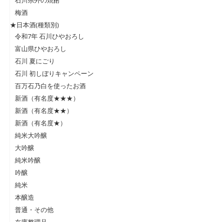
梅酒
★日本酒(種類別)
令和7年 石川ひやおろし
富山県ひやおろし
石川 夏にごり
石川 初しぼりキャンペーン
百万石乃白を使ったお酒
新酒（有名度★★★）
新酒（有名度★★）
新酒（有名度★）
純米大吟醸
大吟醸
純米吟醸
吟醸
純米
本醸造
普通・その他
在庫整理品