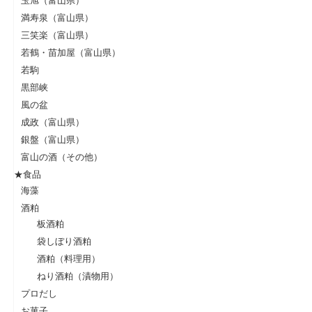
満寿泉（富山県）
三笑楽（富山県）
若鶴・苗加屋（富山県）
若駒
黒部峡
風の盆
成政（富山県）
銀盤（富山県）
富山の酒（その他）
★食品
海藻
酒粕
板酒粕
袋しぼり酒粕
酒粕（料理用）
ねり酒粕（漬物用）
プロだし
お菓子