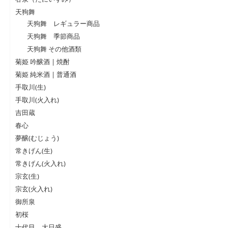
天狗舞
天狗舞 レギュラー商品
天狗舞 季節商品
天狗舞 その他酒類
菊姫 吟醸酒 | 焼酎
菊姫 純米酒 | 普通酒
手取川(生)
手取川(火入れ)
吉田蔵
春心
夢醸(むじょう)
常きげん(生)
常きげん(火入れ)
宗玄(生)
宗玄(火入れ)
御所泉
初桜
十代目、大日盛