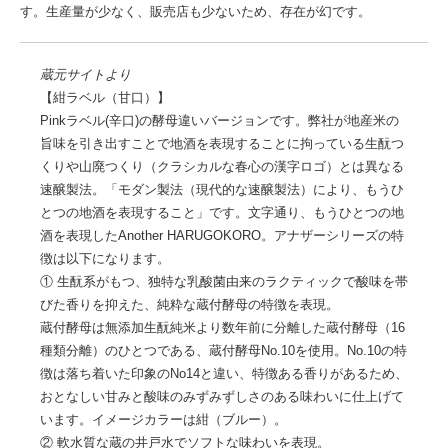
す。生産量が少なく、販売店も少ないため、存在が幻です。
蔵元サイトより
【紺ラベル（甘口）】
Pinkラベル(辛口)の酵母違いバージョンです。弊社が地産米の
旨味を引き出すことで地酒を表現することに拘っている生酛つ
くりや山廃つくり（クラシカルな春心の漢字ロゴ）とは異なる
速醸製法。「モダン製法（現代的な速醸製法）により、もうひ
とつの地酒を表現すること」です。文字通り、もうひとつの地
酒を表現したAnother HARUGOKORO。アナザーシリーズの特
徴は以下になります。
① 生酛系がもつ、独特な乳酸菌由来のラクティックで酸味を帯
びた香りを抑えた、純粋な蔵付酵母の特徴を表現。
蔵付酵母は無添加生酛純米より数年前に分離した蔵付酵母（16
種類分離）のひとつである、蔵付酵母No.10を使用。No.10の特
徴は落ち着いた印象のNo14と違い、特徴ある香りがあるため、
おとなしい甘みと酸味のみずみずしさのある味わいに仕上げて
います。イメージカラーは紺（ブルー）。
② 軟水質な蔵の井戸水でソフトな味わいを表現。