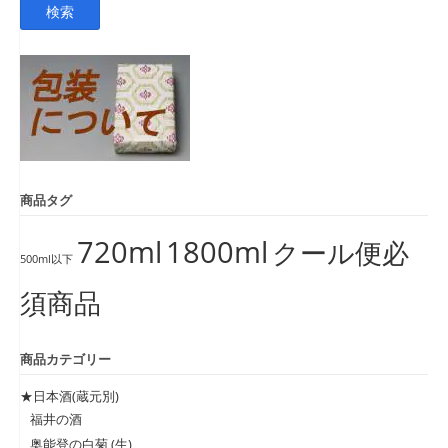
検索
対
象:
商品タグ
720ml
1800ml
クール便必
500ml以下
須商品
商品カテゴリー
★日本酒(蔵元別)
福井の酒
奥能登の白菊 (生)