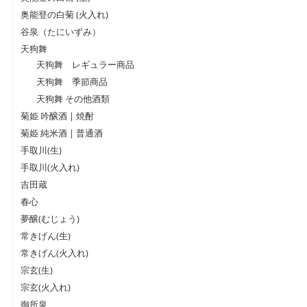
奥能登の白菊 (火入れ)
谷泉（たにいずみ）
天狗舞
天狗舞 レギュラー商品
天狗舞 季節商品
天狗舞 その他酒類
菊姫 吟醸酒 | 焼酎
菊姫 純米酒 | 普通酒
手取川(生)
手取川(火入れ)
吉田蔵
春心
夢醸(むじょう)
常きげん(生)
常きげん(火入れ)
宗玄(生)
宗玄(火入れ)
御所泉