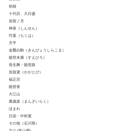
初桜
十代目、大日盛
加賀ノ月
神泉（しんせん）
竹葉（ちくは）
天平
金瓢白駒（きんぴょうしらこま）
能登末廣（すえひろ）
長生舞・能登路
加賀鳶（かがとび）
福正宗
能登誉
大江山
萬歳楽（まんざいらく）
ほまれ
日栄・中村屋
その他（石川県）
立山 (富山県)