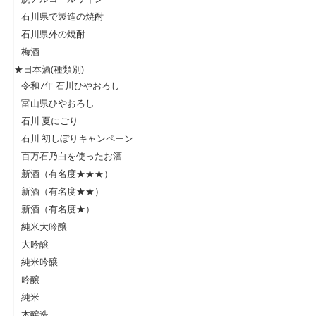
石川県で製造の焼酎
石川県外の焼酎
梅酒
★日本酒(種類別)
令和7年 石川ひやおろし
富山県ひやおろし
石川 夏にごり
石川 初しぼりキャンペーン
百万石乃白を使ったお酒
新酒（有名度★★★）
新酒（有名度★★）
新酒（有名度★）
純米大吟醸
大吟醸
純米吟醸
吟醸
純米
本醸造