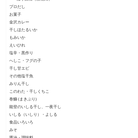
プロだし
お菓子
金沢カレー
干しほたるいか
もみいか
えいひれ
塩辛・黒作り
へしこ・フグの子
干し甘エビ
その他塩干魚
みりん干し
このわた・干しくちこ
巻鰤 (まきぶり)
能登のいしる干し、一夜干し
いしる（いしり）・よしる
食品いろいろ
みそ
醤油・調味料