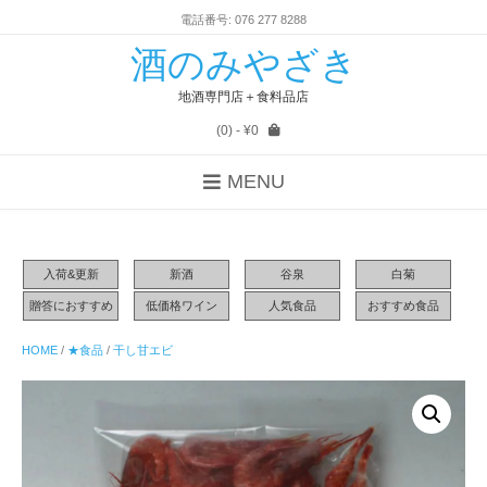
電話番号: 076 277 8288
酒のみやざき
地酒専門店＋食料品店
(0)
- ¥0
MENU
入荷&更新
新酒
谷泉
白菊
贈答におすすめ
低価格ワイン
人気食品
おすすめ食品
HOME
/
★食品
/
干し甘エビ