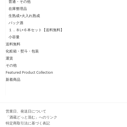
普通・その他
在庫整理品
生熟成+火入れ熟成
パック酒
１．８L×６本セット【送料無料】
小容量
送料無料
化粧箱・熨斗・包装
運賃
その他
Featured Product Collection
新着商品
営業日、発送日について
「酒蔵どっと混む」へのリンク
特定商取引法に基づく表記