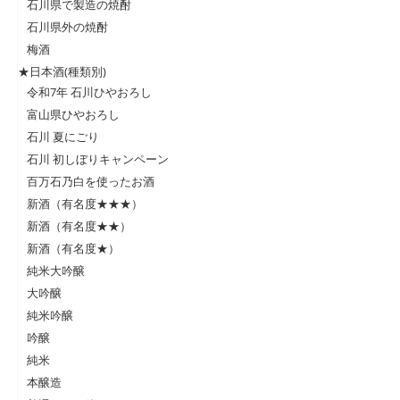
石川県で製造の焼酎
石川県外の焼酎
梅酒
★日本酒(種類別)
令和7年 石川ひやおろし
富山県ひやおろし
石川 夏にごり
石川 初しぼりキャンペーン
百万石乃白を使ったお酒
新酒（有名度★★★）
新酒（有名度★★）
新酒（有名度★）
純米大吟醸
大吟醸
純米吟醸
吟醸
純米
本醸造