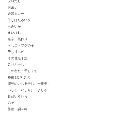
プロだし
お菓子
金沢カレー
干しほたるいか
もみいか
えいひれ
塩辛・黒作り
へしこ・フグの子
干し甘エビ
その他塩干魚
みりん干し
このわた・干しくちこ
巻鰤 (まきぶり)
能登のいしる干し、一夜干し
いしる（いしり）・よしる
食品いろいろ
みそ
醤油・調味料