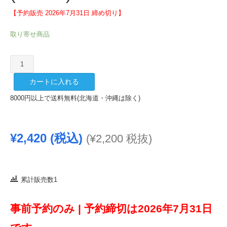
【予約販売 2026年7月31日 締め切り】
取り寄せ商品
池
月
カートに入れる
純
米
8000円以上で送料無料(北海道・沖縄は除く)
ひ
や
お
¥
2,420
(税込)
(
¥
2,200
税抜)
ろ
し
720ml
(2026.8)
累計販売数1
個
事前予約のみ |
予約締切は2026年7月31日