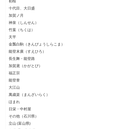
初桜
十代目、大日盛
加賀ノ月
神泉（しんせん）
竹葉（ちくは）
天平
金瓢白駒（きんぴょうしらこま）
能登末廣（すえひろ）
長生舞・能登路
加賀鳶（かがとび）
福正宗
能登誉
大江山
萬歳楽（まんざいらく）
ほまれ
日栄・中村屋
その他（石川県）
立山 (富山県)