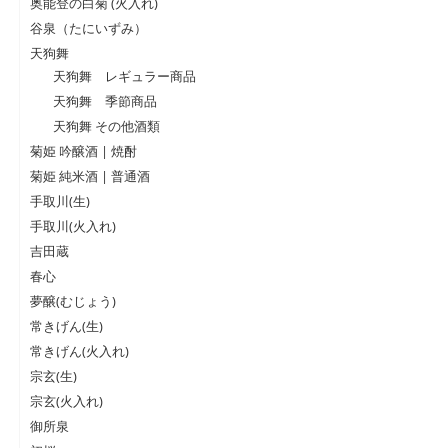
奥能登の白菊 (火入れ)
谷泉（たにいずみ）
天狗舞
天狗舞 レギュラー商品
天狗舞 季節商品
天狗舞 その他酒類
菊姫 吟醸酒 | 焼酎
菊姫 純米酒 | 普通酒
手取川(生)
手取川(火入れ)
吉田蔵
春心
夢醸(むじょう)
常きげん(生)
常きげん(火入れ)
宗玄(生)
宗玄(火入れ)
御所泉