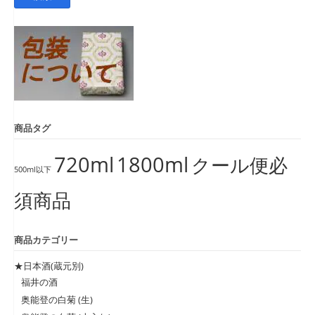
対
象:
商品タグ
720ml
1800ml
クール便必
500ml以下
須商品
商品カテゴリー
★日本酒(蔵元別)
福井の酒
奥能登の白菊 (生)