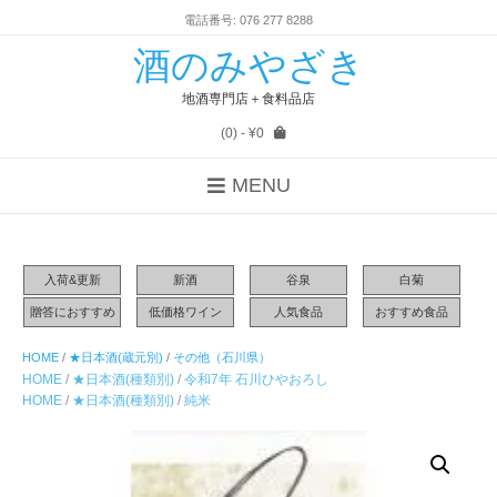
電話番号: 076 277 8288
酒のみやざき
地酒専門店＋食料品店
(0)
- ¥0
MENU
入荷&更新
新酒
谷泉
白菊
贈答におすすめ
低価格ワイン
人気食品
おすすめ食品
HOME
/
★日本酒(蔵元別)
/
その他（石川県）
HOME
/
★日本酒(種類別)
/
令和7年 石川ひやおろし
HOME
/
★日本酒(種類別)
/
純米