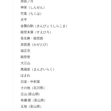
加賀ノ月
神泉（しんせん）
竹葉（ちくは）
天平
金瓢白駒（きんぴょうしらこま）
能登末廣（すえひろ）
長生舞・能登路
加賀鳶（かがとび）
福正宗
能登誉
大江山
萬歳楽（まんざいらく）
ほまれ
日栄・中村屋
その他（石川県）
立山 (富山県)
有磯 曙（富山県）
玉旭（富山県）