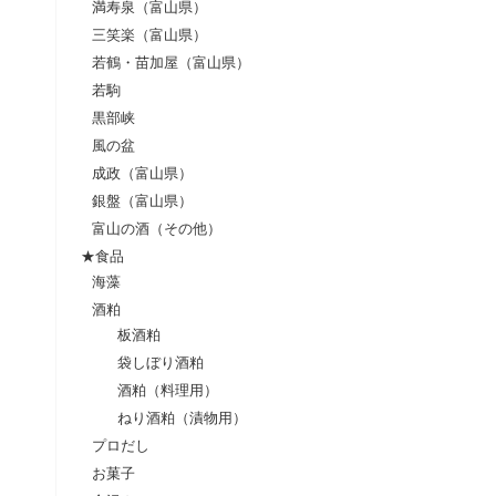
満寿泉（富山県）
三笑楽（富山県）
若鶴・苗加屋（富山県）
若駒
黒部峡
風の盆
成政（富山県）
銀盤（富山県）
富山の酒（その他）
★食品
海藻
酒粕
板酒粕
袋しぼり酒粕
酒粕（料理用）
ねり酒粕（漬物用）
プロだし
お菓子