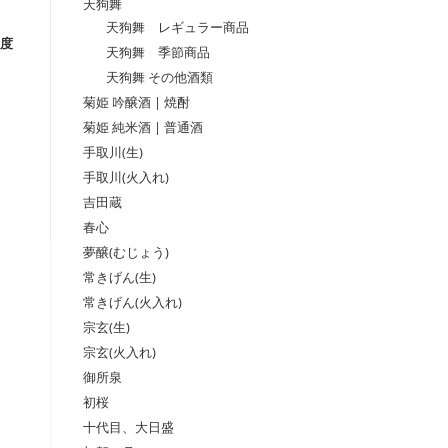
天狗舞
天狗舞 レギュラー商品
度
天狗舞 季節商品
天狗舞 その他酒類
菊姫 吟醸酒 | 焼酎
菊姫 純米酒 | 普通酒
手取川(生)
手取川(火入れ)
吉田蔵
春心
夢醸(むじょう)
常きげん(生)
常きげん(火入れ)
宗玄(生)
宗玄(火入れ)
御所泉
初桜
十代目、大日盛