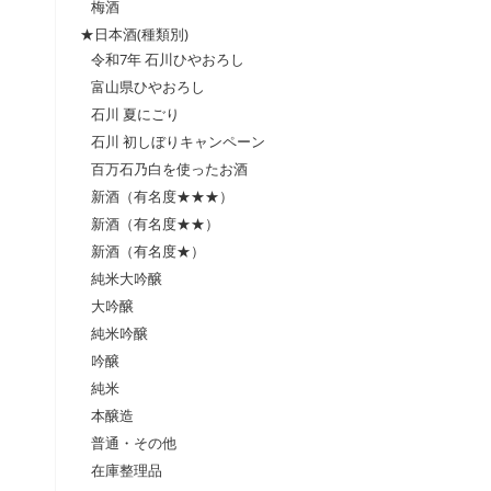
梅酒
★日本酒(種類別)
令和7年 石川ひやおろし
富山県ひやおろし
石川 夏にごり
石川 初しぼりキャンペーン
百万石乃白を使ったお酒
新酒（有名度★★★）
新酒（有名度★★）
新酒（有名度★）
純米大吟醸
大吟醸
純米吟醸
吟醸
純米
本醸造
普通・その他
在庫整理品