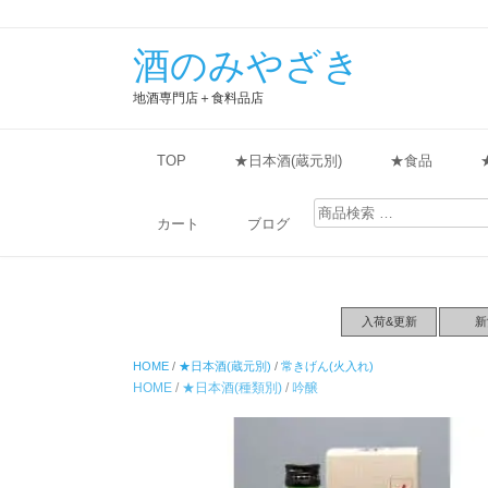
酒のみやざき
地酒専門店＋食料品店
TOP
★日本酒(蔵元別)
★食品
検
索
カート
ブログ
対
象:
入荷&更新
新
HOME
/
★日本酒(蔵元別)
/
常きげん(火入れ)
HOME
/
★日本酒(種類別)
/
吟醸