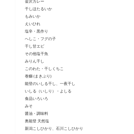
金沢カレー
干しほたるいか
もみいか
えいひれ
塩辛・黒作り
へしこ・フグの子
干し甘エビ
その他塩干魚
みりん干し
このわた・干しくちこ
巻鰤 (まきぶり)
能登のいしる干し、一夜干し
いしる（いしり）・よしる
食品いろいろ
みそ
醤油・調味料
奥能登 天然塩
新潟こしひかり、石川こしひかり