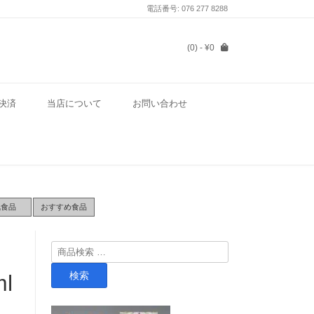
電話番号: 076 277 8288
(0)
- ¥0
決済
当店について
お問い合わせ
気食品
おすすめ食品
検
索
検索
l
対
象: