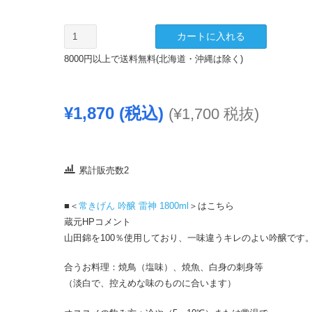
常
カートに入れる
き
8000円以上で送料無料(北海道・沖縄は除く)
げ
ん
吟
¥
1,870
(税込)
(
¥
1,700
税抜)
醸
雷
神
720ml
累計販売数2
個
■＜
常きげん 吟醸 雷神 1800ml
＞はこちら
蔵元HPコメント
山田錦を100％使用しており、一味違うキレのよい吟醸です
合うお料理：焼鳥（塩味）、焼魚、白身の刺身等
（淡白で、控えめな味のものに合います）