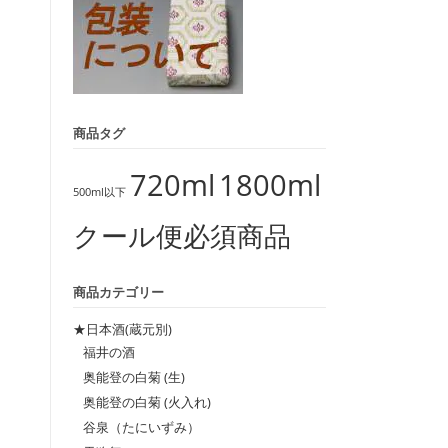
商品タグ
720ml
1800ml
500ml以下
クール便必須商品
商品カテゴリー
★日本酒(蔵元別)
。
福井の酒
奥能登の白菊 (生)
奥能登の白菊 (火入れ)
谷泉（たにいずみ）