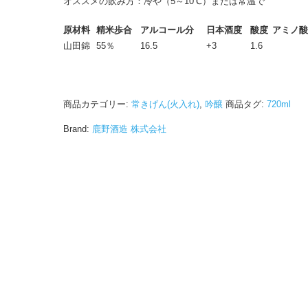
オススメの飲み方：冷や（5～10℃）または常温で
原材料
精米歩合
アルコール分
日本酒度
酸度
アミノ酸
山田錦
55％
16.5
+3
1.6
商品カテゴリー:
常きげん(火入れ)
,
吟醸
商品タグ:
720ml
Brand:
鹿野酒造 株式会社