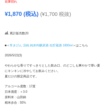
在庫切れ
¥
1,870
(税込)
(
¥
1,700
税抜)
累計販売数20
■＜
常きげん 涼純 純米吟醸原酒 生貯蔵酒 1800ml
＞はこちら
2026/5/22(3)
やわらかな香りですっきりとした飲み口、のどごしも爽やかで厚い夏
にキンキンに冷やしてお飲みください。
夏だけの限定商品です。
アルコール度数 : 17度
日本酒度 : ＋3.0
原料米 : 山田錦
精米歩合 : 55%