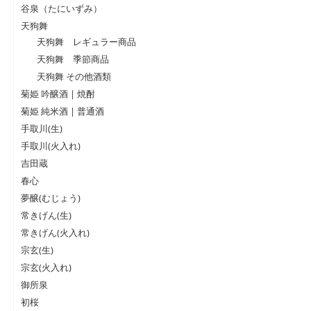
谷泉（たにいずみ）
天狗舞
天狗舞 レギュラー商品
天狗舞 季節商品
天狗舞 その他酒類
菊姫 吟醸酒 | 焼酎
菊姫 純米酒 | 普通酒
手取川(生)
手取川(火入れ)
吉田蔵
春心
夢醸(むじょう)
常きげん(生)
常きげん(火入れ)
宗玄(生)
宗玄(火入れ)
御所泉
初桜