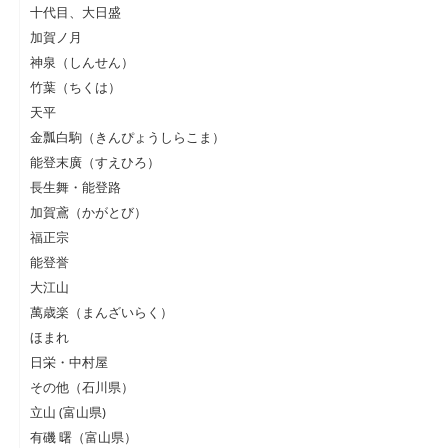
十代目、大日盛
加賀ノ月
神泉（しんせん）
竹葉（ちくは）
天平
金瓢白駒（きんぴょうしらこま）
能登末廣（すえひろ）
長生舞・能登路
加賀鳶（かがとび）
福正宗
能登誉
大江山
萬歳楽（まんざいらく）
ほまれ
日栄・中村屋
その他（石川県）
立山 (富山県)
有磯 曙（富山県）