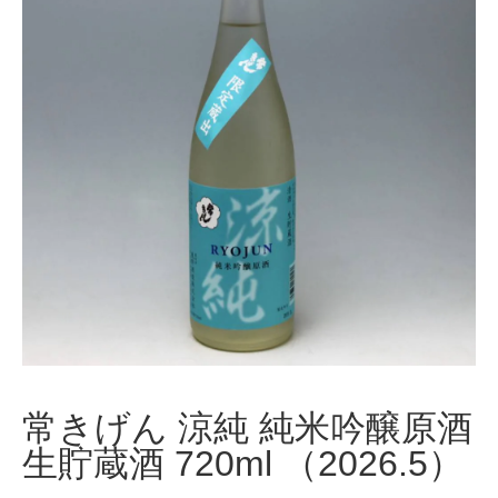
常きげん 涼純 純米吟醸原酒
生貯蔵酒 720ml （2026.5）