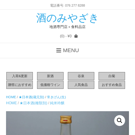
電話番号: 076 277 8288
酒のみやざき
地酒専門店＋食料品店
(0)
- ¥0
MENU
入荷&更新
新酒
谷泉
白菊
贈答におすすめ
低価格ワイン
人気食品
おすすめ食品
HOME
/
★日本酒(蔵元別)
/
常きげん(生)
HOME
/
★日本酒(種類別)
/
純米吟醸