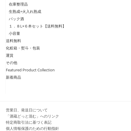
在庫整理品
生熟成+火入れ熟成
パック酒
１．８L×６本セット【送料無料】
小容量
送料無料
化粧箱・熨斗・包装
運賃
その他
Featured Product Collection
新着商品
営業日、発送日について
「酒蔵どっと混む」へのリンク
特定商取引法に基づく表記
個人情報保護のための行動指針