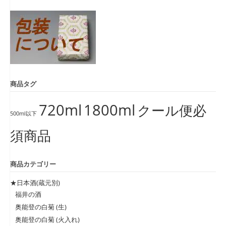
象:
商品タグ
720ml
1800ml
クール便必
500ml以下
須商品
商品カテゴリー
★日本酒(蔵元別)
福井の酒
奥能登の白菊 (生)
奥能登の白菊 (火入れ)