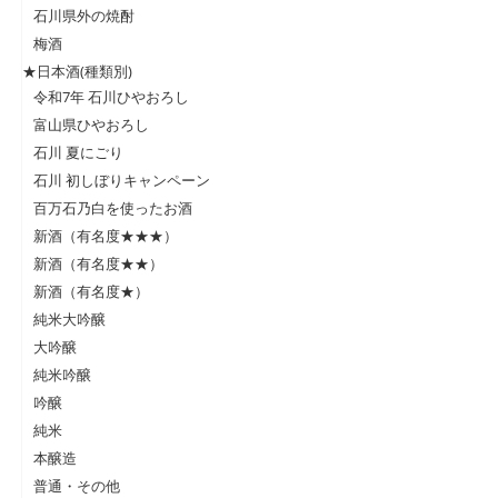
石川県外の焼酎
梅酒
★日本酒(種類別)
令和7年 石川ひやおろし
富山県ひやおろし
石川 夏にごり
石川 初しぼりキャンペーン
百万石乃白を使ったお酒
新酒（有名度★★★）
新酒（有名度★★）
新酒（有名度★）
純米大吟醸
大吟醸
純米吟醸
吟醸
純米
本醸造
普通・その他