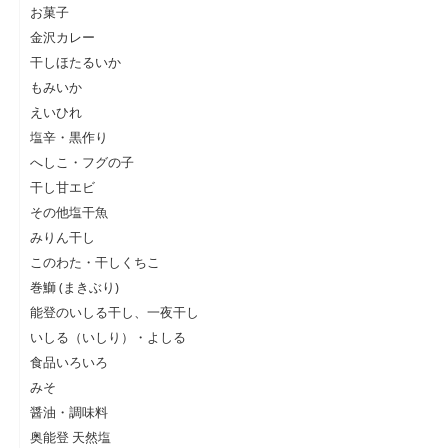
お菓子
金沢カレー
干しほたるいか
もみいか
えいひれ
塩辛・黒作り
へしこ・フグの子
干し甘エビ
その他塩干魚
みりん干し
このわた・干しくちこ
巻鰤 (まきぶり)
能登のいしる干し、一夜干し
いしる（いしり）・よしる
食品いろいろ
みそ
醤油・調味料
奥能登 天然塩