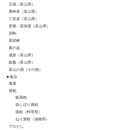
玉旭（富山県）
満寿泉（富山県）
三笑楽（富山県）
若鶴・苗加屋（富山県）
若駒
黒部峡
風の盆
成政（富山県）
銀盤（富山県）
富山の酒（その他）
★食品
海藻
酒粕
板酒粕
袋しぼり酒粕
酒粕（料理用）
ねり酒粕（漬物用）
プロだし