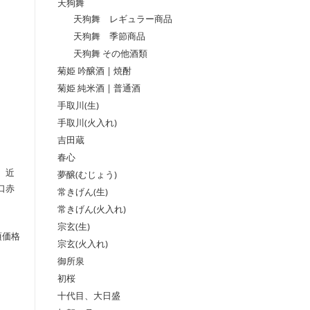
天狗舞
天狗舞 レギュラー商品
天狗舞 季節商品
天狗舞 その他酒類
菊姫 吟醸酒 | 焼酎
菊姫 純米酒 | 普通酒
手取川(生)
手取川(火入れ)
吉田蔵
春心
、近
夢醸(むじょう)
口赤
常きげん(生)
常きげん(火入れ)
宗玄(生)
頃価格
宗玄(火入れ)
御所泉
初桜
十代目、大日盛