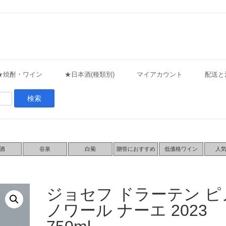
★焼酎・ワイン
★日本酒(種類別)
マイアカウント
配送と
酒
谷泉
白菊
贈答におすすめ
低価格ワイン
人
ジョセフ ドラーテン ピ
ノワール ナーエ 2023