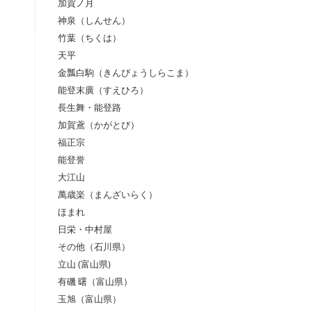
加賀ノ月
神泉（しんせん）
竹葉（ちくは）
天平
金瓢白駒（きんぴょうしらこま）
能登末廣（すえひろ）
長生舞・能登路
加賀鳶（かがとび）
福正宗
能登誉
大江山
萬歳楽（まんざいらく）
ほまれ
日栄・中村屋
その他（石川県）
立山 (富山県)
有磯 曙（富山県）
玉旭（富山県）