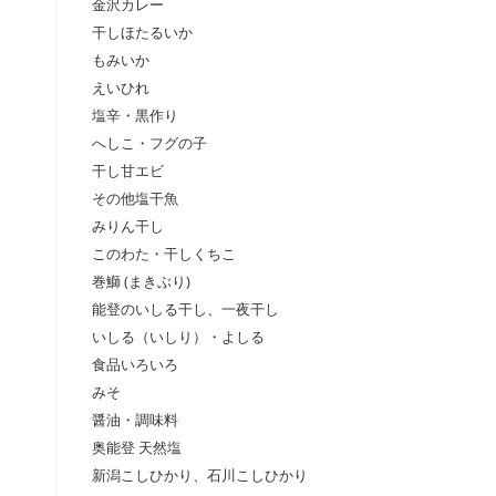
金沢カレー
干しほたるいか
もみいか
えいひれ
塩辛・黒作り
へしこ・フグの子
干し甘エビ
その他塩干魚
みりん干し
このわた・干しくちこ
巻鰤 (まきぶり)
能登のいしる干し、一夜干し
いしる（いしり）・よしる
食品いろいろ
みそ
醤油・調味料
奥能登 天然塩
新潟こしひかり、石川こしひかり