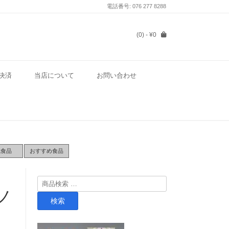
電話番号: 076 277 8288
(0)
- ¥0
決済
当店について
お問い合わせ
気食品
おすすめ食品
検
ノ
索
検索
対
象: