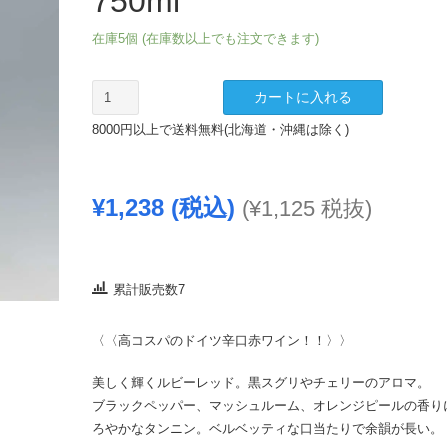
750ml
在庫5個 (在庫数以上でも注文できます)
ジ
カートに入れる
ョ
8000円以上で送料無料(北海道・沖縄は除く)
セ
フ
ド
¥
1,238
(税込)
(
¥
1,125
税抜)
ラ
ー
テ
ン
累計販売数7
ピ
ノ
〈〈高コスパのドイツ辛口赤ワイン！！〉〉
ノ
ワ
美しく輝くルビーレッド。黒スグリやチェリーのアロマ。
ー
ブラックペッパー、マッシュルーム、オレンジピールの香り
ル
ろやかなタンニン。ベルベッティな口当たりで余韻が長い。
ナ