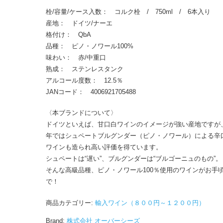
ー
栓/容量/ケース入数： コルク栓 / 750ml / 6本入り
エ
産地： ドイツ/ナーエ
2023
格付け： QbA
750ml
品種： ピノ・ノワール100%
個
味わい： 赤/中重口
熟成： ステンレスタンク
アルコール度数： 12.5％
JANコード： 4006921705488
〈本ブランドについて〉
ドイツといえば、甘口白ワインのイメージが強い産地ですが
年ではシュペートブルグンダー（ピノ・ノワール）による辛
ワインも造られ高い評価を得ています。
シュペートは“遅い”、ブルグンダーは“ブルゴーニュのもの”。
そんな高級品種、ピノ・ノワール100％使用のワインがお手
で！
商品カテゴリー:
輸入ワイン（８００円～１２００円）
Brand:
株式会社 オーバーシーズ