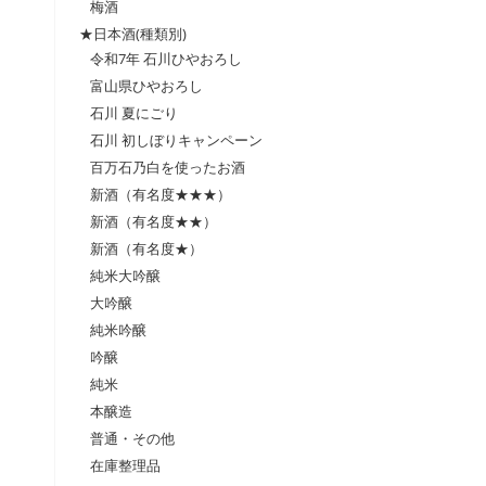
梅酒
★日本酒(種類別)
令和7年 石川ひやおろし
富山県ひやおろし
石川 夏にごり
石川 初しぼりキャンペーン
百万石乃白を使ったお酒
新酒（有名度★★★）
新酒（有名度★★）
新酒（有名度★）
純米大吟醸
大吟醸
純米吟醸
吟醸
純米
本醸造
普通・その他
在庫整理品