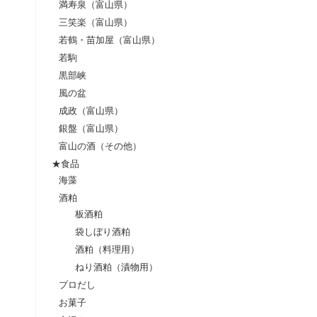
満寿泉（富山県）
三笑楽（富山県）
若鶴・苗加屋（富山県）
若駒
黒部峡
風の盆
成政（富山県）
銀盤（富山県）
富山の酒（その他）
★食品
海藻
酒粕
板酒粕
袋しぼり酒粕
酒粕（料理用）
ねり酒粕（漬物用）
プロだし
お菓子