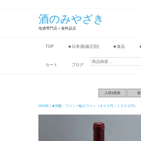
酒のみやざき
地酒専門店＋食料品店
TOP
★日本酒(蔵元別)
★食品
検
索
カート
ブログ
対
象:
入荷&更新
新
HOME
/
★焼酎・ワイン
/
輸入ワイン（８００円～１２００円）