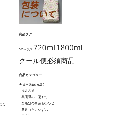
商品タグ
720ml
1800ml
500ml以下
クール便必須商品
商品カテゴリー
★日本酒(蔵元別)
福井の酒
奥能登の白菊 (生)
奥能登の白菊 (火入れ)
にま
谷泉（たにいずみ）