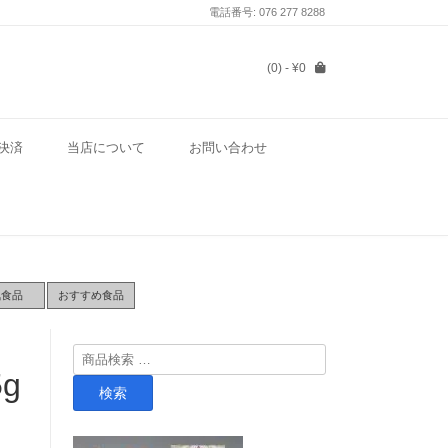
電話番号: 076 277 8288
(0)
- ¥0
決済
当店について
お問い合わせ
気食品
おすすめ食品
検
g
索
検索
対
象: