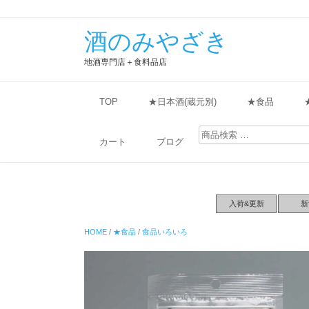
酒のみやざき
地酒専門店＋食料品店
TOP
★日本酒(蔵元別)
★食品
検
索
カート
ブログ
対
象:
入荷&更新
新
HOME
/
★食品
/
食品いろいろ