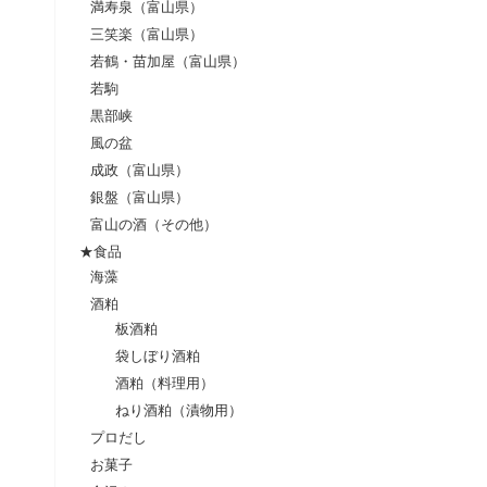
満寿泉（富山県）
三笑楽（富山県）
若鶴・苗加屋（富山県）
若駒
黒部峡
風の盆
成政（富山県）
銀盤（富山県）
富山の酒（その他）
★食品
海藻
酒粕
板酒粕
袋しぼり酒粕
酒粕（料理用）
ねり酒粕（漬物用）
プロだし
お菓子