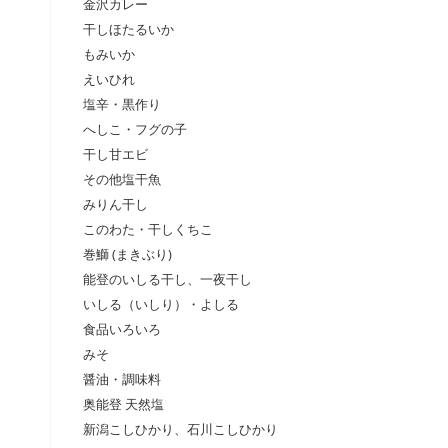
金沢カレー
干しほたるいか
もみいか
えいひれ
塩辛・黒作り
へしこ・フグの子
干し甘エビ
その他塩干魚
みりん干し
このわた・干しくちこ
巻鰤 (まきぶり)
能登のいしる干し、一夜干し
いしる（いしり）・よしる
食品いろいろ
みそ
醤油・調味料
奥能登 天然塩
新潟こしひかり、石川こしひかり