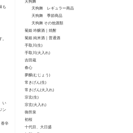
天狗舞
味も
天狗舞 レギュラー商品
天狗舞 季節商品
天狗舞 その他酒類
菊姫 吟醸酒 | 焼酎
菊姫 純米酒 | 普通酒
す。
手取川(生)
手取川(火入れ)
吉田蔵
春心
夢醸(むじょう)
常きげん(生)
常きげん(火入れ)
宗玄(生)
、い
宗玄(火入れ)
ジン
御所泉
初桜
、香辛
十代目、大日盛