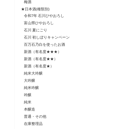
梅酒
★日本酒(種類別)
令和7年 石川ひやおろし
富山県ひやおろし
石川 夏にごり
石川 初しぼりキャンペーン
百万石乃白を使ったお酒
新酒（有名度★★★）
新酒（有名度★★）
新酒（有名度★）
純米大吟醸
大吟醸
純米吟醸
吟醸
純米
本醸造
普通・その他
在庫整理品