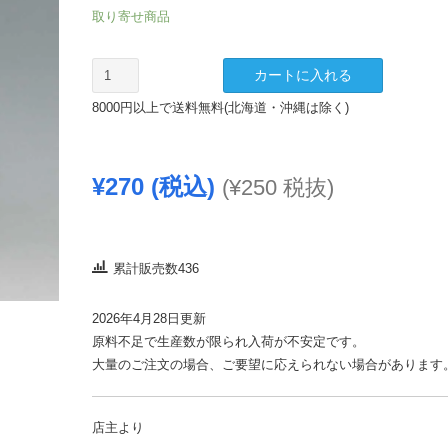
取り寄せ商品
母
カートに入れる
ち
8000円以上で送料無料(北海道・沖縄は除く)
ゃ
ん
の
¥
270
(税込)
(
¥
250
税抜)
ふ
り
か
け
累計販売数436
145g
個
2026年4月28日更新
原料不足で生産数が限られ入荷が不安定です。
大量のご注文の場合、ご要望に応えられない場合があります
店主より