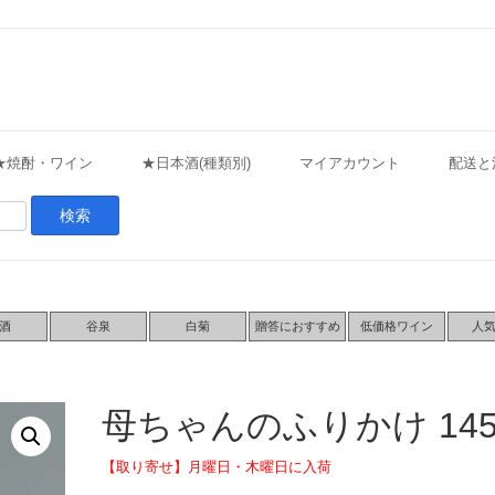
★焼酎・ワイン
★日本酒(種類別)
マイアカウント
配送と
酒
谷泉
白菊
贈答におすすめ
低価格ワイン
人
母ちゃんのふりかけ 145
【取り寄せ】月曜日・木曜日に入荷