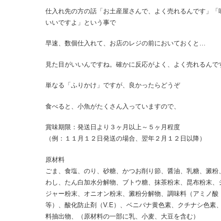
仕入れ先の方の話「お土産屋さんで、よく売れるんです」「
いいですよ」という事で
早速、数個仕入れて、お店のレジの前においておくと…
見た目がいいんですね。確かに反応がよく、よく売れるんで
単なる「ふりかけ」ですが、良かったらどうぞ
食べると、小魚がたくさん入っていますので、
賞味期限：発送日より３ヶ月以上～５ヶ月程度
（例：１１月１２日発送の場合、翌年２月１２日以降）
原材料
ごま、食塩、のり、砂糖、かつお削り節、醤油、乳糖、澱粉
わし、たん白加水分解物、ブトウ糖、抹茶粉末、昆布粉末、
ジャー粉末、オニオン粉末、澱粉分解物、調味料（アミノ酸
等）、酸化防止剤（V.E）、ベニバナ黄色素、クチナシ色素
料抽出物、（原材料の一部に乳、小麦、大豆を含む）