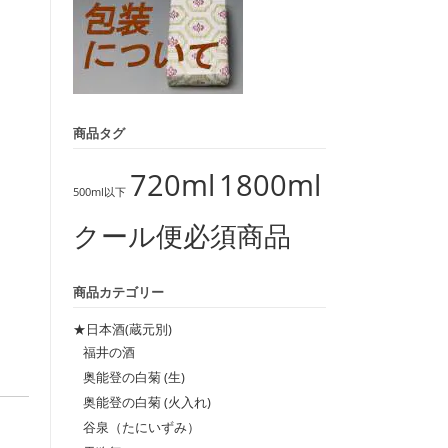
商品タグ
720ml
1800ml
500ml以下
クール便必須商品
商品カテゴリー
★日本酒(蔵元別)
福井の酒
。
奥能登の白菊 (生)
奥能登の白菊 (火入れ)
谷泉（たにいずみ）