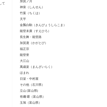
加賀ノ月
して
神泉（しんせん）
竹葉（ちくは）
天平
金瓢白駒（きんぴょうしらこま）
能登末廣（すえひろ）
長生舞・能登路
加賀鳶（かがとび）
福正宗
能登誉
大江山
萬歳楽（まんざいらく）
ほまれ
日栄・中村屋
その他（石川県）
立山 (富山県)
有磯 曙（富山県）
玉旭（富山県）