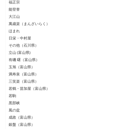
福正宗
能登誉
大江山
萬歳楽（まんざいらく）
ほまれ
日栄・中村屋
その他（石川県）
立山 (富山県)
有磯 曙（富山県）
玉旭（富山県）
満寿泉（富山県）
三笑楽（富山県）
若鶴・苗加屋（富山県）
若駒
黒部峡
風の盆
成政（富山県）
銀盤（富山県）