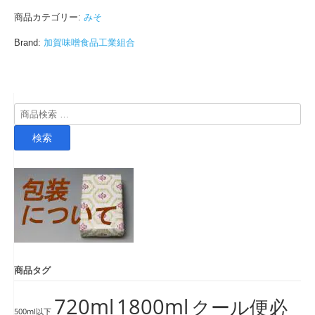
商品カテゴリー:
みそ
Brand:
加賀味噌食品工業組合
検
索
検索
対
象:
商品タグ
720ml
1800ml
クール便必
500ml以下