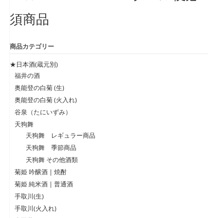
須商品
商品カテゴリー
★日本酒(蔵元別)
福井の酒
奥能登の白菊 (生)
奥能登の白菊 (火入れ)
谷泉（たにいずみ）
天狗舞
天狗舞 レギュラー商品
天狗舞 季節商品
天狗舞 その他酒類
菊姫 吟醸酒 | 焼酎
菊姫 純米酒 | 普通酒
手取川(生)
手取川(火入れ)