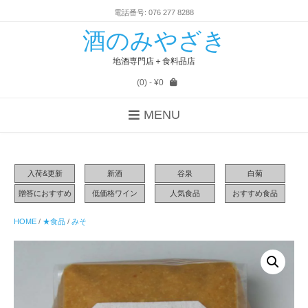
電話番号: 076 277 8288
酒のみやざき
地酒専門店＋食料品店
(0)
- ¥0
MENU
入荷&更新
新酒
谷泉
白菊
贈答におすすめ
低価格ワイン
人気食品
おすすめ食品
HOME
/
★食品
/
みそ