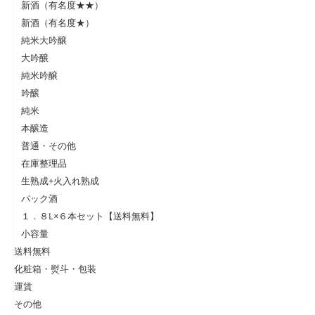
新酒（有名度★★）
新酒（有名度★）
純米大吟醸
大吟醸
純米吟醸
吟醸
純米
本醸造
普通・その他
在庫整理品
生熟成+火入れ熟成
パック酒
１．８L×６本セット【送料無料】
小容量
送料無料
化粧箱・熨斗・包装
運賃
その他