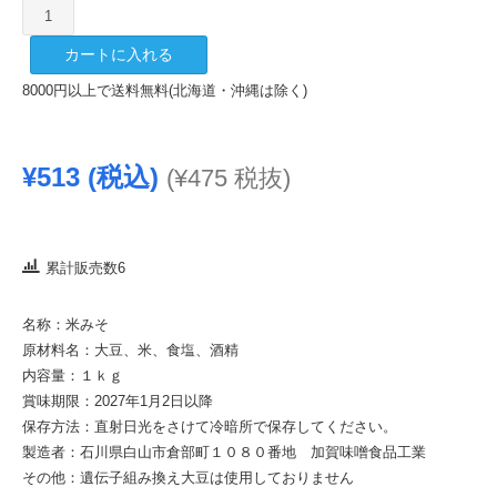
加
賀
カートに入れる
ね
か
8000円以上で送料無料(北海道・沖縄は除く)
せ
み
そ
¥
513
(税込)
(
¥
475
税抜)
1kg
個
累計販売数6
名称：米みそ
原材料名：大豆、米、食塩、酒精
内容量：１ｋｇ
賞味期限：2027年1月2日以降
保存方法：直射日光をさけて冷暗所で保存してください。
製造者：石川県白山市倉部町１０８０番地 加賀味噌食品工業
その他：遺伝子組み換え大豆は使用しておりません