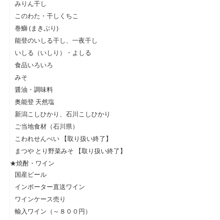
みりん干し
このわた・干しくちこ
巻鰤 (まきぶり)
能登のいしる干し、一夜干し
いしる（いしり）・よしる
食品いろいろ
みそ
醤油・調味料
奥能登 天然塩
新潟こしひかり、石川こしひかり
ご当地食材（石川県）
こわれせんべい 【取り扱い終了】
まつや とり野菜みそ 【取り扱い終了】
★焼酎・ワイン
国産ビール
インポーター直送ワイン
ワインケース売り
輸入ワイン（～８００円）