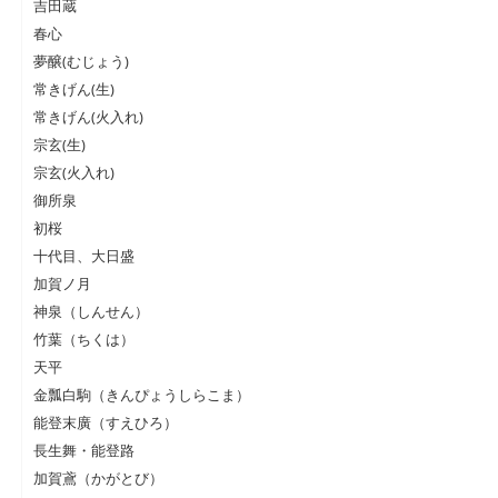
吉田蔵
春心
夢醸(むじょう)
常きげん(生)
常きげん(火入れ)
宗玄(生)
宗玄(火入れ)
御所泉
初桜
十代目、大日盛
加賀ノ月
神泉（しんせん）
竹葉（ちくは）
天平
金瓢白駒（きんぴょうしらこま）
能登末廣（すえひろ）
長生舞・能登路
加賀鳶（かがとび）