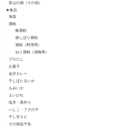
富山の酒（その他）
★食品
海藻
酒粕
板酒粕
袋しぼり酒粕
酒粕（料理用）
ねり酒粕（漬物用）
プロだし
お菓子
金沢カレー
干しほたるいか
もみいか
えいひれ
塩辛・黒作り
へしこ・フグの子
干し甘エビ
その他塩干魚